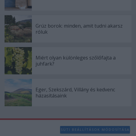
Grúz borok: minden, amit tudni akarsz
róluk
Miért olyan különleges szőlőfajta a
juhfark?
Eger, Szekszárd, Villány és kedvenc
házasításaink
SÜTI BEÁLLÍTÁSOK MÓDOSÍTÁSA