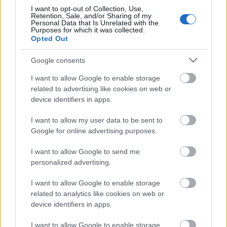
I want to opt-out of Collection, Use,
Retention, Sale, and/or Sharing of my
Personal Data that Is Unrelated with the
Purposes for which it was collected.
Opted Out
Google consents
Íme néhány tipp, hogy mivel is kombináld ezt a
sokoldalú alapanyagot!
I want to allow Google to enable storage
related to advertising like cookies on web or
kamillás, mentás, bodzás szörpökhöz, teákhoz
device identifiers in apps.
citrom- és limeléhez, esetleg helyettük
I want to allow my user data to be sent to
naracsborhoz, proseccohoz, pezsgőhöz, brandy-
Google for online advertising purposes.
khez
gin tonic-hoz, gyömbérsörhöz
I want to allow Google to send me
rozmaringos, zsályás, petrezselymes öntetekhez
personalized advertising.
szőlős, kecskesajtos salátához
I want to allow Google to enable storage
related to analytics like cookies on web or
Ha érdekel, hogy Magyarországon mely pincészetek
device identifiers in apps.
készítenek verzsüt, és hogyan mesélnek róla,
ide
kattints
!
I want to allow Google to enable storage