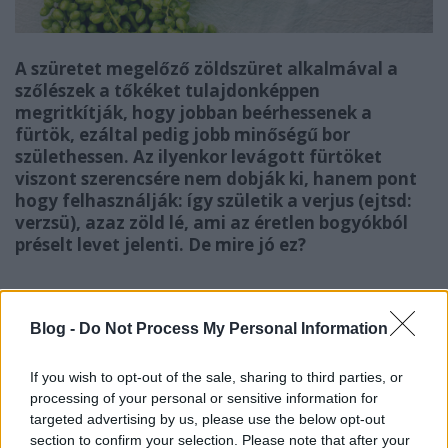
A szüretet megelőző zöldszüret alkalmával a
szőlészek a tőkéket tulajdonképpen
megritkítják, hogy jobban beérhessenek a
fürtök, ezáltal pedig jobb minőségű bor
születhessen. Az ilyenkor levágott fürtöket
viszont szerencsére nem dobják ki, hanem pont
hogy felhasználják: így születik a verjus (ejtsd:
verzsü), azaz zöld lé, ami az éretlen bogyókból
préselt levet jelenti. De mire jó ez?
A középkori Európában is elterjedt
savanyítóanyagnak számított a verzsü, és szószok,
Blog -
Do Not Process My Personal Information
salátaöntetek ízesítésére illetve fűszerezésre
használták, ráadásul a
híres dijoni mustárt is ezzel
If you wish to opt-out of the sale, sharing to third parties, or
higították
. Ma újra reneszánszát éli, és közkedvelt
processing of your personal or sensitive information for
alapanyag nemcsak a séfek, de a bártenderek között
targeted advertising by us, please use the below opt-out
is. A legnagyobb különlegessége, hogy míg a
section to confirm your selection. Please note that after your