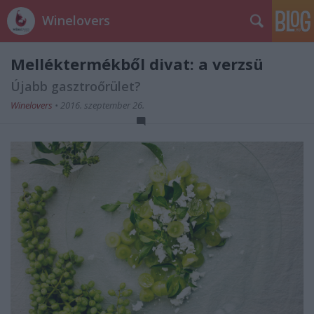
Winelovers
Melléktermékből divat: a verzsü
Újabb gasztroőrület?
Winelovers
•
2016. szeptember 26.