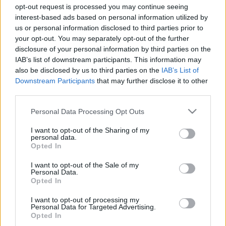
citrusos koktélokat összerázva készítik, a
verjus-vel
opt-out request is processed you may continue seeing
készítetteket keverni érdemes
, ezt pedig a
interest-based ads based on personal information utilized by
bártenderek imádják, hiszen így könnyen
us or personal information disclosed to third parties prior to
meglepetést okozhatnak vendégeiknek.
your opt-out. You may separately opt-out of the further
disclosure of your personal information by third parties on the
A verzsü finom savai sokoldalú partnerként
IAB’s list of downstream participants. This information may
szolgálnak, legyen szó ételről vagy italról. Az éretlen
also be disclosed by us to third parties on the
IAB’s List of
szőlőlé egyfajta fehér vászonként szolgál, hiszen
Downstream Participants
that may further disclose it to other
amellett, hogy biztosítja a savas oldalt az
third parties.
olajosabbal szemben, egyáltalán nem nyomja el,
Please note that this website/app uses one or more Google
Personal Data Processing Opt Outs
vagy változtatja meg a többi hozzávaló karakterét,
services and may gather and store information including but
ízét.
not limited to your visit or usage behaviour. You may click to
I want to opt-out of the Sharing of my
personal data.
grant or deny consent to Google and its third-party tags to
Opted In
use your data for below specified purposes in below Google
consent section.
I want to opt-out of the Sale of my
Personal Data.
Opted In
I want to opt-out of processing my
Personal Data for Targeted Advertising.
Opted In