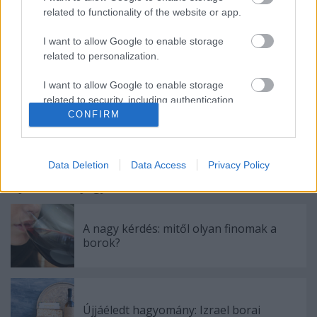
related to functionality of the website or app.
Főkép
I want to allow Google to enable storage
related to personalization.
I want to allow Google to enable storage
Címkék:
saláta
szüret
gasztro
tippek
koktél
gasztronómia
related to security, including authentication
szőlőlé
citromlé
öntet
verjus
éretlen
savas
tipprovat
verzsü
functionality and fraud prevention, and other
CONFIRM
user protection.
Data Deletion
Data Access
Privacy Policy
Ajánlott bejegyzések:
A nagy kérdés: mitől olyan finomak a
borok?
Újjáéledt hagyomány: Izrael borai