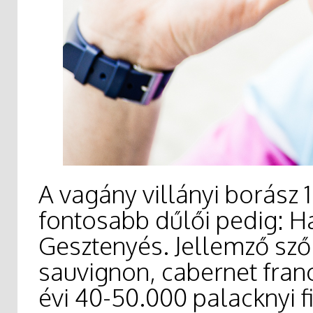
A vagány villányi borász 
fontosabb dűlői pedig: H
Gesztenyés. Jellemző szől
sauvignon, cabernet fran
évi 40-50.000 palacknyi 