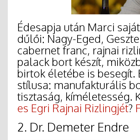
Édesapja után Marci saját,
dűlői: Nagy-Eged, Geszten
cabernet franc, rajnai riz
palack bort készít, miköz
birtok életébe is besegít.
stílusa: manufakturális b
tisztaság, kíméletesség.
es Egri Rajnai Rizlingjét
?
2. Dr. Demeter Endre