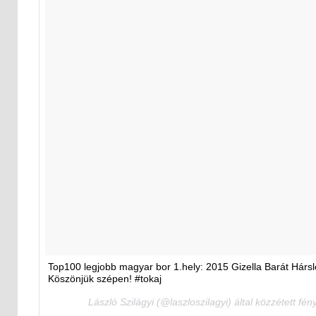
Top100 legjobb magyar bor 1.hely: 2015 Gizella Barát Hársl
Köszönjük szépen! #tokaj
László Szilágyi (@laszloszilagyi) által közzétett fé