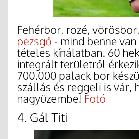
Fehérbor, rozé, vörösbor
pezsgő
- mind benne van
tételes kínálatban. 60 hek
integrált területről érkez
700.000 palack bor készü
szállás és reggeli is vár, 
nagyüzembe!
Fotó
4. Gál Titi