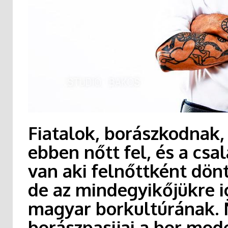
Fiatalok, borászkodnak, 
ebben nőtt fel, és a csa
van aki felnőttként dön
de az mindegyikőjükre i
magyar borkultúrának.
borászpasijai a bor mod