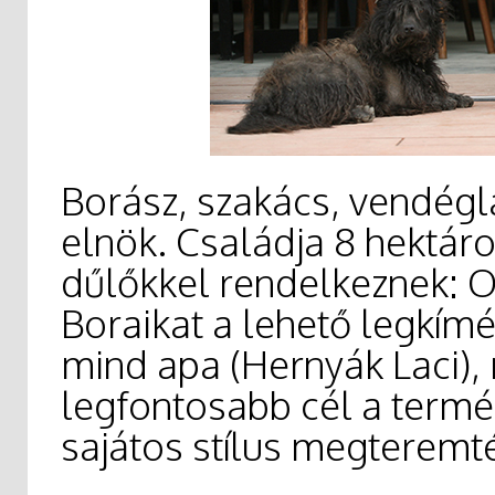
Borász, szakács, vendég
elnök. Családja 8 hektáros
dűlőkkel rendelkeznek: Or
Boraikat a lehető legkímél
mind apa (Hernyák Laci), 
legfontosabb cél a term
sajátos stílus megteremté