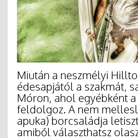
Miután a neszmélyi Hillto
édesapjától a szakmát, sa
Móron, ahol egyébként a m
feldolgoz. A nem mellesle
apuka) borcsaládja letiszt
amiből választhatsz olasz