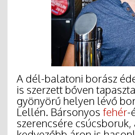
A dél-balatoni borász éde
is szerzett bőven tapaszt
gyönyörű helyen lévő bor
Lellén. Bársonyos
fehér
-
szerencsére csúcsboruk, 
kedvezőbb áron is hasonl