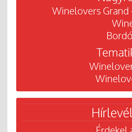
Winelovers Grand - 
Wine
Bordó
Temati
Winelove
Winelove
Hírlevél
Érdekel 