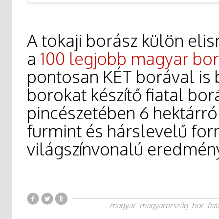
A tokaji borász külön eli
a
100 legjobb magyar bor
pontosan KÉT borával is b
borokat készítő fiatal b
pincészetében 6 hektárró
furmint és hárslevelű f
világszínvonalú eredménye
magyar
magyarország
bor
fiat