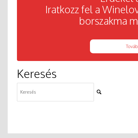
Iratkozz fel a Winelov
borszakma mi
Továb
Keresés