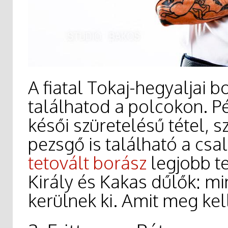
A fiatal Tokaj-hegyaljai 
találhatod a polcokon. P
késői szüretelésű tétel, 
pezsgő is található a csa
tetovált borász
legjobb t
Király és Kakas dűlők: mi
kerülnek ki. Amit meg ke