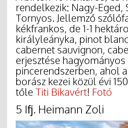
rendelkezik: Nagy-Eged, S
Tornyos. Jellemző szőlőfaj
kékfrankos, de 1-1 hektáro
királyleányka, pinot blan
cabernet sauvignon, caber
erjesztése hagyományos 
pincerendszerben, ahol 
borász kezei közül évi 15
tőle
Titi Bikavért
!
Fotó
5 Ifj. Heimann Zoli