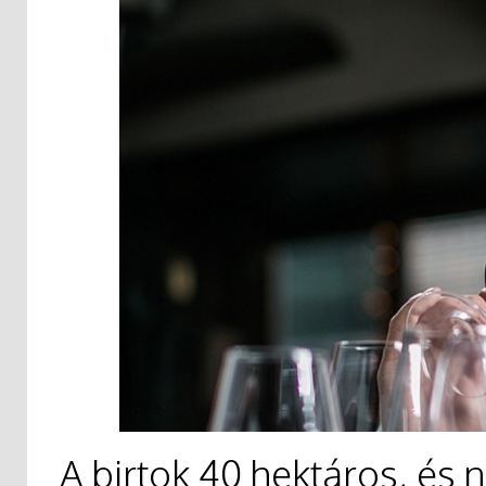
A birtok 40 hektáros, és 