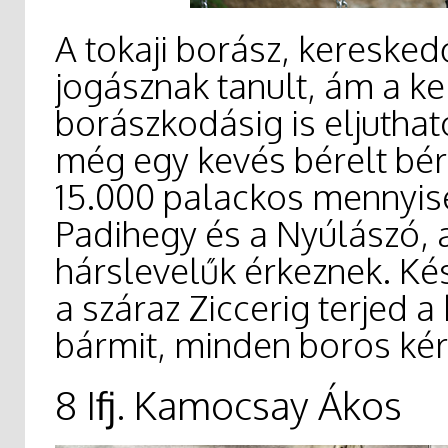
A tokaji borász, keresked
jogásznak tanult, ám a k
borászkodásig is eljuthato
még egy kevés bérelt bérl
15.000 palackos mennyisé
Padihegy és a Nyúlászó, 
hárslevelűk érkeznek. Kés
a száraz Ziccerig terjed a
bármit, minden boros kér
8 Ifj. Kamocsay Ákos