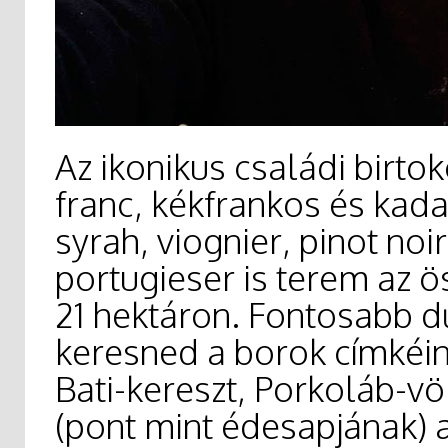
Az ikonikus családi birto
franc, kékfrankos és kad
syrah, viognier, pinot noi
portugieser is terem az 
21 hektáron. Fontosabb d
keresned a borok címkéin
Bati-kereszt, Porkoláb-vö
(pont mint édesapjának) a