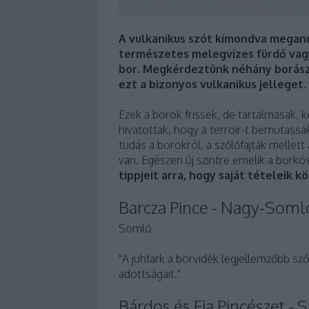
A vulkanikus szót kimondva megann
természetes melegvizes fürdő vagy
bor. Megkérdeztünk néhány borászt
ezt a bizonyos vulkanikus jelleget.
Ezek a borok frissek, de tartalmasak,
hivatottak, hogy a terroir-t bemutassá
tudás a borokról, a szőlőfajták mellett
van. Egészen új szintre emelik a bork
tippjeit arra, hogy saját tételeik 
Barcza Pince - Nagy-Somló
Somló
"A juhfark a borvidék legjellemzőbb szől
adottságait."
Bárdos és Fia Pincészet - 