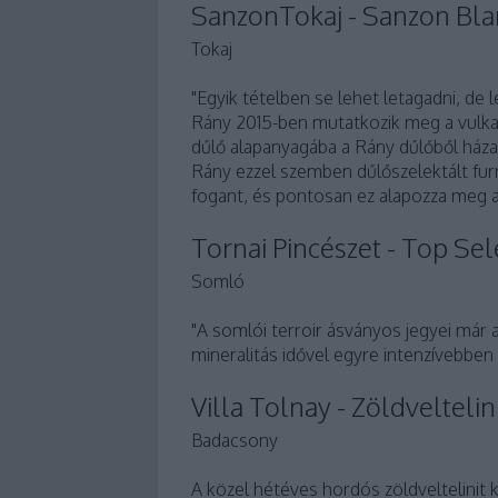
SanzonTokaj - Sanzon Bla
Tokaj
"Egyik tételben se lehet letagadni, d
Rány 2015-ben mutatkozik meg a vulkan
dűlő alapanyagába a Rány dűlőből házas
Rány ezzel szemben dűlőszelektált furm
fogant, és pontosan ez alapozza meg a
Tornai Pincészet - Top Se
Somló
"A somlói terroir ásványos jegyei már a
mineralitás idővel egyre intenzívebben
Villa Tolnay - Zöldveltelin
Badacsony
A közel hétéves hordós zöldveltelinit