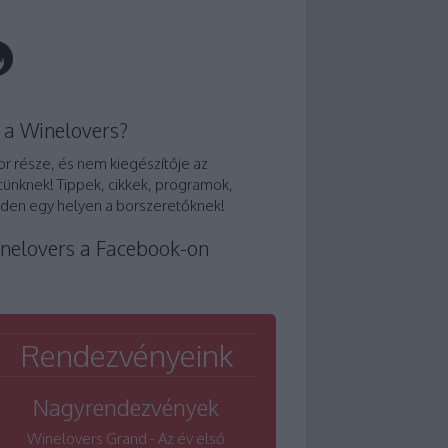
 a Winelovers?
or része, és nem kiegészítője az
tünknek! Tippek, cikkek, programok,
den egy helyen a borszeretőknek!
nelovers a Facebook-on
Rendezvényeink
Nagyrendezvények
Winelovers Grand - Az év első