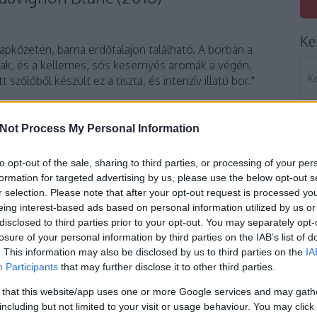
Ke
lapkőzeten, barna erdőtalajon található. A borban a
lnak, és a kellemes, sós kesernyés aromák a végén.
szőlőből készült ez a tiszta, és intenzív illatú bor."
- Badacsonyi Olaszrizling 2015
Not Process My Personal Information
to opt-out of the sale, sharing to third parties, or processing of your per
 erősen igényli a termőföld ásványianyag-tartalmát. Ahol
formation for targeted advertising by us, please use the below opt-out s
 nem él meg, vagy nagyon rosszul terem. Tudvalévő,
r selection. Please note that after your opt-out request is processed y
 visszamaradt bazalt-tufás talajon az olaszrizling
eing interest-based ads based on personal information utilized by us or
disclosed to third parties prior to your opt-out. You may separately opt-
losure of your personal information by third parties on the IAB’s list of
ar 2015 és Szent Tamás Furmint 2015
. This information may also be disclosed by us to third parties on the
IA
Participants
that may further disclose it to other third parties.
 that this website/app uses one or more Google services and may gath
ül összetett ásványi anyag összetételt
including but not limited to your visit or usage behaviour. You may click 
g, magas komplexitású borokban mutatkozik meg. A