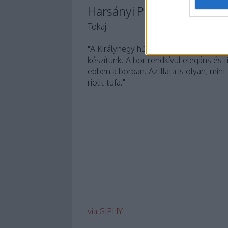
Harsányi Pincészet - Kirá
Tokaj
"A Királyhegy hűvös karakterű dűlő, 
készítünk. A bor rendkívül elegáns és 
ebben a borban. Az illata is olyan, mi
riolit-tufa."
via GIPHY