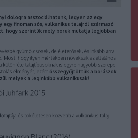
yi dologra asszociálhatunk, legyen az egy
 egy finoman sós, vulkanikus talajról származó
, hogy szerintük mely boruk mutatja legjobban
 kevésbé gyümölcsösek, de életerősek, és inkább arra
k. Most, hogy ilyen mértékben növekszik az általános
 a különféle talajtípusoknak is egyre nagyobb szerepe
óstolás élményét, ezért
összegyűjtöttük a borászok
közül melyek a leginkább vulkanikusak
!
i Juhfark 2015
őfajtája és tökéletesen közvetíti a vulkanikus talaj
Sauvignon Blanc (2016)