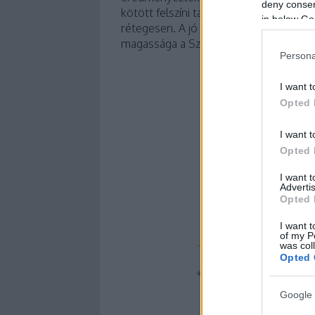
deny consent
kötött felszíni talaj alatt többek közt k
in below Go
rétegesen. A jó vízelvezető és hőmegtar
magassága a Szent Tamást Tokaj leghí
Persona
I want t
Opted 
I want t
Opted 
I want 
Advertis
Opted 
I want t
of my P
was col
Opted 
Google 