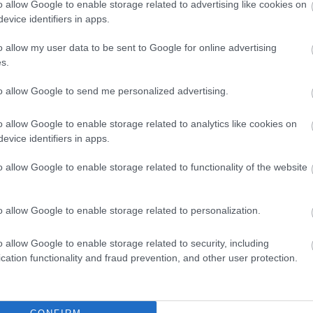
o allow Google to enable storage related to advertising like cookies on
evice identifiers in apps.
Rizling 2015
o allow my user data to be sent to Google for online advertising
s.
ami a világ legkülönlegesebb termőhelyein van jelen.
to allow Google to send me personalized advertising.
ében, Szicíliában a forrongó Etna lábánál, vagy épp a
 dűlőiben. A rajnai magába szívja a termőhely
o allow Google to enable storage related to analytics like cookies on
esztül is őrizgeti számunkra, közben egyre komplexebbé
evice identifiers in apps.
es!"
o allow Google to enable storage related to functionality of the website
kotály 2016
o allow Google to enable storage related to personalization.
kozásánál terem igazi vulkanikus-meszes talajon . A
o allow Google to enable storage related to security, including
ack és sárgadinnye dominál, a második felében pedig
cation functionality and fraud prevention, and other user protection.
ég a terület adottságainak köszönhetően. Igazán
zájában a sós és az édes ízek keverednek. Mindezek
 jellemzi.