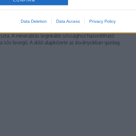
CONFIRM
lyhegy Furmint 2015
Data Deletion
Data Access
Privacy Policy
ahonnan mindig nagyon feszes savszerkezetű borokat
tiszta. A mineralitás leginkább sóssághoz hasonlítható
nt a sós levegő. A dűlő alapkőzete az ásványokban gazdag