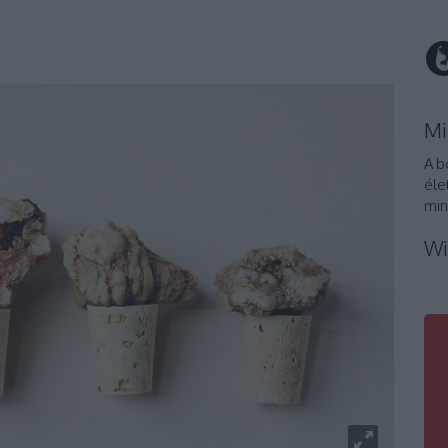
Mi
A b
éle
min
Wi