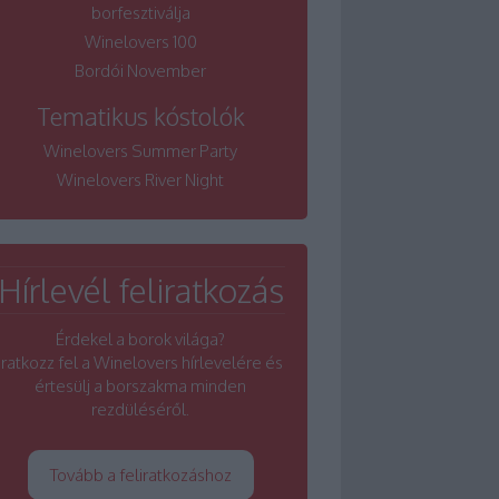
borfesztiválja
Winelovers 100
Bordói November
Tematikus kóstolók
Winelovers Summer Party
Winelovers River Night
Hírlevél feliratkozás
Érdekel a borok világa?
Iratkozz fel a Winelovers hírlevelére és
értesülj a borszakma minden
rezdüléséről.
Tovább a feliratkozáshoz