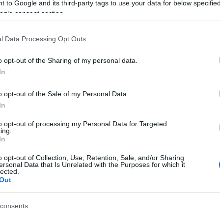
 to Google and its third-party tags to use your data for below specifi
varc, mállott zeolit, kemény riolit és tufa található
ogle consent section.
tó talaj optimális kitettsége és tengerszint feletti
resebb dűlői közé emelte."
l Data Processing Opt Outs
o opt-out of the Sharing of my personal data.
In
o opt-out of the Sale of my Personal Data.
In
to opt-out of processing my Personal Data for Targeted
ing.
In
o opt-out of Collection, Use, Retention, Sale, and/or Sharing
ersonal Data that Is Unrelated with the Purposes for which it
lected.
Out
consents