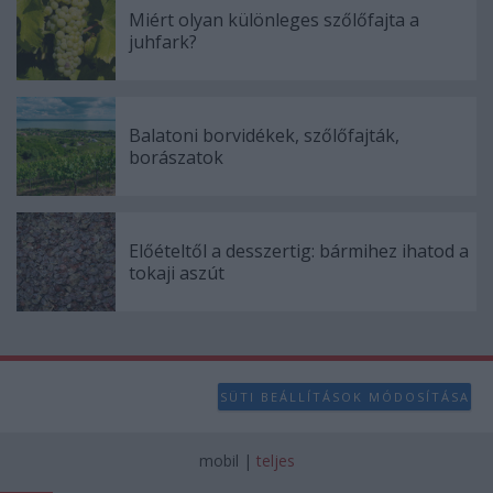
Miért olyan különleges szőlőfajta a
juhfark?
Balatoni borvidékek, szőlőfajták,
borászatok
Előételtől a desszertig: bármihez ihatod a
tokaji aszút
SÜTI BEÁLLÍTÁSOK MÓDOSÍTÁSA
mobil
|
teljes