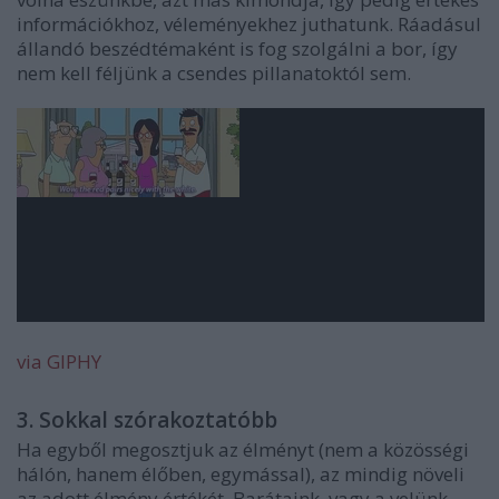
információkhoz, véleményekhez juthatunk. Ráadásul
állandó beszédtémaként is fog szolgálni a bor, így
nem kell féljünk a csendes pillanatoktól sem.
via GIPHY
3. Sokkal szórakoztatóbb
Ha egyből megosztjuk az élményt (nem a közösségi
hálón, hanem élőben, egymással), az mindig növeli
az adott élmény értékét. Barátaink, vagy a velünk