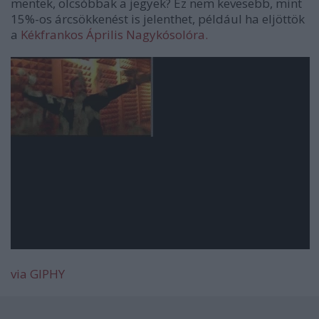
mentek, olcsóbbak a jegyek? Ez nem kevesebb, mint
15%-os árcsökkenést is jelenthet, például ha eljöttök
a
Kékfrankos Április Nagykósolóra.
via GIPHY