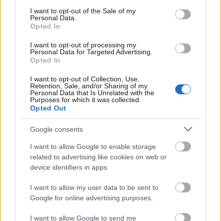
consent section.
I want to opt-out of the Sale of my
Personal Data.
Opted In
I want to opt-out of processing my
Personal Data for Targeted Advertising.
via GIPHY
Opted In
I want to opt-out of Collection, Use,
5. Elkészülhet életed legjobb fotója
Retention, Sale, and/or Sharing of my
Personal Data that Is Unrelated with the
Ha nem egyedül mész, akkor nem kell szelfibotot
Purposes for which it was collected.
vinni magaddal, és a gyengébb minőségű elülső
Opted Out
kamerával bajlódni. Biztosak vagyunk benne, hogy a
baráti társaságod nagy örömmel elkészíti életed
Google consents
legütősebb boros profilképét.
I want to allow Google to enable storage
related to advertising like cookies on web or
device identifiers in apps.
I want to allow my user data to be sent to
Google for online advertising purposes.
I want to allow Google to send me