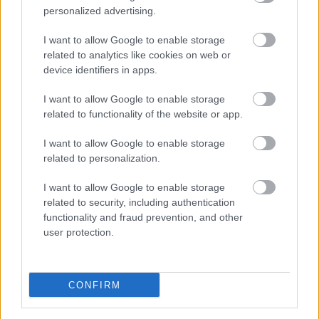
personalized advertising.
I want to allow Google to enable storage
related to analytics like cookies on web or
device identifiers in apps.
I want to allow Google to enable storage
related to functionality of the website or app.
via GIPHY
I want to allow Google to enable storage
6. Kell a baráti támogatás
related to personalization.
Ha véletlenül túlzásba vitted a kóstolást,
I want to allow Google to enable storage
számíthatsz barátaid támogatására, legyen szó a
related to security, including authentication
moderált viselkedésről, a taxi hívásáról vagy a
functionality and fraud prevention, and other
megfelelő ágyba kerülésről. (Egyébként így m
ég
user protection.
véletlenül sem fordulhat elő, hogy kiábrándultan
egy ismeretlen ember mellett ébredsz. Khm.)
CONFIRM