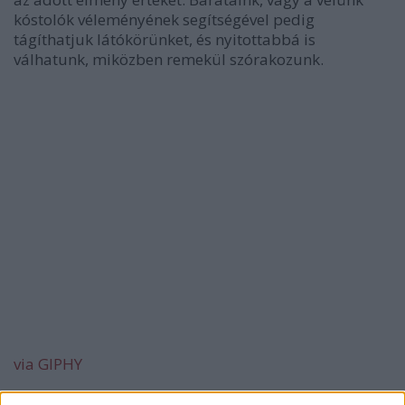
kóstolók véleményének segítségével pedig
tágíthatjuk látókörünket, és nyitottabbá is
válhatunk, miközben remekül szórakozunk.
via GIPHY