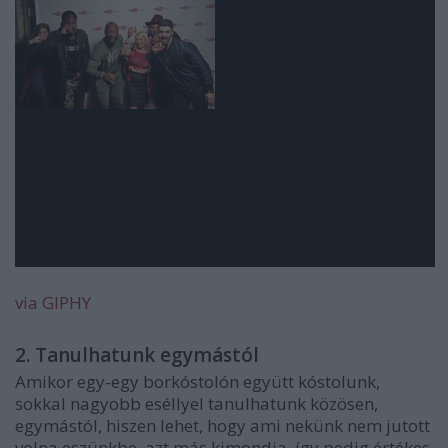
via GIPHY
2. Tanulhatunk egymástól
Amikor egy-egy borkóstolón együtt kóstolunk,
sokkal nagyobb eséllyel tanulhatunk közösen,
egymástól, hiszen lehet, hogy ami nekünk nem jutott
volna eszünkbe, azt más kimondja, így pedig értékes