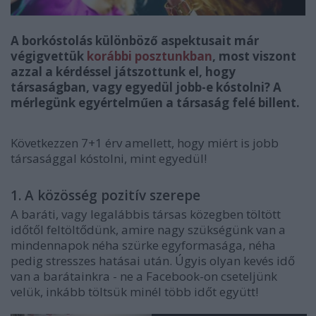
A borkóstolás különböző aspektusait már
végigvettük
korábbi posztunkban
, most viszont
azzal a kérdéssel játszottunk el, hogy
társaságban, vagy egyedül jobb-e kóstolni? A
mérlegünk egyértelműen a társaság felé billent.
Következzen 7+1 érv amellett, hogy miért is jobb
társasággal kóstolni, mint egyedül!
1. A közösség pozitív szerepe
A baráti, vagy legalábbis társas közegben töltött
időtől feltöltődünk, amire nagy szükségünk van a
mindennapok néha szürke egyformasága, néha
pedig stresszes hatásai után. Úgyis olyan kevés idő
van a barátainkra - ne a Facebook-on cseteljünk
velük, inkább töltsük minél több időt együtt!