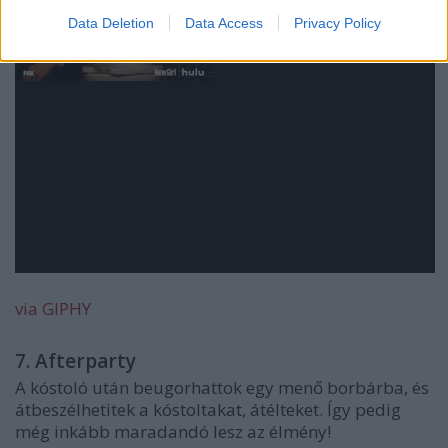
Data Deletion
Data Access
Privacy Policy
via GIPHY
7. Afterparty
A kóstoló után beugorhattok egy menő borbárba, és
átbeszélhetitek a kóstoltakat, átélteket. Így pedig
még inkább maradandó lesz az élmény!