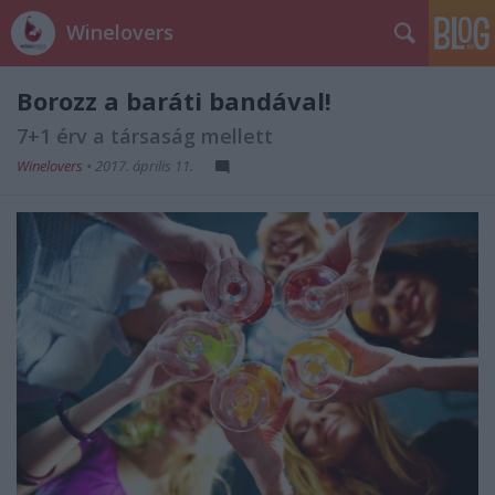
Winelovers
Borozz a baráti bandával!
7+1 érv a társaság mellett
Winelovers
•
2017. április 11.