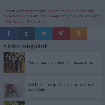
Címkék:
közösség
kóstolás
bor
színes
tippek
borkóstoló
társaság
borozás
afterwork
magazinrovat
kékfrankos április
vulkanikus borok kóstolója
Ajánlott bejegyzések:
Mama Juana, a dominikai fűszeres bor
Téli boros receptek: vörösboros forró
csokoládé