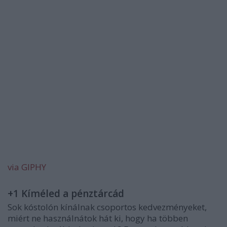
via GIPHY
+1 Kíméled a pénztárcád
Sok kóstolón kínálnak csoportos kedvezményeket,
miért ne használnátok hát ki, hogy ha többen