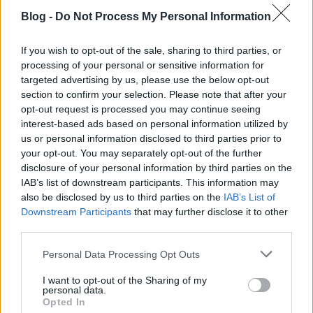
4. Nem kell aggódnod
Blog -
Do Not Process My Personal Information
...hogy amíg a mosdóba mész, addig valaki esetleg
lelép a borospoharaddal. Ez főleg olyankor fontos,
If you wish to opt-out of the sale, sharing to third parties, or
amikor egy-egy borkóstolón bérelni kell a poharat,
processing of your personal or sensitive information for
ezért vigyázol rá, mint a szemed fényére. Ha viszont
targeted advertising by us, please use the below opt-out
társasággal mész, akkor bátran barátaidra bízhatod
section to confirm your selection. Please note that after your
a poharad, mert őrizni fogják neked, az életük árán
opt-out request is processed you may continue seeing
is.
interest-based ads based on personal information utilized by
us or personal information disclosed to third parties prior to
your opt-out. You may separately opt-out of the further
disclosure of your personal information by third parties on the
IAB’s list of downstream participants. This information may
also be disclosed by us to third parties on the
IAB’s List of
Downstream Participants
that may further disclose it to other
third parties.
Please note that this website/app uses one or more Google
Personal Data Processing Opt Outs
services and may gather and store information including but
not limited to your visit or usage behaviour. You may click to
I want to opt-out of the Sharing of my
personal data.
grant or deny consent to Google and its third-party tags to
Opted In
use your data for below specified purposes in below Google