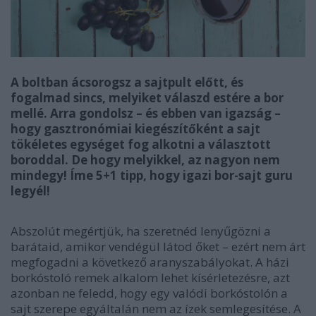
A boltban ácsorogsz a sajtpult előtt, és
fogalmad sincs, melyiket válaszd estére a bor
mellé. Arra gondolsz – és ebben van igazság –
hogy gasztronómiai kiegészítőként a sajt
tökéletes egységet fog alkotni a választott
boroddal. De hogy melyikkel, az nagyon nem
mindegy! Íme 5+1 tipp, hogy igazi bor-sajt guru
legyél!
Abszolút megértjük, ha szeretnéd lenyűgözni a
barátaid, amikor vendégül látod őket – ezért nem árt
megfogadni a következő aranyszabályokat. A házi
borkóstoló remek alkalom lehet kísérletezésre, azt
azonban ne feledd, hogy egy valódi borkóstolón a
sajt szerepe egyáltalán nem az ízek semlegesítése. A