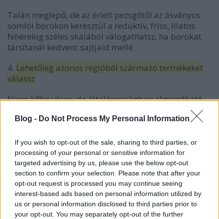
Talán meglepő, de az érlelt pezsgőtől az ásványos
somlói borokon keresztül a reduktív, friss, illatos
fehérekig széles skálából válogathatsz, ha borokat
társítanál kedvenc sajtjaid mellé.
4.
Lehetőleg azonos régióból származó termékeket
válassz
Nincs kőbe vésve, de általánosságban elmondható,
hogy az ugyanabból a mikroklímából, azonos
Blog -
Do Not Process My Personal Information
tradíciókat követő termelőktől származó termékek
nagyon jól kiegészítik egymást, így nagyot nem
tévedhetünk, ha ezt a tanácsot követjük.
If you wish to opt-out of the sale, sharing to third parties, or
processing of your personal or sensitive information for
5.
Menj biztosra a tehéntejből készülő
targeted advertising by us, please use the below opt-out
félkemény sajttal!
section to confirm your selection. Please note that after your
opt-out request is processed you may continue seeing
Ha túl sokféle bort vásároltál, de nem szeretnél
interest-based ads based on personal information utilized by
ugyanolyan mennyiségű sajtot is bespájzolni,
us or personal information disclosed to third parties prior to
válaszd a félkemény, tehéntejből készült sajtokat (pl.
your opt-out. You may separately opt-out of the further