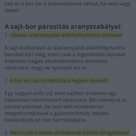
sajt és a bor íze is kellemetlenné válhat, ha nem vagy
résen!
A sajt-bor párosítás aranyszabályai:
1.
Válassz alacsonyabb alkoholtartalmú borokat!
A sajt elsősorban az alacsonyabb alkoholtartalmú
borokat tűri meg, ezért csak a legérettebb sajtokat
érdemes magas alkoholtartalmú borokhoz
választani, hogy ne nyomják azt el.
2.
A bor és sajt ízintenzitása legyen hasonló
Egy nagyon erős ízű, érett sajthoz érdemes egy
hasonlóan intenzív bort választani. Bár szeretjük az
extrém párokat, de nem kell mindenáron
megreformálnunk a gasztronómiát, inkább
törekedjünk az ízek harmóniájára.
3.
Nem csak a testes vörösborok között válogathatsz