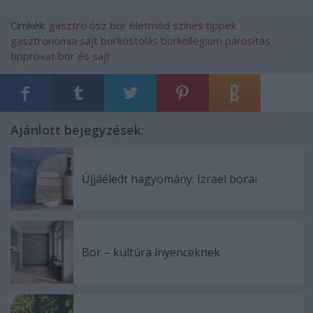
Címkék:
gasztro
ősz
bor
életmód
színes
tippek
gasztronómia
sajt
borkóstolás
borkollégium
párosítás
tipprovat
bor és sajt
Ajánlott bejegyzések:
Újjáéledt hagyomány: Izrael borai
Bor – kultúra ínyenceknek