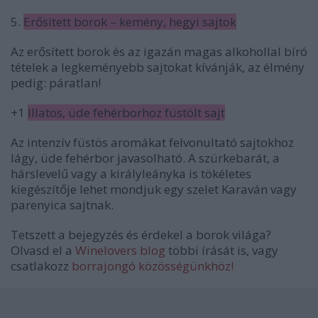
5.
Erősített borok – kemény, hegyi sajtok
Az erősített borok és az igazán magas alkohollal bíró
tételek a legkeményebb sajtokat kívánják, az élmény
pedig: páratlan!
+1
Illatos, üde fehérborhoz füstölt sajt
Az intenzív füstös aromákat felvonultató sajtokhoz
lágy, üde fehérbor javasolható. A szürkebarát, a
hárslevelű vagy a királyleányka is tökéletes
kiegészítője lehet mondjuk egy szelet Karaván vagy
parenyica sajtnak.
Tetszett a bejegyzés és érdekel a borok világa?
Olvasd el a
Winelovers blog
többi írását is, vagy
csatlakozz
borrajongó közösségünkhöz!