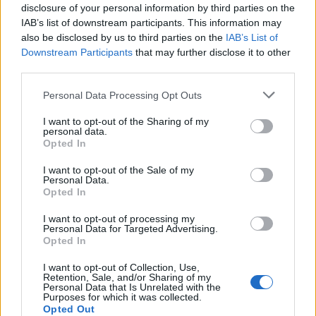
disclosure of your personal information by third parties on the
gruyère, comté, ementáli, vagy gouda), mert ezek
IAB’s list of downstream participants. This information may
legtöbb esetben ugyanolyan jól illenek a testes
also be disclosed by us to third parties on the
IAB’s List of
vörösekhez, mint az ízletes fehérborokhoz.
Downstream Participants
that may further disclose it to other
third parties.
Ide kattintva
menő infografikában összefoglalva is
Please note that this website/app uses one or more Google
Personal Data Processing Opt Outs
láthatod mindezt!
services and may gather and store information including but
not limited to your visit or usage behaviour. You may click to
I want to opt-out of the Sharing of my
personal data.
grant or deny consent to Google and its third-party tags to
Opted In
use your data for below specified purposes in below Google
consent section.
I want to opt-out of the Sale of my
Personal Data.
Opted In
I want to opt-out of processing my
Personal Data for Targeted Advertising.
Opted In
I want to opt-out of Collection, Use,
Retention, Sale, and/or Sharing of my
Personal Data that Is Unrelated with the
Purposes for which it was collected.
Opted Out