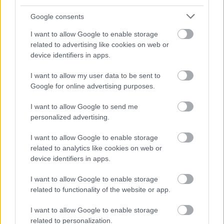
Google consents
I want to allow Google to enable storage
related to advertising like cookies on web or
Konkrét tippek, borokhoz:
device identifiers in apps.
1.
Gyümölcsös borok - kevésbé érett gomolya jellegű
sajtok
I want to allow my user data to be sent to
Google for online advertising purposes.
Egy könnyed sajthoz könnyed bor dukál, ezért ha
egy reduktív fehérborral vagy rozéval kínálnád
I want to allow Google to send me
vendégeid, válassz könnyedebb sajtot hozzá –
personalized advertising.
például sauvignon blanc-t a kedvenc
I want to allow Google to enable storage
kecskesajtodhoz.
related to analytics like cookies on web or
device identifiers in apps.
2.
Testesebb borok - érettebb sajtok
I want to allow Google to enable storage
Az érettebb sajtok igazi élményt nyújthatnak az
related to functionality of the website or app.
idősebb, testes vörösborokkal, vagy akár a
természetesen édes, komplexebb tételekkel is. Egy
I want to allow Google to enable storage
merlot-hoz kínált mosott kérgű sajt, esetleg egy szép,
related to personalization.