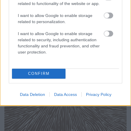
szőlő növekedési ereje, ráadásul a betegségekre is
related to functionality of the website or app.
egyre inkább hajlamos lesz.
I want to allow Google to enable storage
related to personalization.
I want to allow Google to enable storage
related to security, including authentication
functionality and fraud prevention, and other
user protection.
CONFIRM
Data Deletion
Data Access
Privacy Policy