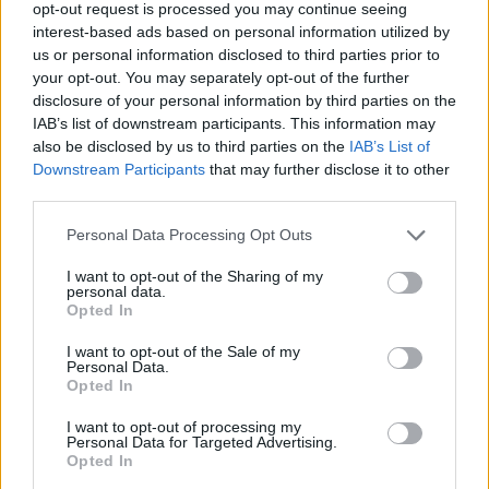
megkóstolnám.) A világ legidősebbjének kikiáltott
opt-out request is processed you may continue seeing
szőlőtőkéje egyébként minden évben összesen 100
interest-based ads based on personal information utilized by
palack (250 ml-es) bort ad.
us or personal information disclosed to third parties prior to
your opt-out. You may separately opt-out of the further
disclosure of your personal information by third parties on the
IAB’s list of downstream participants. This information may
also be disclosed by us to third parties on the
IAB’s List of
Downstream Participants
that may further disclose it to other
third parties.
Please note that this website/app uses one or more Google
Personal Data Processing Opt Outs
services and may gather and store information including but
not limited to your visit or usage behaviour. You may click to
I want to opt-out of the Sharing of my
personal data.
grant or deny consent to Google and its third-party tags to
Opted In
use your data for below specified purposes in below Google
consent section.
I want to opt-out of the Sale of my
Personal Data.
Opted In
És itt a csodatőke. Fotó forrása:
maribor-pohorje.si
I want to opt-out of processing my
Personal Data for Targeted Advertising.
Opted In
Ezzel szemben
Pécsett
viszont egy feltehetőleg 500