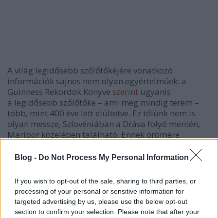
A világ legidősebb szőlőtőkéjére vonatkozó
információk sajnos nem olyan egyértelműek: a
Guinness Rekordok Könyve
szerint
ugyanis
a legidősebb szőlőtőke – ami még mindig terem –
több, mint 400 éve lett elültetve. Ez tőlünk nem is
olyan messze, Szlovéniában a Dráva folyó mentén,
Maribor közelében található. Ennek örömére
egyébként múzeum is épült köré, sőt évente
fesztivált is szerveznek a különlegesség tiszteletére.
Blog -
Do Not Process My Personal Information
Szlovénia régi helyi kékszőlő fajtája, a Žametovka
If you wish to opt-out of the sale, sharing to third parties, or
terem rajta, ami egy nagyon gazdag, zamatos és
processing of your personal or sensitive information for
egészen édes vörösbort ad. (Bár van, aki szerint ez
targeted advertising by us, please use the below opt-out
így konkrétan ihatatlan, én azért mégis
section to confirm your selection. Please note that after your