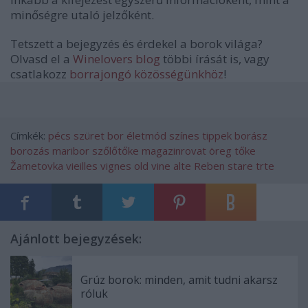
minőségre utaló jelzőként.
Tetszett a bejegyzés és érdekel a borok világa?
Olvasd el a
Winelovers blog
többi írását is, vagy
csatlakozz
borrajongó közösségünkhöz
!
Címkék:
pécs
szüret
bor
életmód
színes
tippek
borász
borozás
maribor
szőlőtőke
magazinrovat
öreg tőke
Žametovka
vieilles vignes
old vine
alte Reben
stare trte
Ajánlott bejegyzések:
Grúz borok: minden, amit tudni akarsz
róluk