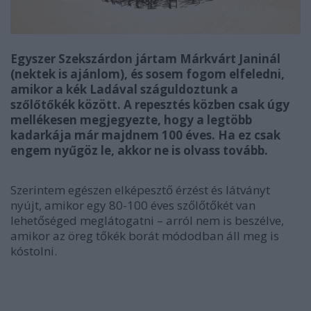
Egyszer Szekszárdon jártam Márkvárt Janinál
(nektek is ajánlom), és sosem fogom elfeledni,
amikor a kék Ladával száguldoztunk a
szőlőtőkék között. A repesztés közben csak úgy
mellékesen megjegyezte, hogy a legtöbb
kadarkája már majdnem 100 éves. Ha ez csak
engem nyűgöz le, akkor ne is olvass tovább.
Szerintem egészen elképesztő érzést és látványt
nyújt, amikor egy 80-100 éves szőlőtőkét van
lehetőséged meglátogatni – arról nem is beszélve,
amikor az öreg tőkék borát módodban áll meg is
kóstolni.