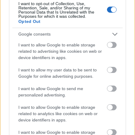
éves korhoz közeli (!) szőlőtőke figyel, egy szűk
I want to opt-out of Collection, Use,
Retention, Sale, and/or Sharing of my
udvarban, nem messze a városfaltól, ám annak
Personal Data that Is Unrelated with the
tulajdonosa próbálja azt távol tartani a
Purposes for which it was collected.
kíváncsiskodóktól.
Opted Out
Google consents
Tudtad?
I want to allow Google to enable storage
Az első szüretre általában a szőlőtőkék telepítését
related to advertising like cookies on web or
követő 3. évben lesz lehetősége a borásznak, és úgy
device identifiers in apps.
30-50 évenként érdemes újratelepíteni azokat (ez
persze borvidéktől, fajtától és a szőlész-borász
I want to allow my user data to be sent to
döntésétől is függhet).
Google for online advertising purposes.
A nézetek ezzel kapcsolatban megosztóak: sokan
I want to allow Google to send me
vallják, hogy minél idősebb a szőlőtőke, annál
personalized advertising.
mélyebb, koncentráltabb és jobb minőségű bort fog
adni. Viszont vannak ellenpéldák is, például amikor
I want to allow Google to enable storage
a kaliforniai Stags’ Leap Wine Cellar 1976-ban egy 3
related to analytics like cookies on web or
éves tőkéről szüretelt borral körözte le a legnagyobb
device identifiers in apps.
francia tételeket, vagy idézzük fel Szepsy István
elméletét, aki szerint a kor előrehaladtával csökken a
I want to allow Google to enable storage