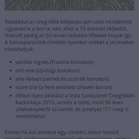
Ráadásul az öreg tőke kifejezés sem utal mindenhol
ugyanarra a korra: van, ahol a 35 évesnél idősebb,
másutt pedig az 50 évnél idősebb tőkéket hívják így.
A borospalackok címkéin ilyenkor ezeket a jelzéseket
olvashatjuk:
vieilles vignes (francia borokon)
old vine (újvilági borokon)
alte Reben (német és osztrák borokon)
stare trte (a fent említett szlovén boron)
itthon ilyen például a Vida Szekszárdi Öregtőkék
Kadarkája 2015, amely a több, mint 90 éves
ültetvényekről született, és amelyet
ITT
meg is
rendelhetsz!
Szóval ha ezt olvasod egy címkén, akkor kezeld
inkább a kifejezést egyszerű információként, mint a