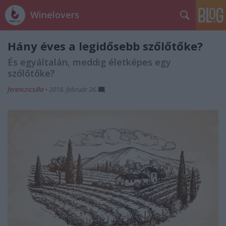
Winelovers
Hány éves a legidősebb szőlőtőke?
És egyáltalán, meddig életképes egy
szőlőtőke?
ferenczicsilla
•
2018. február 26.