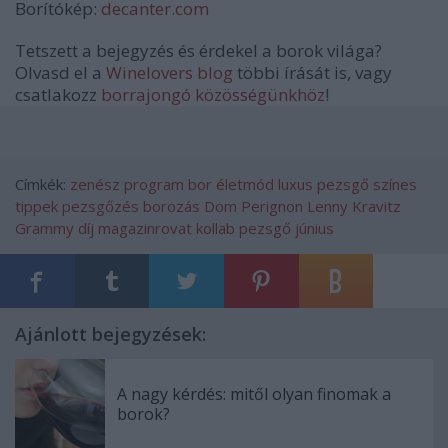
Borítókép:
decanter.com
Tetszett a bejegyzés és érdekel a borok világa?
Olvasd el a
Winelovers blog
többi írását is, vagy
csatlakozz
borrajongó közösségünkhöz
!
Címkék:
zenész
program
bor
életmód
luxus
pezsgő
színes
tippek
pezsgőzés
borozás
Dom Perignon
Lenny Kravitz
Grammy díj
magazinrovat
kollab
pezsgő június
Ajánlott bejegyzések:
A nagy kérdés: mitől olyan finomak a
borok?