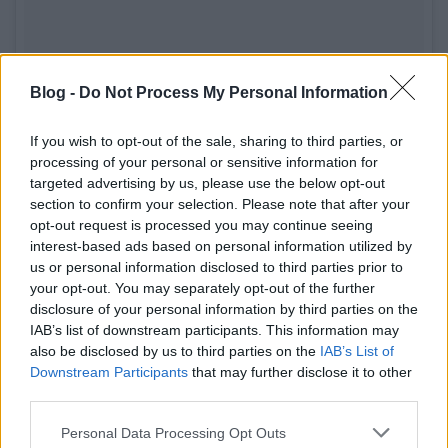
Blog -
Do Not Process My Personal Information
If you wish to opt-out of the sale, sharing to third parties, or
processing of your personal or sensitive information for
Inspiration comes full circle. Dom Pérignon x @LennyKravitz
targeted advertising by us, please use the below opt-out
September 2018 #DomPérignon
section to confirm your selection. Please note that after your
opt-out request is processed you may continue seeing
#DomPérignonXLennyKravitz Enjoy Responsibly
interest-based ads based on personal information utilized by
Dom Pérignon
(@domperignonofficial) által megosztott bejegyzés,
us or personal information disclosed to third parties prior to
your opt-out. You may separately opt-out of the further
disclosure of your personal information by third parties on the
IAB’s list of downstream participants. This information may
Lenny azt is elárulta:
also be disclosed by us to third parties on the
IAB’s List of
Downstream Participants
that may further disclose it to other
third parties.
Csomó barátom szereti áthívni ismerőseit,
Please note that this website/app uses one or more Google
Personal Data Processing Opt Outs