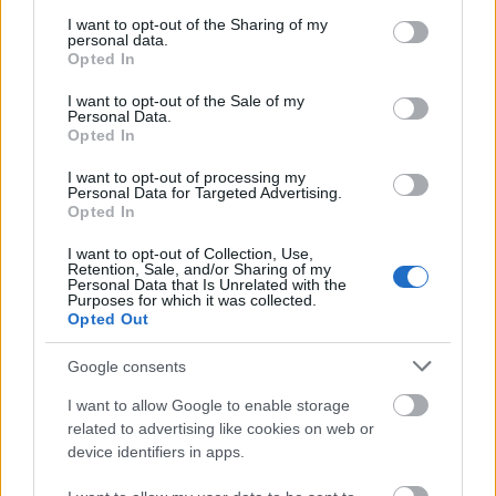
services and may gather and store information including but
és az ilyen találkozások középpontjában
not limited to your visit or usage behaviour. You may click to
I want to opt-out of the Sharing of my
mindig egy palack champagne áll.
personal data.
grant or deny consent to Google and its third-party tags to
Opted In
Egyszerűen azért, mert egy szimpla kedden
use your data for below specified purposes in below Google
is érdemes megünnepelni az életet.
consent section.
I want to opt-out of the Sale of my
Personal Data.
Opted In
A Dom Pérignon-nál egyébként sem ritkák a
I want to opt-out of processing my
Personal Data for Targeted Advertising.
művészekkel és más, a maguk területén hasonlóan
Opted In
presztízs minőséget képviselő cégekkel való
együttműködések. Michael Riedel (borospohár-
I want to opt-out of Collection, Use,
Retention, Sale, and/or Sharing of my
guru), Karl Lagerfeld (fashion-guru) és Tokujin
Personal Data that Is Unrelated with the
Yoshioka (design-guru) is dolgozott már James Bond
Purposes for which it was collected.
Opted Out
kedvenc pezsgőjével.
Google consents
Lenny 2 millió követője nagy örömmel vette a hírt,
mint ahogyan a DP rajongótábora is. A sztár ezután
I want to allow Google to enable storage
azt is elmondta:
related to advertising like cookies on web or
device identifiers in apps.