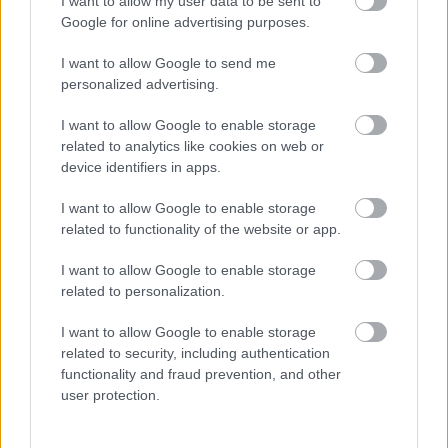
I want to allow my user data to be sent to
Ez az együttműködés elképesztően inspirált,
Google for online advertising purposes.
egy eddig tőlem távoli világba kaptam
I want to allow Google to send me
betekintést.
personalized advertising.
I want to allow Google to enable storage
related to analytics like cookies on web or
device identifiers in apps.
I want to allow Google to enable storage
related to functionality of the website or app.
I want to allow Google to enable storage
related to personalization.
I want to allow Google to enable storage
related to security, including authentication
functionality and fraud prevention, and other
user protection.
A kapcsolat elsőre bár tényleg furcsának tűnhet, azt
azért ne feledjük, hogy Lenny 2011-ben megkapta a
"
Chevalier dans l’Ordre des Arts et des Lettres" lovagi