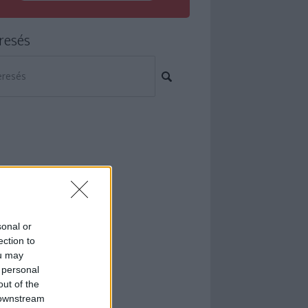
resés
sonal or
ection to
ou may
 personal
out of the
 downstream