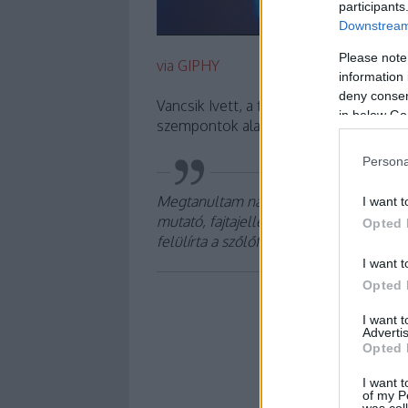
participants
Downstream 
Please note
via GIPHY
information 
deny consent
Vancsik Ivett, a főszerkesztő már nyilat
in below Go
szempontok alapján értékelt, illetve m
Persona
Megtanultam nagyvonalúbban pontozni, 
I want t
mutató, fajtajelleges, karakteres boro
Opted 
felülírta a szőlőfajta és a termőhely jel
I want t
Opted 
I want 
Advertis
Opted 
I want t
of my P
was col