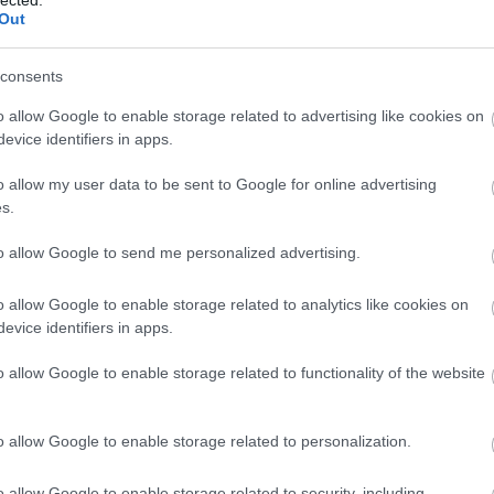
Out
consents
o allow Google to enable storage related to advertising like cookies on
evice identifiers in apps.
o allow my user data to be sent to Google for online advertising
s.
to allow Google to send me personalized advertising.
 az, hogy
Caroline Gilby Master of Wine (MW)
állt a
tjának választottak. "Na de miben különleges egy Master
o allow Google to enable storage related to analytics like cookies on
válaszolunk is.
evice identifiers in apps.
o allow Google to enable storage related to functionality of the website
lt sztárjai, előszeretettel hívják őket előadásokat
csadónak.
A világon jelenleg mindössze 380
inens 30 országából.
Magyar még nincs közöttük:
o allow Google to enable storage related to personalization.
 tanulmányokat, az MW-cím megszerzése legendásan
o allow Google to enable storage related to security, including