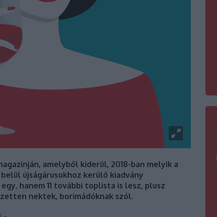
agazinján, amelyből kiderül, 2018-ban melyik a
 belül újságárusokhoz kerülő kiadvány
gy, hanem 11 további toplista is lesz, plusz
ezetten nektek, borimádóknak szól.