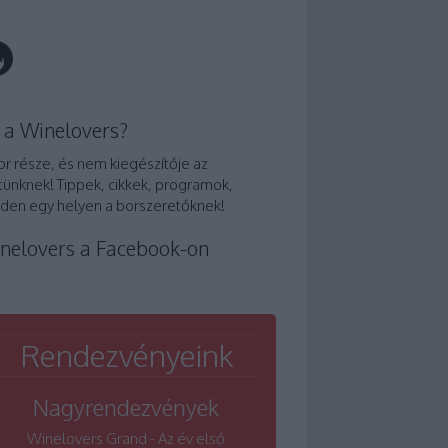
 a Winelovers?
or része, és nem kiegészítője az
tünknek! Tippek, cikkek, programok,
den egy helyen a borszeretőknek!
nelovers a Facebook-on
Rendezvényeink
Nagyrendezvények
Winelovers Grand - Az év első