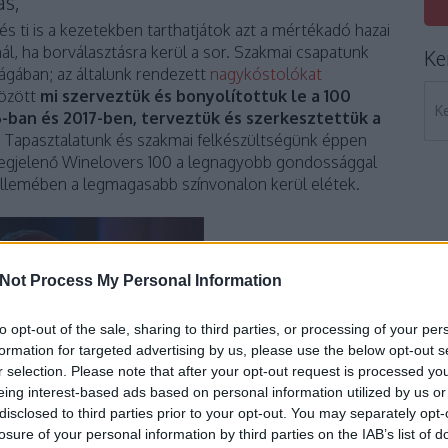
ás,
és ti is a kezetekben tarthatjátok azt a mértékadó hazai
ál, ha borválasztásra kerül a sor. Szakmai csapatunk
Ke
gában; az általunk rendezett
nagykóstolókat
között
mi szerveztük és bonyolítottuk le a 100
-ban és 2017-ben, terveztük és szerkesztettük a
. Tapasztalatunk és szakmai felkészültségünk éppen
 megjelenő Winelovers 100 a legnagyobb gondossággal
üllemében a legmagasabb színvonalon kerül elétek.
Not Process My Personal Information
to opt-out of the sale, sharing to third parties, or processing of your per
formation for targeted advertising by us, please use the below opt-out s
r selection. Please note that after your opt-out request is processed y
eing interest-based ads based on personal information utilized by us or
disclosed to third parties prior to your opt-out. You may separately opt-
losure of your personal information by third parties on the IAB’s list of