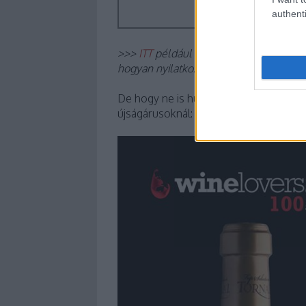
authenti
>>>
ITT
például elolvashatjátok, hogy 
hogyan nyilatkozott az első kóstolási n
De hogy ne is húzzuk tovább az időt, í
újságárusoknál: