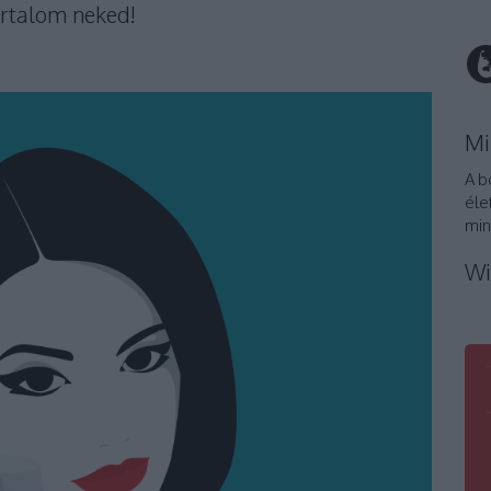
artalom neked!
Mi
A b
éle
min
Wi