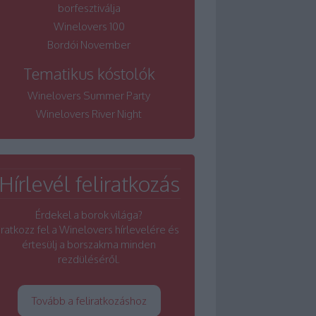
borfesztiválja
Winelovers 100
Bordói November
Tematikus kóstolók
Winelovers Summer Party
Winelovers River Night
Hírlevél feliratkozás
Érdekel a borok világa?
Iratkozz fel a Winelovers hírlevelére és
értesülj a borszakma minden
rezdüléséről.
Tovább a feliratkozáshoz