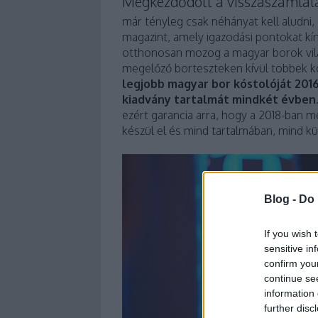
Megkezdődött a visszaszámlál
már tényleg csak néhányat kell aludni, 
magazint, amely igazodási pontokat kín
otthonosan mozog a magyar borok vilá
megelőző borteszteken kívül többek 
legjobb magyar bor kóstolóját 2016
kiadvány tartalmát mindkét évben
ezért garancia arra, hogy a 2018-ban
készül el és mind tartalmában, mind k
Blog -
Do 
If you wish 
sensitive in
confirm you
continue se
information 
further disc