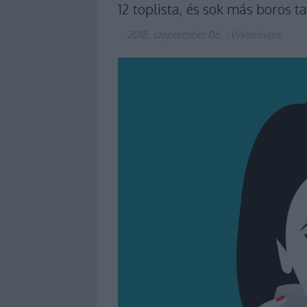
12 toplista, és sok más boros t
2018. szeptember 06.
-
Winelovers