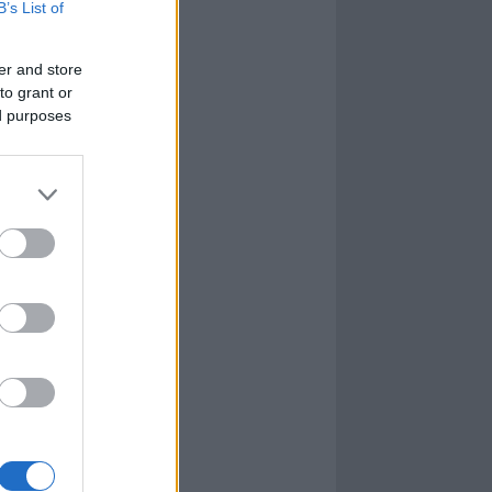
B’s List of
er and store
to grant or
ed purposes