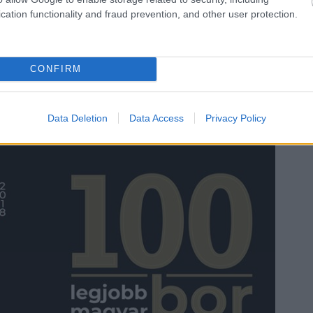
cation functionality and fraud prevention, and other user protection.
az első magyar borverseny élére állt Caroline Gilby MW
apról.
CONFIRM
me a címlap, amit majd keresnetek kell az
Data Deletion
Data Access
Privacy Policy