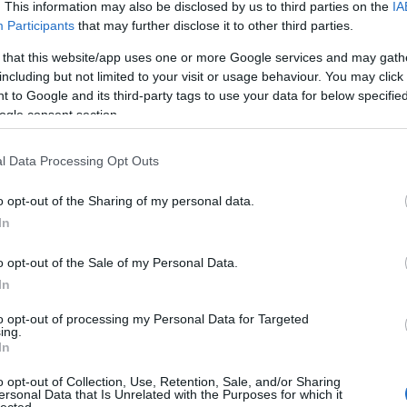
. This information may also be disclosed by us to third parties on the
IA
Participants
that may further disclose it to other third parties.
 that this website/app uses one or more Google services and may gath
including but not limited to your visit or usage behaviour. You may click 
 to Google and its third-party tags to use your data for below specifi
kozott is nekünk, sőt azt is elárulta, hogy ő milyen
ogle consent section.
it talált igazán fontosnak a pontozáskor.
l Data Processing Opt Outs
jobban értékelni a hibátlan, tökéletes egyensúlyt
o opt-out of the Sharing of my personal data.
kat; azokat, amelyeknél a borász támogatta, és nem
In
legzetességeit.
o opt-out of the Sale of my Personal Data.
In
to opt-out of processing my Personal Data for Targeted
ing.
In
o opt-out of Collection, Use, Retention, Sale, and/or Sharing
ersonal Data that Is Unrelated with the Purposes for which it
lected.