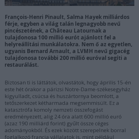
François-Henri Pinault, Salma Hayek milliárdos
férje, egyben a világ talán legnagyobb nevű
pincészetének, a Château Latournak a
tulajdonosa 100 millió eurót ajánlott fel a
helyreállítási munkálatokra. Nem ő az egyetlen,
ugyanis Bernard Arnault, a LVMH nevű gigacég
tulajdonosa további 200 millió euróval segíti a
restaurálást.
Biztosan ti is láttátok, olvastátok, hogy április 15-én
este hét órakor a párizsi Notre-Dame-székesegyház
kigyulladt, csúcsa és huszártornya beomlott, a
tetőszerkezet kétharmada megsemmisült. Ez a
katasztrófa komoly nemzeti összefogást
eredményezett, alig 24 óra alatt 600 millió euró
(azaz 190 milliárd forint) gyűlt össze céges
adományokból. És ezek között szerepelnek borral
foglalkozó francia vállalatok is, mint például