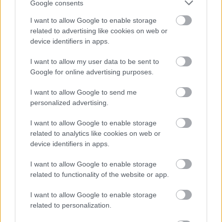
Google consents
A nemzeti tragédia okán az Arnault család
I want to allow Google to enable storage
és az LVMH Csoport megígéri, hogy
related to advertising like cookies on web or
device identifiers in apps.
támogatni fogja a #NotreDame-ot.
Összesen 200 millió eurót adományoznak a
I want to allow my user data to be sent to
rekonstrukcióra, a székesegyház
Google for online advertising purposes.
Franciaország történelmének szerves része.
I want to allow Google to send me
personalized advertising.
Persze nem csak a százmilliós adományokat
I want to allow Google to enable storage
érdemes megemlíteni, hiszen
Martin és Olivier
related to analytics like cookies on web or
Bouygues
, a Château Montrose (St Estèphe,
device identifiers in apps.
Bordeaux) és a Clos Rougeard (Saumur-Champigny,
Loire-völgy) tulajdonosai 10 millió eurót ajánlottak
I want to allow Google to enable storage
föl, a
Saury, Berthomieu és Leroi hordók
gyártói
related to functionality of the website or app.
(Groupe Charlois) pedig arra tettek ígértet, hogy a
I want to allow Google to enable storage
legjobb tölgyfáikat fogják odaadni a tetőszerkezet
related to personalization.
újjáépítésére.