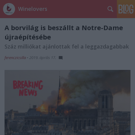
Winelovers
A borvilág is beszállt a Notre-Dame
újraépítésébe
Száz milliókat ajánlottak fel a leggazdagabbak
ferenczicsilla
•
2019. április 17.