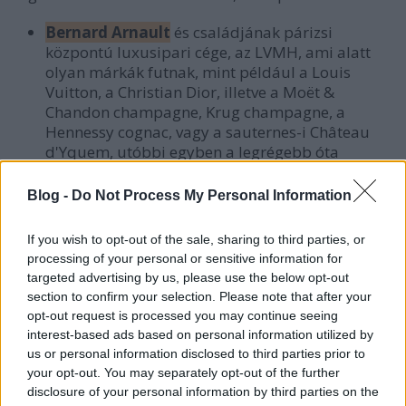
Bernard Arnault
és családjának párizsi
központú luxusipari cége, az LVMH, ami alatt
olyan márkák futnak, mint például a Louis
Vuitton, a Christian Dior, illetve a Moët &
Chandon champagne, Krug champagne, a
Hennessy cognac, vagy a sauternes-i Château
d'Yquem, utóbbi egyben a legrégebb óta
forgalmazott márkájuk
François Pinault
francia milliárdos és fia,
Blog -
Do Not Process My Personal Information
François-Henri Pinault, akiknek a tulajdonában
olyan brandek vannak, mint az Yves Saint
If you wish to opt-out of the sale, sharing to third parties, or
Laurent, a Balenciaga, a Château Latour (a világ
processing of your personal or sensitive information for
5 bordeaux-i premier cru birtokának egyike),
targeted advertising by us, please use the below opt-out
illetve a Napa-völgyi Eisele Vineyard Estate, a
section to confirm your selection. Please note that after your
burgundiai Clos de Tart és az Észak-Rhone-ban
opt-out request is processed you may continue seeing
található Château Grillet
interest-based ads based on personal information utilized by
us or personal information disclosed to third parties prior to
>>> Az öt ikonikus bordeaux-i château-ról
ITT
írtunk
your opt-out. You may separately opt-out of the further
korábban.
disclosure of your personal information by third parties on the