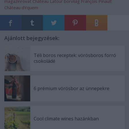
magazinrovat
Château Latour
borvilág
François Pinault
Château dYquem
Ajánlott bejegyzések:
Téli boros receptek: vörösboros forró
csokoládé
6 prémium vörösbor az ünnepekre
Cool climate wines hazánkban