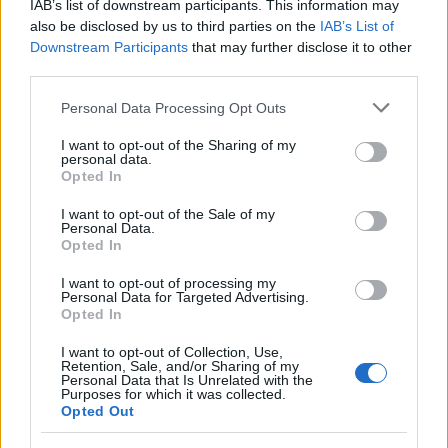
IAB’s list of downstream participants. This information may
also be disclosed by us to third parties on the
IAB’s List of
Downstream Participants
that may further disclose it to other
third parties.
Please note that this website/app uses one or more Google
Personal Data Processing Opt Outs
services and may gather and store information including but
not limited to your visit or usage behaviour. You may click to
I want to opt-out of the Sharing of my
personal data.
grant or deny consent to Google and its third-party tags to
Opted In
use your data for below specified purposes in below Google
consent section.
I want to opt-out of the Sale of my
Personal Data.
Opted In
I want to opt-out of processing my
Personal Data for Targeted Advertising.
Opted In
Pinault és Hayek.
Fotó forrása
I want to opt-out of Collection, Use,
Retention, Sale, and/or Sharing of my
Az Arnault család egyébként
Instagramon
jelentette
Personal Data that Is Unrelated with the
be a segítséget:
Purposes for which it was collected.
Opted Out