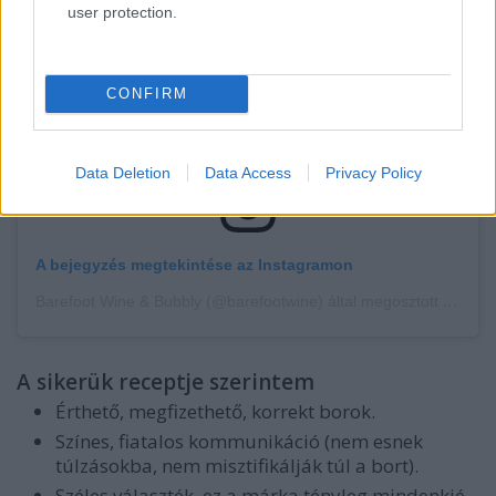
user protection.
CONFIRM
Data Deletion
Data Access
Privacy Policy
A bejegyzés megtekintése az Instagramon
Barefoot Wine & Bubbly (@barefootwine) által megosztott bejegyzés
A sikerük receptje szerintem
Érthető, megfizethető, korrekt borok.
Színes, fiatalos kommunikáció (nem esnek
túlzásokba, nem misztifikálják túl a bort).
Széles választék, ez a márka tényleg mindenkié.