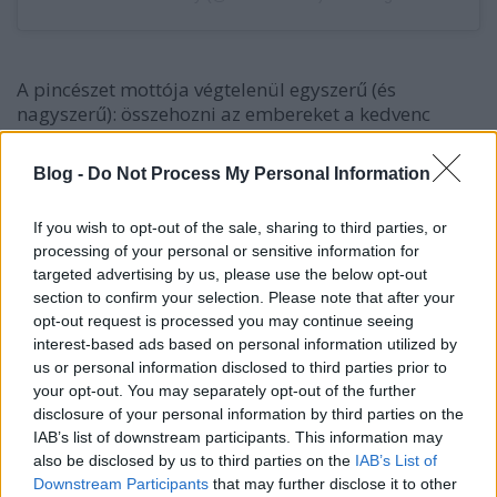
A pincészet mottója végtelenül egyszerű (és
nagyszerű): összehozni az embereket a kedvenc
borukkal, és új barátokat szerezni a folyamatosan
megújuló borcsaládnak. A borok ezért mókásak (van
Blog -
Do Not Process My Personal Information
például sangria fröccs), ízletesek és elérhető
árúak. Az egészségtudatosabb fiataloknál
If you wish to opt-out of the sale, sharing to third parties, or
alacsonyabb alkoholtartalmú, illetve negyedüveges
processing of your personal or sensitive information for
kiszerelésű termékeikkel próbálnak pozíciót nyerni
targeted advertising by us, please use the below opt-out
(mindkét vonal bombaüzlet).
section to confirm your selection. Please note that after your
opt-out request is processed you may continue seeing
Mivel kis túlzással a világon fellelhető összes fajtát
interest-based ads based on personal information utilized by
termesztik az általuk használt kb. 3500 hektáron
us or personal information disclosed to third parties prior to
(ami nagyobb, mint pl. a Balatonboglári borvidék),
your opt-out. You may separately opt-out of the further
ezért tényleg mindenki megtalálja a kedvére valót a
disclosure of your personal information by third parties on the
végtelennek tűnő kínálatban. És mindez egyáltalán
IAB’s list of downstream participants. This information may
nem is bonyolult, a honlapjuk "borkeresőjében"
also be disclosed by us to third parties on the
IAB’s List of
például ez az első szűrő:
Downstream Participants
that may further disclose it to other