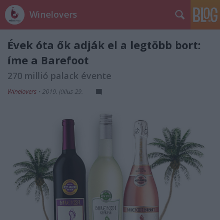
Winelovers
Évek óta ők adják el a legtöbb bort:
íme a Barefoot
270 millió palack évente
Winelovers
•
2019. július 29.