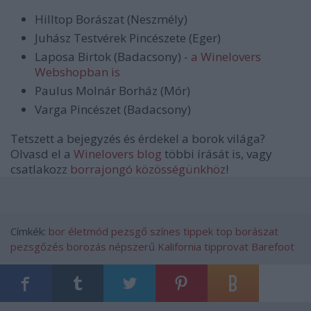
Hilltop Borászat (Neszmély)
Juhász Testvérek Pincészete (Eger)
Laposa Birtok (Badacsony) -
a Winelovers
Webshopban is
Paulus Molnár Borház (Mór)
Varga Pincészet (Badacsony)
Tetszett a bejegyzés és érdekel a borok világa?
Olvasd el a
Winelovers blog
többi írását is, vagy
csatlakozz
borrajongó közösségünkhöz
!
Címkék:
bor
életmód
pezsgő
színes
tippek
top
borászat
pezsgőzés
borozás
népszerű
Kalifornia
tipprovat
Barefoot