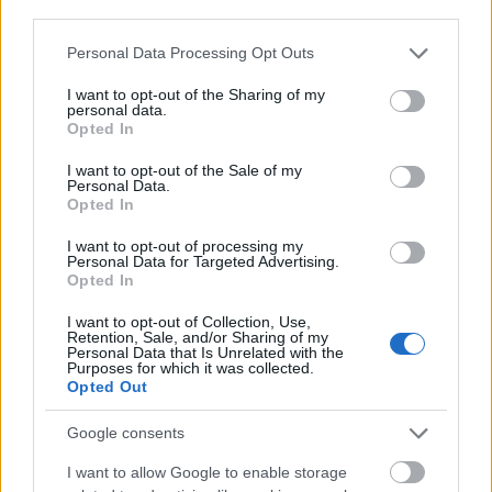
third parties.
Please note that this website/app uses one or more Google
Personal Data Processing Opt Outs
services and may gather and store information including but
not limited to your visit or usage behaviour. You may click to
I want to opt-out of the Sharing of my
personal data.
grant or deny consent to Google and its third-party tags to
Opted In
use your data for below specified purposes in below Google
consent section.
I want to opt-out of the Sale of my
Personal Data.
Opted In
Vagyis ahelyett, hogy el kellene kezdenünk azon
I want to opt-out of processing my
gondolkozni, hogy mi is az a Bikavér Superior, vagy
Personal Data for Targeted Advertising.
Opted In
hogy miben más a 2015-ös cabernet sauvignon a
2016-oshoz képest (és hogy vajon ízleni fog-e), egész
I want to opt-out of Collection, Use,
egyszerűen választhatunk először stílus (vörösbor,
Retention, Sale, and/or Sharing of my
Personal Data that Is Unrelated with the
fehérbor, rozé, habzó, dobozos) majd ízvilág alapján
Purposes for which it was collected.
(citrusos, barackos, meggyes, vaníliás, lágy,
Opted Out
ropogós).
Google consents
>>> Arról, hogy mit is jelent a bor stílusa,
ITT
írtunk
I want to allow Google to enable storage
korábban.