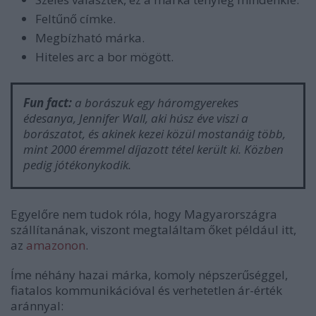
Feltűnő címke.
Megbízható márka.
Hiteles arc a bor mögött.
Fun fact:
a borászuk egy háromgyerekes
édesanya, Jennifer Wall, aki húsz éve viszi a
borászatot, és akinek kezei közül mostanáig több,
mint 2000 éremmel díjazott tétel került ki. Közben
pedig jótékonykodik.
Egyelőre nem tudok róla, hogy Magyarországra
szállítanának, viszont megtaláltam őket például itt,
az
amazonon
.
Íme néhány hazai márka, komoly népszerűséggel,
fiatalos kommunikációval és verhetetlen ár-érték
aránnyal: