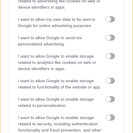
related to advertising like cookies on web or
device identifiers in apps.
A Barefoot sztori
A történetük 1965-ben kezdődött, amikor a
I want to allow my user data to be sent to
kaliforniai borász, David Bynum a saját garázsában
Google for online advertising purposes.
elkészítette az első bort, ez volt a Barefoot Bynum
I want to allow Google to send me
Burgundy. A név egyébként (Barefoot = mezítláb)
personalized advertising.
arra a szabadszelleműségre és lazaságra utal, amit
akkor érezhettek az emberek, amikor még mezítláb
I want to allow Google to enable storage
taposták a szőlőt (pont nemrég írtunk arról a román
related to analytics like cookies on web or
borászról, aki büszkén mutogatja az állami tévében
device identifiers in apps.
az orvosi leleteket, miszerint az ő szőlőjét taposó
lányok szűzek). A következő fontos állomás 1986-ban
I want to allow Google to enable storage
volt, amikor Michael Houlihan és Bonnie Harvey
related to functionality of the website or app.
átvették az irányítást és megalkották az ikonikus
mezítlábas logót. Az utolsó mérföldkő pedig 2005-
I want to allow Google to enable storage
ben jött, a Barefoot ekkor került E&J Gallo borászat
related to personalization.
tulajdonába.
I want to allow Google to enable storage
related to security, including authentication
functionality and fraud prevention, and other