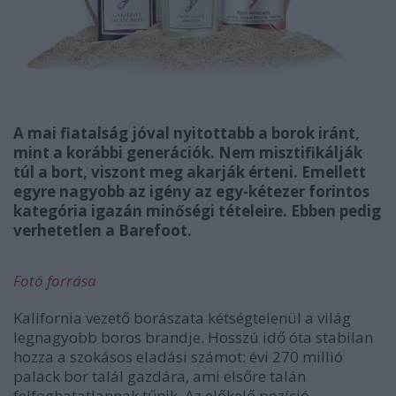
A mai fiatalság jóval nyitottabb a borok iránt,
mint a korábbi generációk. Nem misztifikálják
túl a bort, viszont meg akarják érteni. Emellett
egyre nagyobb az igény az egy-kétezer forintos
kategória igazán minőségi tételeire. Ebben pedig
verhetetlen a Barefoot.
Fotó forrása
Kalifornia vezető borászata kétségtelenül a világ
legnagyobb boros brandje. Hosszú idő óta stabilan
hozza a szokásos eladási számot: évi 270 millió
palack bor talál gazdára, ami elsőre talán
felfoghatatlannak tűnik. Az előkelő pozíció