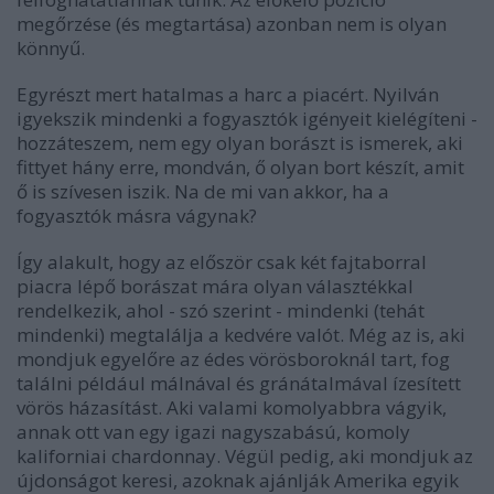
megőrzése (és megtartása) azonban nem is olyan
könnyű.
Egyrészt mert hatalmas a harc a piacért. Nyilván
igyekszik mindenki a fogyasztók igényeit kielégíteni -
hozzáteszem, nem egy olyan borászt is ismerek, aki
fittyet hány erre, mondván, ő olyan bort készít, amit
ő is szívesen iszik. Na de mi van akkor, ha a
fogyasztók másra vágynak?
Így alakult, hogy az először csak két fajtaborral
piacra lépő borászat mára olyan választékkal
rendelkezik, ahol - szó szerint - mindenki (tehát
mindenki) megtalálja a kedvére valót. Még az is, aki
mondjuk egyelőre az édes vörösboroknál tart, fog
találni például málnával és gránátalmával ízesített
vörös házasítást. Aki valami komolyabbra vágyik,
annak ott van egy igazi nagyszabású, komoly
kaliforniai chardonnay. Végül pedig, aki mondjuk az
újdonságot keresi, azoknak ajánlják Amerika egyik