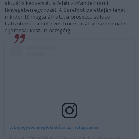
aktuális kedvencét, a fehér zinfandelt (ami
lényegében egy rozé). A Barefoot palettáján tehát
minden IS megtalálható, a prosecco stílusú
habzóbortól a dobozos fröccsön át a tradicionális
eljárással készült pezsgőig.
A bejegyzés megtekintése az Instagramon
Barefoot Wine & Bubbly (@barefootwine) által megosztott bejegyzés