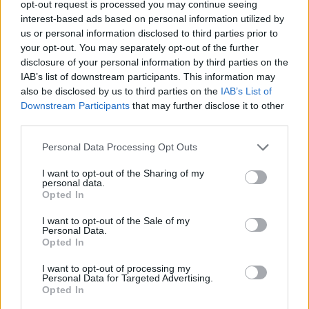
opt-out request is processed you may continue seeing
Jellemző aromák: citrusok, egres, bodza,
interest-based ads based on personal information utilized by
passiógyümölcs, vegetális jegyek
us or personal information disclosed to third parties prior to
your opt-out. You may separately opt-out of the further
Rajnai rizling
disclosure of your personal information by third parties on the
Jellemző aromák: zöld gyümölcsök, citrusok, florális
IAB’s list of downstream participants. This information may
jegyek, benzines karakter
also be disclosed by us to third parties on the
IAB’s List of
Downstream Participants
that may further disclose it to other
Szürkebarát
third parties.
Jellemző aromák: lágy ásványosság, gyógyfüvek,
édesgyökér, macskagyökér, citrusok
Please note that this website/app uses one or more Google
Personal Data Processing Opt Outs
services and may gather and store information including but
not limited to your visit or usage behaviour. You may click to
I want to opt-out of the Sharing of my
Tramini
personal data.
grant or deny consent to Google and its third-party tags to
Jellemző aromák: rózsa, licsi, citrusok, enyhe
Opted In
use your data for below specified purposes in below Google
parfümösség, tearózsa
consent section.
I want to opt-out of the Sale of my
Personal Data.
Muskotályok (sárgamuskotály, ottonel
Opted In
muskotály)
Jellemző aromák: parfümös jegyek, méz, rózsa,
I want to opt-out of processing my
Personal Data for Targeted Advertising.
kajszibarack, őszibarack
Opted In