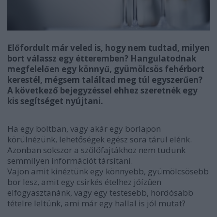
Előfordult már veled is, hogy nem tudtad, milyen
bort válassz egy étteremben? Hangulatodnak
megfelelően egy könnyű, gyümölcsös fehérbort
kerestél, mégsem találtad meg túl egyszerűen?
A következő bejegyzéssel ehhez szeretnék egy
kis segítséget nyújtani.
Ha egy boltban, vagy akár egy borlapon
körülnézünk, lehetőségek egész sora tárul elénk.
Azonban sokszor a szőlőfajtákhoz nem tudunk
semmilyen információt társítani.
Vajon amit kinéztünk egy könnyebb, gyümölcsösebb
bor lesz, amit egy csirkés ételhez jóízűen
elfogyasztanánk, vagy egy testesebb, hordósabb
tételre leltünk, ami már egy hallal is jól mutat?