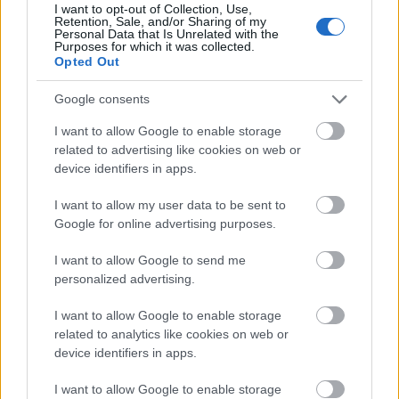
Irsai olivér
I want to opt-out of Collection, Use,
Jellemző aromák: muskotályos jegyek, szőlőaroma,
Retention, Sale, and/or Sharing of my
Personal Data that Is Unrelated with the
körte, friss citrusok
Purposes for which it was collected.
Opted Out
Cserszegi fűszeres
Jellemző aromák: muskotályos jegyek, bodza,
Google consents
fűszeresség, keleti fűszerek, citrusok.
I want to allow Google to enable storage
related to advertising like cookies on web or
Testes, fahordós érlelésű fehérborok
device identifiers in apps.
Chardonnay:
I want to allow my user data to be sent to
Jellemző aromák: vanília, kókusz, toast, ananász,
Google for online advertising purposes.
édes citrusok, sárgadinnye, zöldalma, finom
fűszeresség
I want to allow Google to send me
personalized advertising.
Olaszrizling:
Jellemző aromák: ásványosság, keserűmandula,
I want to allow Google to enable storage
méz, fehérvirágok, zöldfűszerek, őszibarack,
related to analytics like cookies on web or
petrolosság.
device identifiers in apps.
Furmint
I want to allow Google to enable storage