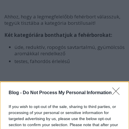
Ahhoz, hogy a legmegfelelőbb fehérbort válasszuk,
tegyük tisztába a kategória borstílusait!
Két kategóriára bonthatjuk a fehérborokat:
üde, reduktív, ropogós savtartalmú, gyümölcsös
aromákkal rendelkező
testes, fahordós érlelésű
Összeszedtem néhány jellemző szőlőfajtát, ami
itthon is megtalálható. Nézzük is meg, ezek
Blog -
Do Not Process My Personal Information
általában melyik kategóriákba sorolhatók.
If you wish to opt-out of the sale, sharing to third parties, or
processing of your personal or sensitive information for
Üde, könnyű, savhangsúlyos fehérborok
targeted advertising by us, please use the below opt-out
section to confirm your selection. Please note that after your
Sauvignon blanc