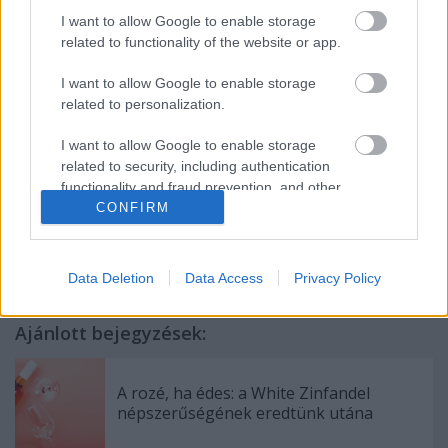
I want to allow Google to enable storage
További részletekért
kattints ide
!
related to functionality of the website or app.
I want to allow Google to enable storage
Tetszett a bejegyzés és érdekel a borok világa?
related to personalization.
Olvasd el a
Winelovers blog
többi írását is, vagy
csatlakozz
borrajongó közösségünkhöz
!
I want to allow Google to enable storage
related to security, including authentication
functionality and fraud prevention, and other
user protection.
CONFIRM
Címkék:
program
bor
borkóstolás
magazinrovat
Data Deletion
Data Access
Privacy Policy
Ajánlott bejegyzések:
A rozé, ha édes: a White Zinfandel
népszerűségének eredtünk utána