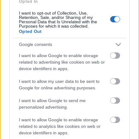
Opted In
Ráadásként a vasárnapi ebéd helyett választhatjuk a
Karinthy család legkedveltebb ételei
által ihletett
I want to opt-out of Collection, Use,
Retention, Sale, and/or Sharing of my
„Így esztek ti”
elnevezésű
Sunday Brunchot.
Personal Data that Is Unrelated with the
Purposes for which it was collected.
Opted Out
Google consents
I want to allow Google to enable storage
related to advertising like cookies on web or
device identifiers in apps.
I want to allow my user data to be sent to
Google for online advertising purposes.
I want to allow Google to send me
Remélem, kedvet kaptatok, és találkozunk
personalized advertising.
november 7-10. között a Márton-napi
I want to allow Google to enable storage
borfesztiválon!
related to analytics like cookies on web or
device identifiers in apps.