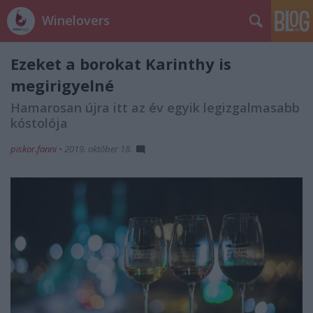
Winelovers
Ezeket a borokat Karinthy is
megirigyelné
Hamarosan újra itt az év egyik legizgalmasabb
kóstolója
piskor.fanni
•
2019. október 18.