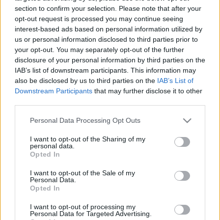
gasztrokiállítói pedig exkluzív ételeket biztosítanak
section to confirm your selection. Please note that after your
számunkra. A hangulatért a
Lóci játszik
és a
The
opt-out request is processed you may continue seeing
Biebers
lesz a felelős.
interest-based ads based on personal information utilized by
us or personal information disclosed to third parties prior to
A sörkedvelőknek
sem kell otthon maradniuk,
your opt-out. You may separately opt-out of the further
hiszen a nulladik nap az
„Így söröztök ti”
disclosure of your personal information by third parties on the
butiksörfesztivállal indul, ahol az ország legjobb
IAB’s list of downstream participants. This information may
sörfőzdéivel alapozhatunk a borfesztiválra.
also be disclosed by us to third parties on the
IAB’s List of
Downstream Participants
that may further disclose it to other
A pezsgők szerelmeseit
Varró-Turóczi Anett
third parties.
pezsgőszakértő
és a
St. Andrea étterem
Please note that this website/app uses one or more Google
Personal Data Processing Opt Outs
séfjeként
ismert
Barna Ádám
várja az
„Így
services and may gather and store information including but
pezsgőztök ti”
programon, ahol 6 fogásos fine
not limited to your visit or usage behaviour. You may click to
I want to opt-out of the Sharing of my
dining vacsora mellé prémium kategóriás pezsgőket
personal data.
grant or deny consent to Google and its third-party tags to
kóstolhatunk.
Opted In
use your data for below specified purposes in below Google
consent section.
I want to opt-out of the Sale of my
Nyáry Krisztián író
és a
Gellért Söröző séfje, Vona
Personal Data.
Róbert
az
„Így főztök ti”
házigazdájaként
Opted In
leleményes fogásokkal és borokkal fogadja a
borfesztiválra érkezőket.
I want to opt-out of processing my
Personal Data for Targeted Advertising.