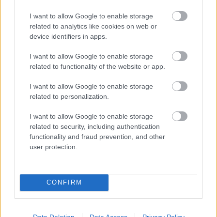
parafadugó akkor képes ténylegesen zárni egy
üveget, ha a mérete legalább akkora marad, mint a
I want to allow Google to enable storage
lezárás pillanatában. A kiszáradt dugó mérete
related to analytics like cookies on web or
device identifiers in apps.
csökken, megtöpped, ami miatt a borosüvegbe több
oxigén hatolhat, és nem kívánt vegyi oxidációhoz
I want to allow Google to enable storage
vezet, amivel rontja a bor minőségét.
related to functionality of the website or app.
4. Mozgás
I want to allow Google to enable storage
related to personalization.
A hosszabb ideig tárolt üveg támaszkodó oldalán az
évek során kicsapódó savak, színanyagok is
I want to allow Google to enable storage
összegyűlnek. Ezeket nem szabad felkavarni.
related to security, including authentication
functionality and fraud prevention, and other
Ezért a több éven oldalán tárolt üveget nagyon
user protection.
óvatosan vegyük le a polcról, és hagyjuk továbbra is
az oldalán, enyhén a talpa felé fordítva, hogy a
kicsapódott üledék minél kisebb helyen
koncentrálódjon és mindenképpen folytassuk a bor
CONFIRM
dekántálásával.
Data Deletion
Data Access
Privacy Policy