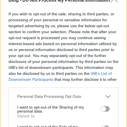
Blog -
Do Not Process My Personal Information
a
fehér, és rozéborok
10-12°C-on (ezeket is
tárolhatod a hűtőben a felbontás reggelétől
If you wish to opt-out of the sale, sharing to third parties, or
kezdve, de legalább egy fél órával a felbontás
processing of your personal or sensitive information for
előtt vedd ki és hagyd szobahőmérsékleten)
targeted advertising by us, please use the below opt-out
a
vörösborok
pedig 16-18°C-on élvezhetők
section to confirm your selection. Please note that after your
legjobban. A vörösborokat érdemes a
opt-out request is processed you may continue seeing
fogyasztás előtt hűteni egy fél óráig, vagy hideg
interest-based ads based on personal information utilized by
vizes vázába, tálba tenni, illetve zselés
us or personal information disclosed to third parties prior to
hűtőkabátot adni rájuk, amíg el nem érik a
your opt-out. You may separately opt-out of the further
kívánt hőmérsékletet (amit borhőmérővel
disclosure of your personal information by third parties on the
ellenőrizhetsz a legkönnyebben). Ha van
IAB’s list of downstream participants. This information may
borhűtőd, akkor ott.
also be disclosed by us to third parties on the
IAB’s List of
Downstream Participants
that may further disclose it to other
third parties.
Egyik borba se tegyél jégkockát. Azzal
Please note that this website/app uses one or more Google
Personal Data Processing Opt Outs
követlenül a folyadék állagát és összetételét
services and may gather and store information including but
hígítod.
not limited to your visit or usage behaviour. You may click to
I want to opt-out of the Sharing of my
personal data.
grant or deny consent to Google and its third-party tags to
Opted In
use your data for below specified purposes in below Google
2. Fény
consent section.
I want to opt-out of the Sale of my