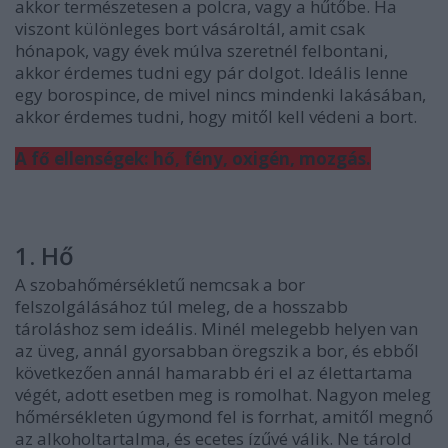
akkor természetesen a polcra, vagy a hűtőbe. Ha
viszont különleges bort vásároltál, amit csak
hónapok, vagy évek múlva szeretnél felbontani,
akkor érdemes tudni egy pár dolgot. Ideális lenne
egy borospince, de mivel nincs mindenki lakásában,
akkor érdemes tudni, hogy mitől kell védeni a bort.
A fő ellenségek: hő, fény, oxigén, mozgás.
1. Hő
A szobahőmérsékletű nemcsak a bor
felszolgálásához túl meleg, de a hosszabb
tároláshoz sem ideális. Minél melegebb helyen van
az üveg, annál gyorsabban öregszik a bor, és ebből
következően annál hamarabb éri el az élettartama
végét, adott esetben meg is romolhat. Nagyon meleg
hőmérsékleten úgymond fel is forrhat, amitől megnő
az alkoholtartalma, és ecetes ízűvé válik. Ne tárold