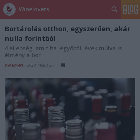
Winelovers
Bortárolás otthon, egyszerűen, akár
nulla forintból
4 ellenség, amit ha legyőzöl, évek múlva is
élmény a bor
Winelovers
•
2020. május 27.