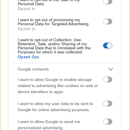
Personal Data.
Az erős napfény áthatol még a legsötétebb
Opted In
borosüvegen is, és a bor fenoltartalmával lép vegyi
reakcióba, ami a bor ízét befolyásolja. Nagybetűs
I want to opt-out of processing my
Personal Data for Targeted Advertising.
NEM a teraszon hagyott bor.
Opted In
I want to opt-out of Collection, Use,
3. Oxigén
Retention, Sale, and/or Sharing of my
Personal Data that Is Unrelated with the
Oxigénnel, vagy éppen az oxigén megvonásával a
Purposes for which it was collected.
borász sok mindent elérhet a borban. A szüretelés
Opted Out
pillanatától kezdve fontos, hogy a szőlő mennyi
Google consents
oxigénnel érintkezik. Sok helyen a leszüretelt
gyümölcsre szárazjeget tesznek, hogy még csak
I want to allow Google to enable storage
véletlenül se érintkezzen nem kívánt oxigénnel. Ha
related to advertising like cookies on web or
egy ilyen gondos kezelésbe pont a palack
device identifiers in apps.
tárolásával rondítunk bele, akkor feleslegesen vettük
meg a bort.
I want to allow my user data to be sent to
Google for online advertising purposes.
A palack a parafadugón keresztül érintkezik
oxigénnel, úgynevezett
mikrooxidációs
folyamat
I want to allow Google to send me
során, ami a bor palackban érlelésének az alapja. A
personalized advertising.