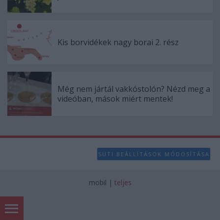
Kis borvidékek nagy borai 2. rész
Még nem jártál vakkóstolón? Nézd meg a
videóban, mások miért mentek!
SÜTI BEÁLLÍTÁSOK MÓDOSÍTÁSA
mobil
|
teljes