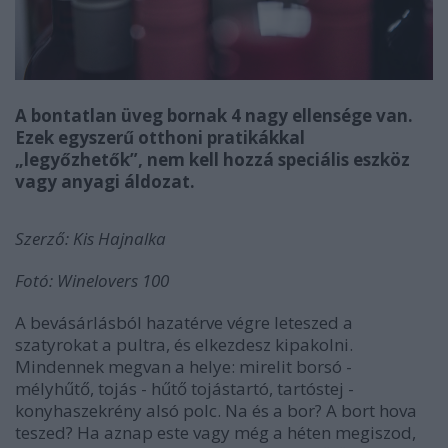
A bontatlan üveg bornak 4 nagy ellensége van.
Ezek egyszerű otthoni pratikákkal
„legyőzhetők”, nem kell hozzá speciális eszköz
vagy anyagi áldozat.
Szerző: Kis Hajnalka
Fotó: Winelovers 100
A bevásárlásból hazatérve végre leteszed a
szatyrokat a pultra, és elkezdesz kipakolni.
Mindennek megvan a helye: mirelit borsó -
mélyhűtő, tojás - hűtő tojástartó, tartóstej -
konyhaszekrény alsó polc. Na és a bor? A bort hova
teszed? Ha aznap este vagy még a héten megiszod,