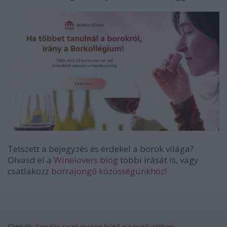
Tetszett a bejegyzés és érdekel a borok világa?
Olvasd el a
Winelovers blog
többi írását is, vagy
csatlakozz
borrajongó közösségünkhöz
!
Címkék:
tanulás
rozé
meleg
hűtő
pezsgő
otthon