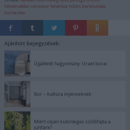
hőmérséklet
vörösbor
fehérbor
hűtés
borkóstolás
bortárolás
Ajánlott bejegyzések:
Újjáéledt hagyomány: Izrael borai
Bor – kultúra ínyenceknek
Miért olyan különleges szőlőfajta a
juhfark?