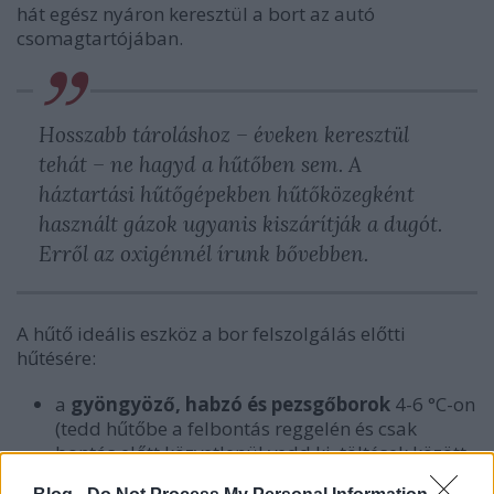
hát egész nyáron keresztül a bort az autó
csomagtartójában.
Hosszabb tároláshoz – éveken keresztül
tehát – ne hagyd a hűtőben sem. A
háztartási hűtőgépekben hűtőközegként
használt gázok ugyanis kiszárítják a dugót.
Erről az oxigénnél írunk bővebben.
A hűtő ideális eszköz a bor felszolgálás előtti
hűtésére:
a
gyöngyöző, habzó és pezsgőborok
4-6 °C-on
(tedd hűtőbe a felbontás reggelén és csak
bontás előtt közvetlenül vedd ki, töltések között
tárold jéggel teli tálban, vázában)