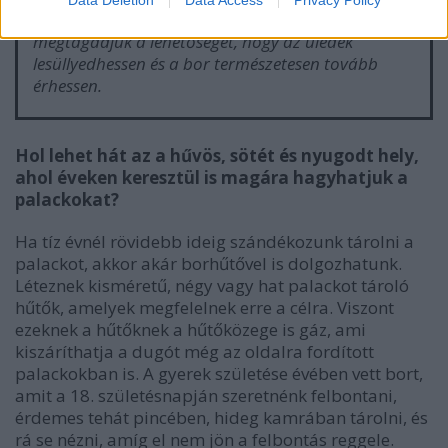
A folyamatosan mozgatott borosüvegtől
megtagadjuk a lehetőséget, hogy az üledék
lesüllyedhessen és a bor természetesen tovább
érhessen.
Hol lehet hát az a hűvös, sötét és nyugodt hely,
ahol éveken keresztül is magára hagyhatjuk a
palackokat?
Ha tíz évnél rövidebb ideig szándékozunk tárolni a
palackot, akkor akár borhűtővel is dolgozhatunk.
Léteznek kisméretű, négy vagy hat palackot tároló
hűtők, amelyek megfelelnek erre a célra. Viszont
ezeknek a hűtőknek a hűtőközege is gáz, ami
kiszáríthatja a dugót még az oldalra fordított
palackokban is. A gyerek születése évében vett bort,
amit a 18. születésnapján szeretnénk felbontani,
érdemes tehát pincében, hideg kamrában tárolni, és
rá se nézni, amíg el nem jön a felbontás reggele.