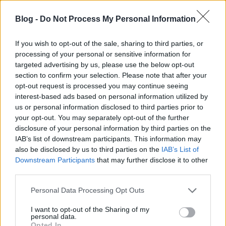
mígnem a Kr.e. 1. században Európában
fokozatosan fel nem váltotta őket a fahordók
Blog -
Do Not Process My Personal Information
használata. Grúziában a 20. század elejéig volt
használatban, majd a szovjet uralom alatt
If you wish to opt-out of the sale, sharing to third parties, or
háttérbe szorult. Az utóbbi néhány évtizedben
processing of your personal or sensitive information for
azonban újra elkezdték felfedezni és alkalmazni a
targeted advertising by us, please use the below opt-out
borászatban.
section to confirm your selection. Please note that after your
opt-out request is processed you may continue seeing
interest-based ads based on personal information utilized by
us or personal information disclosed to third parties prior to
A narancsbor készítésének egyik legfontosabb
your opt-out. You may separately opt-out of the further
pillére, hogy a musthoz minden esetben hozzáadják
disclosure of your personal information by third parties on the
a szilárd kocsány-, héj- és magrészeket (törköly) is,
IAB’s list of downstream participants. This information may
majd az aktív erjedés után lefedik őket fával vagy
also be disclosed by us to third parties on the
IAB’s List of
agyagpalával, így ezek együtt erjednek.
Downstream Participants
that may further disclose it to other
Területenként változó, hogy a szilárd részek meddig
third parties.
áznak a mustban: Nyugat-Grúziában ez kb. 1 hónap,
míg Kelet-Grúziában 5-6 hónap is lehet. Naponta
Please note that this website/app uses one or more Google
Personal Data Processing Opt Outs
több alkalommal keverik a mustot (csömöszölés),
services and may gather and store information including but
hogy a törkölyből minél több íz-, ill. szín- és
not limited to your visit or usage behaviour. You may click to
I want to opt-out of the Sharing of my
personal data.
cserzőanyag oldódjon ki.
grant or deny consent to Google and its third-party tags to
Opted In