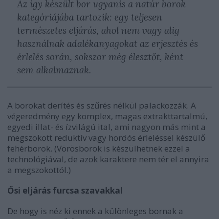
Az így készült bor ugyanis a natúr borok
kategóriájába tartozik: egy teljesen
természetes eljárás, ahol nem vagy alig
használnak adalékanyagokat az erjesztés és
érlelés során, sokszor még élesztőt, ként
sem alkalmaznak.
A borokat derítés és szűrés nélkül palackozzák. A
végeredmény egy komplex, magas extrakttartalmú,
egyedi illat- és ízvilágú ital, ami nagyon más mint a
megszokott reduktív vagy hordós érleléssel készülő
fehérborok. (Vörösborok is készülhetnek ezzel a
technológiával, de azok karaktere nem tér el annyira
a megszokottól.)
Ősi eljárás furcsa szavakkal
De hogy is néz ki ennek a különleges bornak a