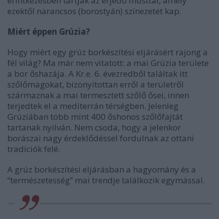
érintkezésben tartják az erjedő musttal, amely
ezektől narancsos (borostyán) színezetet kap.
Miért éppen Grúzia?
Hogy miért egy grúz borkészítési eljárásért rajong a
fél világ? Ma már nem vitatott: a mai Grúzia területe
a bor őshazája. A Kr.e. 6. évezredből találtak itt
szőlőmagokat, bizonyítottan erről a területről
származnak a mai termesztett szőlő ősei, innen
terjedtek el a mediterrán térségben. Jelenleg
Grúziában több mint 400 őshonos szőlőfajtát
tartanak nyilván. Nem csoda, hogy a jelenkor
borászai nagy érdeklődéssel fordulnak az ottani
tradíciók felé.
A grúz borkészítési eljárásban a hagyomány és a
“természetesség” mai trendje találkozik egymással.