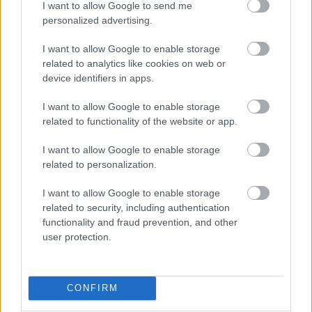
I want to allow Google to send me
antioxidáns-tartalma növeli a bor eltarthatóságát,
personalized advertising.
ezzel együtt csökken a stabilitáshoz szükséges kén
hozzáadása. (Előfordulnak teljesen kénmentes
I want to allow Google to enable storage
narancsborok is.) A törköllyel való erjedés után a
related to analytics like cookies on web or
bort egy másik kvevribe átfejtik, ez nagy munkát
device identifiers in apps.
igénylő folyamat, mert egy hosszú nyelű
merőkanállal dolgoznak. Ezután a bor akár évekig is
I want to allow Google to enable storage
érlelődhet a lezárt agyagedényben.
related to functionality of the website or app.
I want to allow Google to enable storage
Jó, ha tudod
related to personalization.
A szőlőlé héjon erjesztése nemcsak tradicionális
I want to allow Google to enable storage
módon, agyagedényben történhet, hanem az erre
related to security, including authentication
a célra kialakított amfóra alakú saválló
functionality and fraud prevention, and other
acéltartályban is.
user protection.
Kóstolásra felkészülni!
CONFIRM