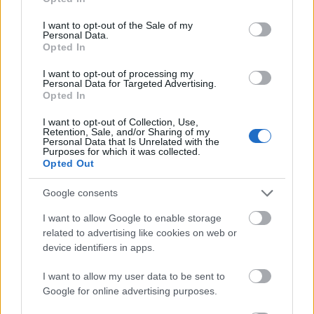
use your data for below specified purposes in below Google
consent section.
I want to opt-out of the Sale of my
Personal Data.
Opted In
I want to opt-out of processing my
Personal Data for Targeted Advertising.
Opted In
I want to opt-out of Collection, Use,
Retention, Sale, and/or Sharing of my
Personal Data that Is Unrelated with the
Purposes for which it was collected.
Opted Out
Google consents
I want to allow Google to enable storage
related to advertising like cookies on web or
device identifiers in apps.
Az erőteljes mély tónusú színt a szőlőhéjban levő
vegyületek, ill. a szőlőmag lignin tartalma adja. A
I want to allow my user data to be sent to
kioldódás során tanninok és fenolok is nagy
Google for online advertising purposes.
mennyiségben kerülnek a borba. Az utóbbiak magas