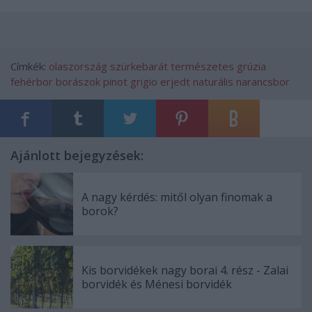
Címkék:
olaszország
szürkebarát
természetes
grúzia
fehérbor
borászok
pinot grigio
erjedt
naturális
narancsbor
Ajánlott bejegyzések:
A nagy kérdés: mitől olyan finomak a
borok?
Kis borvidékek nagy borai 4. rész - Zalai
borvidék és Ménesi borvidék