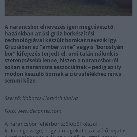
A narancsbor elnevezés igen megtévesztő:
hazánkban az ősi grúz borkészítési
technológiával készült borokat nevezik így.
Grúziában az “amber wine” vagyis “borostyán
bor” kifejezés terjedt el, ami talán nálunk is
szerencsésebb lenne, hiszen a narancsborról
sokan a narancsra asszociálnak – pedig az ily
módon készülő bornak a citrusfélékhez nincs
semmi köze.
Szerző: Kabarcz-Horváth Ibolya
Fotó: www.decanter.com
A narancsbor fehérbor szőlőből készül,
különlegessége, hogy a magokat és a szőlő héját is