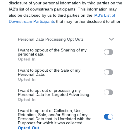
Tölgyfás érlelésből származó:
cédrus, kakaó,
disclosure of your personal information by third parties on the
IAB’s list of downstream participants. This information may
szivar, dohány, vanília, füst
also be disclosed by us to third parties on the
IAB’s List of
Downstream Participants
that may further disclose it to other
Zöldnövényes:
menta, babérlevél
third parties.
Fűszeres:
fahéj, szegfűszeg, édesgyökér, kávé
Please note that this website/app uses one or more Google
Personal Data Processing Opt Outs
services and may gather and store information including but
Ritkábban:
kandírozott gyümölcs, gyümölcstorta,
not limited to your visit or usage behaviour. You may click to
I want to opt-out of the Sharing of my
szantálfa, szarvasgomba, dohány
personal data.
grant or deny consent to Google and its third-party tags to
Opted In
use your data for below specified purposes in below Google
consent section.
I want to opt-out of the Sale of my
Personal Data.
Opted In
A legjobb merlot lelőhelyek
I want to opt-out of processing my
Personal Data for Targeted Advertising.
Opted In
⦁ A franciaországi Bordeaux régió, ahol a
legtöbb borházasításban jelentős összetevőként
I want to opt-out of Collection, Use,
használják, a folyó jobb partjának boraiban pedig
Retention, Sale, and/or Sharing of my
Personal Data that Is Unrelated with the
ez a meghatározó fajta
Purposes for which it was collected.
Opted Out