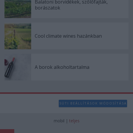
Balatoni borvidékek, szőlőfajták,
borászatok
Cool climate wines hazánkban
A borok alkoholtartalma
SÜTI BEÁLLÍTÁSOK MÓDOSÍTÁSA
mobil
|
teljes