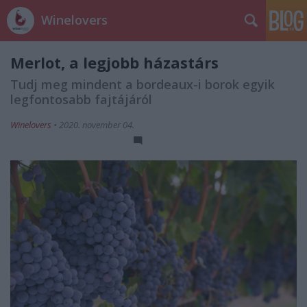
Winelovers
Merlot, a legjobb házastárs
Tudj meg mindent a bordeaux-i borok egyik
legfontosabb fajtájáról
Winelovers
•
2020. november 04.