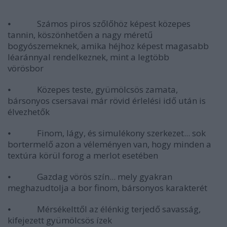
⦁ Számos piros szőlőhöz képest közepes
tannin, köszönhetően a nagy méretű
bogyószemeknek, amika héjhoz képest magasabb
léaránnyal rendelkeznek, mint a legtöbb
vörösbor
⦁ Közepes teste, gyümölcsös zamata,
bársonyos csersavai már rövid érlelési idő után is
élvezhetők
⦁ Finom, lágy, és simulékony szerkezet... sok
bortermelő azon a véleményen van, hogy minden a
textúra körül forog a merlot esetében
⦁ Gazdag vörös szín... mely gyakran
meghazudtolja a bor finom, bársonyos karakterét
⦁ Mérsékelttől az élénkig terjedő savasság,
kifejezett gyümölcsös ízek