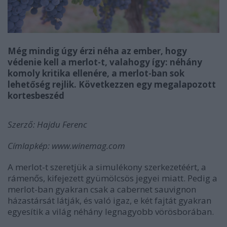
Még mindig úgy érzi néha az ember, hogy
védenie kell a merlot-t, valahogy így: néhány
komoly kritika ellenére, a merlot-ban sok
lehetőség rejlik. Következzen egy megalapozott
kortesbeszéd
Szerző: Hajdu Ferenc
Címlapkép: www.winemag.com
A merlot-t szeretjük a simulékony szerkezetéért, a
rámenős, kifejezett gyümölcsös jegyei miatt. Pedig a
merlot-ban gyakran csak a cabernet sauvignon
házastársát látják, és való igaz, e két fajtát gyakran
egyesítik a világ néhány legnagyobb vörösborában.