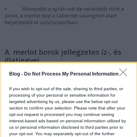
⦁ Könnyebb a syrah-nál de nehezebb mint a
pinot, a merlot épp a cabernet sauvignon alatt
helyezkedik el súlycsoportban
A merlot borok jellegzetes íz-, és
illatjegyei
Blog -
Do Not Process My Personal Information
Gyümölcsös: a merlot egyike azon kevés
szőlőborunknak, amelynek szőlő íze van (szőlőlé,
If you wish to opt-out of the sale, sharing to third parties, or
szőlőzselé, szőlőlekvár), mellette a borok általában
processing of your personal or sensitive information for
feketeszeder, szamóca, málna, amerikai
targeted advertising by us, please use the below opt-out
tőzegáfonya, szilva, feketecseresznye, ribiszke, füge,
section to confirm your selection. Please note that after your
aszalt szilva aromáit is hozzák
opt-out request is processed you may continue seeing
interest-based ads based on personal information utilized by
Virágos:
ibolya, rózsa
us or personal information disclosed to third parties prior to
your opt-out. You may separately opt-out of the further