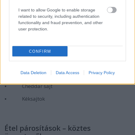
I want to allow Google to enable storage
related to security, including authentication
functionality and fraud prevention, and other
Ételpárosítások – alap összetevők
user protection.
⦁ Marha, borjú, nagyvadak, sertés
CONFIRM
⦁ Bárány - kifejezetten jól megy a merlot-hoz
⦁ Kacsa, pulyka
Data Deletion
Data Access
Privacy Policy
⦁ Cheddar sajt
⦁ Kéksajtok
Étel párosítások – köztes