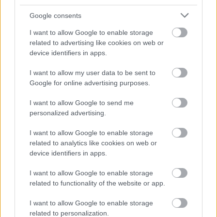
⦁ Languedoc, Roussillon, és egész Dél-
Franciaország
Google consents
I want to allow Google to enable storage
⦁ Micsoda meglepetés…a merlot a
related to advertising like cookies on web or
legszélesebb körben ültetett kékszőlő egész francia
device identifiers in apps.
honban (vajon mit mondanának erre a merlot
bírálói)
I want to allow my user data to be sent to
Google for online advertising purposes.
⦁ Magyarországon e fajta dűlőit a szekszárdi,
Egri, Villányi, Tolnai és Balatonboglári borvidékek
I want to allow Google to send me
déli, dombos lankáin találjuk
personalized advertising.
⦁ Kalifornia, kimondottan az északi-parti
I want to allow Google to enable storage
régiók
related to analytics like cookies on web or
device identifiers in apps.
⦁ Washington állam
I want to allow Google to enable storage
⦁ Itália, különösen pedig Trentino - Alto Adige,
related to functionality of the website or app.
Toszkána, Veneto és Friuli
I want to allow Google to enable storage
⦁ Ausztrália, Chile és Argentína
related to personalization.