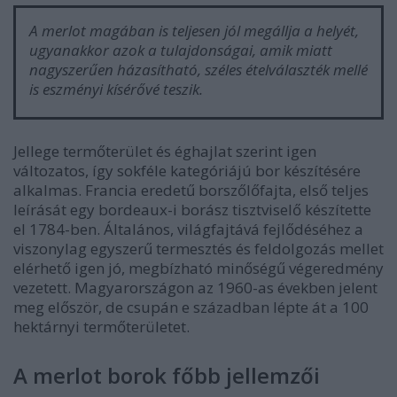
A merlot magában is teljesen jól megállja a helyét,
ugyanakkor azok a tulajdonságai, amik miatt
nagyszerűen házasítható, széles ételválaszték mellé
is eszményi kísérővé teszik.
Jellege termőterület és éghajlat szerint igen
változatos, így sokféle kategóriájú bor készítésére
alkalmas. Francia eredetű borszőlőfajta, első teljes
leírását egy bordeaux-i borász tisztviselő készítette
el 1784-ben. Általános, világfajtává fejlődéséhez a
viszonylag egyszerű termesztés és feldolgozás mellet
elérhető igen jó, megbízható minőségű végeredmény
vezetett. Magyarországon az 1960-as években jelent
meg először, de csupán e században lépte át a 100
hektárnyi termőterületet.
A merlot borok főbb jellemzői