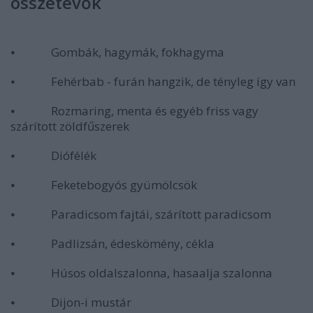
összetevők
⦁ Gombák, hagymák, fokhagyma
⦁ Fehérbab - furán hangzik, de tényleg így van
⦁ Rozmaring, menta és egyéb friss vagy
szárított zöldfűszerek
⦁ Diófélék
⦁ Feketebogyós gyümölcsök
⦁ Paradicsom fajtái, szárított paradicsom
⦁ Padlizsán, édeskömény, cékla
⦁ Húsos oldalszalonna, hasaalja szalonna
⦁ Dijon-i mustár