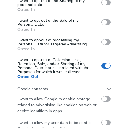
not limited to your visit or usage behaviour. You may click to
I want to opt-out of the Sharing of my
Kékfrankos
personal data.
grant or deny consent to Google and its third-party tags to
Opted In
use your data for below specified purposes in below Google
Gondoltátok volna, hogy a Magyarországon
consent section.
legnagyobb mennyiségben termesztett szőlőfajta,
I want to opt-out of the Sale of my
Personal Data.
mely a szekszárdi és az egri bikavér alapjául is
Opted In
szolgál, egy Napóleon idejében ismert valutához
köthető? A ’soproni kékfrank’ a helyi szőlősgazdák a
I want to opt-out of processing my
Personal Data for Targeted Advertising.
jó borért fizetett járandósága volt.
Opted In
Ez persze csak egy feltételezés, más források Nagy
I want to opt-out of Collection, Use,
Károly uralkodását idézik, amikor a frank uralkodó
Retention, Sale, and/or Sharing of my
Personal Data that Is Unrelated with the
két csoportra osztotta a szőlőfajtákat, az
Purposes for which it was collected.
értékesebbnek vélt
frankra
és a kevésbé értékes
Opted Out
hunra
. Előbbi csoportba került a kékfrankos.
Google consents
Kékoportó
I want to allow Google to enable storage
related to advertising like cookies on web or
Külföldön inkább
„portuguiser”
néven ismert,
device identifiers in apps.
eredetét máig homály fedi.
I want to allow my user data to be sent to
Sokan úgy vélik, hogy Portugáliához köthető. A