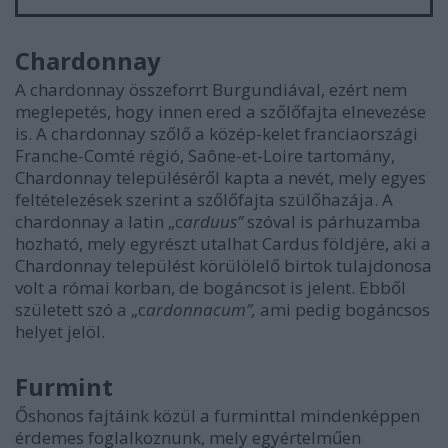
Chardonnay
A chardonnay összeforrt Burgundiával, ezért nem
meglepetés, hogy innen ered a szőlőfajta elnevezése
is. A chardonnay szőlő a közép-kelet franciaországi
Franche-Comté régió, Saône-et-Loire tartomány,
Chardonnay településéről kapta a nevét, mely egyes
feltételezések szerint a szőlőfajta szülőhazája. A
chardonnay a latin „c
arduus”
szóval is párhuzamba
hozható, mely egyrészt utalhat Cardus földjére, aki a
Chardonnay települést körülölelő birtok tulajdonosa
volt a római korban, de bogáncsot is jelent. Ebből
született szó a „c
ardonnacum”,
ami pedig bogáncsos
helyet jelöl.
Furmint
Őshonos fajtáink közül a furminttal mindenképpen
érdemes foglalkoznunk, mely egyértelműen