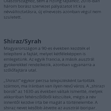
Olaszországhoz, sem a rizling fajtához, 2016-ban
három borász szervezet pályázatot írt ki a
névváltoztatásra, új elnevezés azonban végül nem
született.
Shiraz/Syrah
Magyarországon a 90-es években kezdték el
telepíteni a fajtát, melyet kétféleképpen is
emlegetünk. Az egyik francia, a másik ausztrál
gyökerekkel rendelkezik, azonban ugyanarra a
szőlőfajtára utal.
„Shirazt”
egykor perzsa településként tartották
számon, ma Iránban van ilyen nevű város. A „shirazi
borok” az 1630-as években váltak ismertté, melyek
akkoriban fehérszőlőből készültek, mégis a név
innentől kezdve írta be magát a történelembe. A
shiraz nevet később átvette az ausztrál boripar.