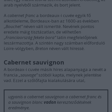
arab nyelvből származik, és bort jelent.
A
cabernet franc
a bordeaux-i cuvée egyik fő
alkotóeleme, Bordeaux-ban az 1600-as években
„
Bouchet”
néven vált ismertté. Nevének pontos
eredete máig tisztázatlan, de vélhetően
„
Franciaország fekete bora”
latin megfelelőjének
leszármazottja. A szintén nagy számban előforduló
Loire-völgyben,
Breton
néven vált híressé.
Cabernet sauvignon
A bordeax-i cuvée másik híres alapanyaga a nevét a
francia
„sauvage”
szóból kapta, melynek jelentése
vad. Ezzel a szőlőfajta kialakulására utal,
ugyanis a cabernet sauvignon a cabernet franc és
a sauvignon blanc
vadon
kereszteződésének
eredménye.