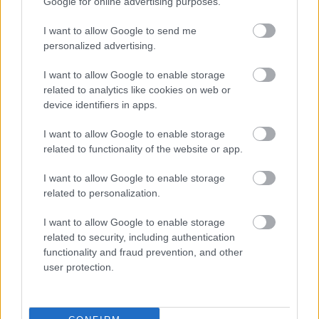
Google for online advertising purposes.
közhiedelem szerint Baron von Fries Portóból hozta
magával a fajtát osztrák birtokára 1772-ben.
I want to allow Google to send me
Bogyóinak hamvaskék színe miatt kapta végül a
personalized advertising.
kékoportó nevet.
I want to allow Google to enable storage
related to analytics like cookies on web or
device identifiers in apps.
Merlot
I want to allow Google to enable storage
A Merlot nevének eredete egyértelműen Dél-nyugat
related to functionality of the website or app.
Franciaországhoz, azon belül viszont nem egy
földrajzi helyhez, hanem a
„fekete rigó”
– franciául
I want to allow Google to enable storage
merle
,
merlau
– szóhoz köthető. Az elnevezés eredetét
related to personalization.
annak köszönheti, hogy a fekete rigó igen kedveli ezt
a szőlőfajtát, a merlot sötét bogyója pedig a madár
I want to allow Google to enable storage
related to security, including authentication
sötét tollazatát idézi.
functionality and fraud prevention, and other
user protection.
Riesling