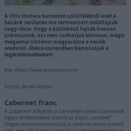
A Vitis Vinifera bortermő szőlőféléktől ered a
hazánk területén ma termesztett szőlőfajták
nagy része. Hogy a különböző fajták honnan
származnak, azt nem tudhatjuk biztosan, mégis
megannyi történet magyarázza a nevük
eredetét. Ábécé-sorrendben bemutatjuk a
legérdekesebbeket!
Kép: https://www.epicurious.com/
Szerző: Borda Kriszta
Cabernet franc
A „
cabernet
” kifejezés a
Carmeneth
szóból származik.
Egyes feltételezések szerint az angol „
carmine”
(vagyis karmazsinvörös)
szó a cabernet bíbor színére
utal, egy másik teória szerint azonban eredetileg az