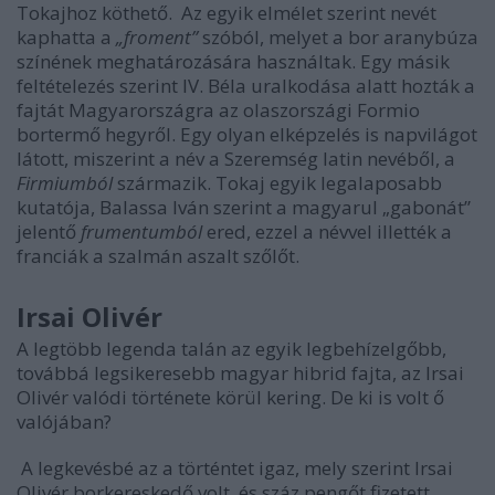
Tokajhoz köthető. Az egyik elmélet szerint nevét
kaphatta a
„froment”
szóból, melyet a bor aranybúza
színének meghatározására használtak. Egy másik
feltételezés szerint IV. Béla uralkodása alatt hozták a
fajtát Magyarországra az olaszországi Formio
bortermő hegyről. Egy olyan elképzelés is napvilágot
látott, miszerint a név a Szeremség latin nevéből, a
Firmiumból
származik. Tokaj egyik legalaposabb
kutatója, Balassa Iván szerint a magyarul „gabonát”
jelentő
frumentumból
ered, ezzel a névvel illették a
franciák a szalmán aszalt szőlőt.
Irsai Olivér
A legtöbb legenda talán az egyik legbehízelgőbb,
továbbá legsikeresebb magyar hibrid fajta, az Irsai
Olivér valódi története körül kering. De ki is volt ő
valójában?
A legkevésbé az a történtet igaz, mely szerint Irsai
Olivér borkereskedő volt, és száz pengőt fizetett