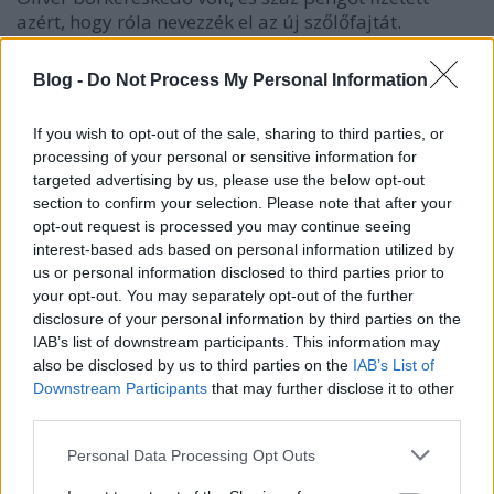
azért, hogy róla nevezzék el az új szőlőfajtát.
Szintén sokat hallott változat szerint Kocsis Pál
Blog -
Do Not Process My Personal Information
egyszer hazafelé sétálva találkozott egy Irsai Olivér
nevű kisfiúval, és róla nevezte el a fajtát.
If you wish to opt-out of the sale, sharing to third parties, or
processing of your personal or sensitive information for
Egy másik legenda azt mondja, hogy Bohn József, a
targeted advertising by us, please use the below opt-out
szőlővel, borászattal, és gyümölcsössel is foglalkozó
section to confirm your selection. Please note that after your
nagyapa neveztette el unokájáról
, Irsai Olivérről
opt-out request is processed you may continue seeing
a szőlőfajtát Kocsis Pál nemesítővel.
interest-based ads based on personal information utilized by
us or personal information disclosed to third parties prior to
your opt-out. You may separately opt-out of the further
A leghihetőbb történet szerint Kocsis Pál – az Irsai
disclosure of your personal information by third parties on the
Olivér fajta nemesítője – a barátját, Irsai M.
IAB’s list of downstream participants. This information may
Józsefet tisztelte meg azzal, hogy annak újszülött
also be disclosed by us to third parties on the
IAB’s List of
fiáról, Olivérről nevezte el az új fajtát.
Downstream Participants
that may further disclose it to other
third parties.
Please note that this website/app uses one or more Google
Personal Data Processing Opt Outs
services and may gather and store information including but