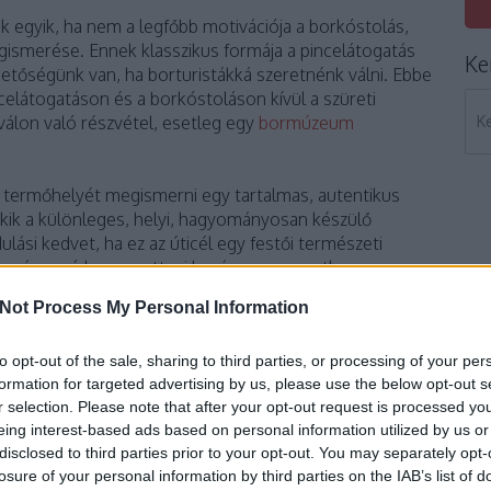
k egyik, ha nem a legfőbb motivációja a borkóstolás,
ismerése. Ennek klasszikus formája a pincelátogatás
Ke
hetőségünk van, ha borturistákká szeretnénk válni. Ebbe
celátogatáson és a borkóstoláson kívül a szüreti
álon való részvétel, esetleg egy
bormúzeum
termőhelyét megismerni egy tartalmas, autentikus
akik a különleges, helyi, hagyományosan készülő
ulási kedvet, ha ez az úticél egy festői természeti
 származó bor, az ottani borász, vagy esetleg
ve valamilyen, például szüreti rendezvénnyel
Not Process My Personal Information
tra kelünk, akkor egy körülbelül egynapos túra
i terület borvidékét, pincéket, kóstolóhelyeket
to opt-out of the sale, sharing to third parties, or processing of your per
sztikai szolgáltatások nyújtotta lehetőségekkel, például
formation for targeted advertising by us, please use the below opt-out s
nkat.
r selection. Please note that after your opt-out request is processed y
eing interest-based ads based on personal information utilized by us or
nyes, így a kiruccanás után a legideálisabb, ha szállást
disclosed to third parties prior to your opt-out. You may separately opt-
unkkal valakit sofőrnek, aki aztán passzív-agresszív
losure of your personal information by third parties on the IAB’s list of
elyet csak barátai kóstolhatnak. Léteznek wellnes és