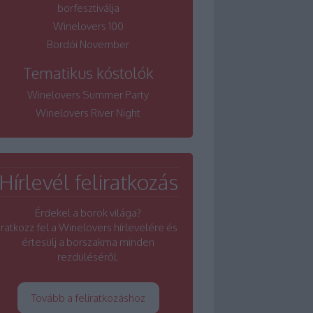
borfesztiválja
Winelovers 100
Bordói November
Tematikus kóstolók
Winelovers Summer Party
Winelovers River Night
Hírlevél feliratkozás
Érdekel a borok világa?
Iratkozz fel a Winelovers hírlevelére és
értesülj a borszakma minden
rezdüléséről.
Tovább a feliratkozáshoz