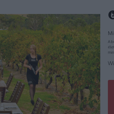
Mi
A b
éle
min
Wi