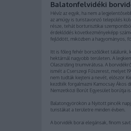
Balatonfelvidéki borvi
Hévíz az egyik, ha nem a legjelentőse
az amúgy is turistavonzó település kül
része, tehát borturisztikai szempontb
érdeklődés következményeképp számos 
fejlődött, miközben a hagyományos, föl
Itt is főleg fehér borszőlőket találunk,
hektárnál nagyobb területen. A legkie
Olaszrizling triumvirátusa. A borvidékr
ismét a Cserszegi Fűszerest, melyet 19
nem tudták kiejteni a nevét, először K
kezdték forgalmazni Kamocsay Ákos díjn
Nemzetközi Borút Egyesület borútja is
Balatongyörökön a Nyitott pincék nap
turistákat a területre minden évben.
A borvidék borai elegánsak, finom sav