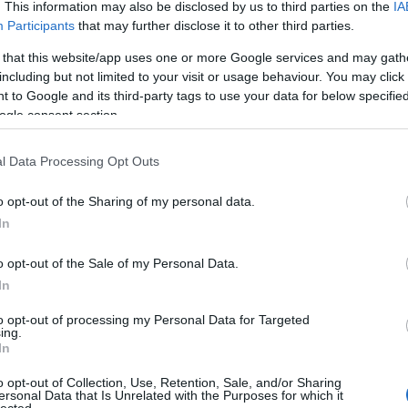
. This information may also be disclosed by us to third parties on the
IA
ról feltöltődés közben sem kell lemondanunk, és az
Participants
that may further disclose it to other third parties.
ük. Vannak, akikben nem veszett el mélyen valahol egy
nek érzik a borút kivitelezésének kigondolását. Az ő
 that this website/app uses one or more Google services and may gath
gyanis léteznek szervezett, kiscsoportos borutak is,
including but not limited to your visit or usage behaviour. You may click 
 kirándulás sem tartozik a kedvenc elfoglaltságuk közé,
 to Google and its third-party tags to use your data for below specifi
ázhoz rendeljük a bort
, akár a pincészettől is.
ogle consent section.
m újra
l Data Processing Opt Outs
lmaradhatatlan bor. A balatoni borvidékek népszerű
o opt-out of the Sharing of my personal data.
ehérbor pártiaknak, ugyanis a fehér szőlő a
In
ezetten itt jellemző szőlőfajta, például a
Kéknyelű
,
orokat készítenek. A legelterjedtebb az Olaszrizling,
észülnek. Említésre méltó még a muskotály, mely
o opt-out of the Sale of my Personal Data.
ntenzív illatú, zamatú Szürkebarát. A talaj adottságai
In
 kis gazdaságok, a tradicionális kis pincék, így a
to opt-out of processing my Personal Data for Targeted
zféra is különösen csábító jellegzetessége a
ing.
mes kóstolni a különböző balatoni borvidékeken?
In
o opt-out of Collection, Use, Retention, Sale, and/or Sharing
ersonal Data that Is Unrelated with the Purposes for which it
lected.