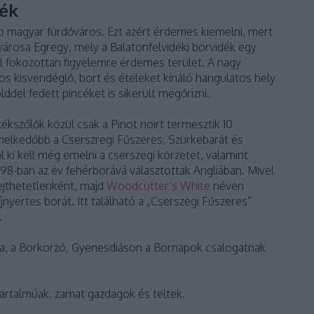
dék
bb magyar fürdőváros. Ezt azért érdemes kiemelni, mert
városa Egregy, mely a Balatonfelvidéki borvidék egy
ól fokozottan figyelemre érdemes terület. A nagy
kisvendéglő, bort és ételeket kínáló hangulatos hely
ddel fedett pincéket is sikerült megőrizni.
 kékszőlők közül csak a Pinot noirt termesztik 10
melkedőbb a Cserszregi Fűszeres, Szürkebarát és
ől ki kell még emelni a cserszegi körzetet, valamint
98-ban az év fehérborává választottak Angliában. Mivel
iejthetetlenként, majd
Woodcutter’s White
néven
yertes borát. Itt található a „Cserszegi Fűszeres”
.
ja, a Borkorzó, Gyenesdiáson a Bornapok csalogatnak
tartalmúak, zamat gazdagok és teltek.