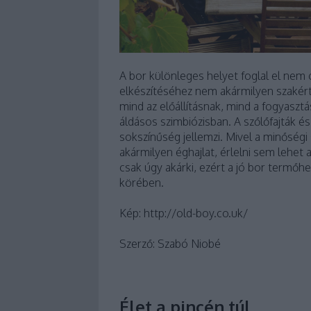
A bor különleges helyet foglal el nem 
elkészítéséhez nem akármilyen szaké
mind az előállításnak, mind a fogyaszt
áldásos szimbiózisban. A szőlőfajták é
sokszínűség jellemzi. Mivel a minőség
akármilyen éghajlat, érlelni sem lehe
csak úgy akárki, ezért a jó bor termőhe
körében.
Kép: http://old-boy.co.uk/
Szerző: Szabó Niobé
Élet a pincén túl