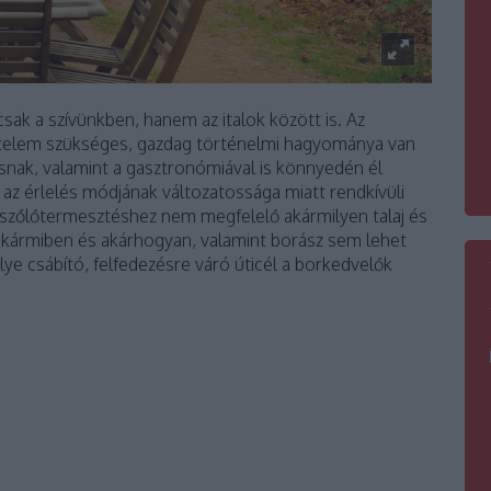
csak a szívünkben, hanem az italok között is. Az
rtelem szükséges, gazdag történelmi hagyománya van
ásnak, valamint a gasztronómiával is könnyedén él
s az érlelés módjának változatossága miatt rendkívüli
i szőlőtermesztéshez nem megfelelő akármilyen talaj és
t akármiben és akárhogyan, valamint borász sem lehet
lye csábító, felfedezésre váró úticél a borkedvelők