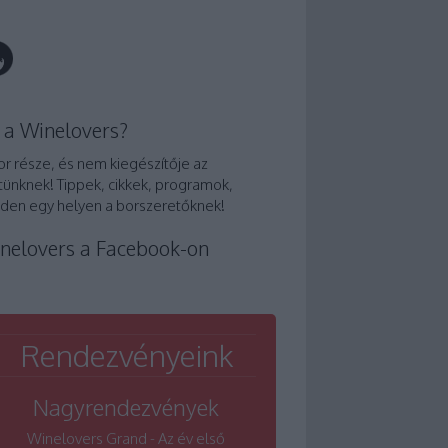
 a Winelovers?
or része, és nem kiegészítője az
tünknek! Tippek, cikkek, programok,
den egy helyen a borszeretőknek!
nelovers a Facebook-on
Rendezvényeink
Nagyrendezvények
Winelovers Grand - Az év első