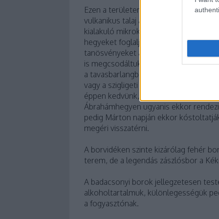
Ezen a területen már több ezer évvel ez
authenti
vulkanikus talaj adja, valamint a Nap b
kialakuló mikroklíma, amely különlege
hegyeket foglalja magában, hiszen Bala
tanösvényeket a gyönyörű hegyeken, fe
is megcsodáltuk, az itteni települések
a tavasbarlangban, bejárhatjuk a bada
vagy a szigligeti vár segítségével időu
éppen kedvünk, azt is megtehetjük. Ér
Ábrahámhegyen ugyanis ekkor rendez
pedig Márton napján ekkor kóstoltatják
megéri visszatérni.
A borvidéken szinte kizárólag fehér bors
terem, de a legendás zászlósbor a Kék
A badacsonyi borok jellegzetesen tes
alkoholtartalmuk, különlegességük pe
a fogyasztónak.