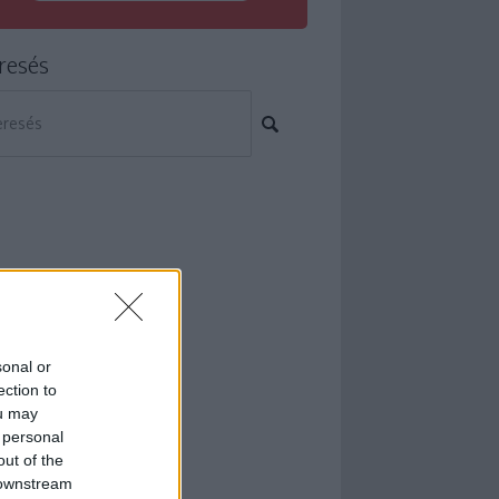
resés
sonal or
ection to
ou may
 personal
out of the
 downstream