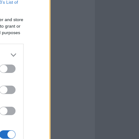
B’s List of
er and store
to grant or
ed purposes