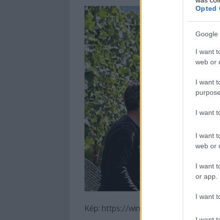
Opted 
Google 
I want t
web or d
I want t
purpose
I want 
I want t
web or d
I want t
or app.
I want t
Kép: https://wines.travel/
I want t