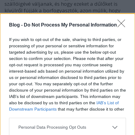
szállóigévé váljanak, és hogy ezeket a dűlőket is
kívülről fújják a borfogyasztók, azon múlik, hogy
milyen tételeket kóstolhatunk a jövőben ezekről a
területekről.
Blog -
Do Not Process My Personal Information
Az biztos, hogy ezek a termő területek alkalmasak
If you wish to opt-out of the sale, sharing to third parties, or
arra, hogy illatokban és gyümölcsökben gazdag,
processing of your personal or sensitive information for
karcsú, szép savú borok szülessenek, a száraz
targeted advertising by us, please use the below opt-out
fehérek között igen népszerűek ezek a friss savú,
section to confirm your selection. Please note that after your
könnyen megjegyezhető borok. A bárki által könnyen
opt-out request is processed you may continue seeing
fogyasztható, acéltartályban hűtött erjesztéssel
interest-based ads based on personal information utilized by
viszonylag gyorsan készülő tételeknek a feladata,
us or personal information disclosed to third parties prior to
hogy azok friss, üde élménnyel ajándékozzanak meg
your opt-out. You may separately opt-out of the further
bennünket. Erre erősít rá borvidék klímája és talaja
disclosure of your personal information by third parties on the
is, így a fehér fajták vannak túlsúlyban a kékszőlővel
IAB’s list of downstream participants. This information may
szemben. A borvidék urasága az Irsai Olivér, de a
also be disclosed by us to third parties on the
IAB’s List of
cserszegi fűszeres, a királyleányka, a fűszeres
Downstream Participants
that may further disclose it to other
tramini, a sauvignon blanc, illetve a szürkebarát, a
third parties.
chardonnay és az olaszrizling is megtalálható.
Please note that this website/app uses one or more Google
Personal Data Processing Opt Outs
services and may gather and store information including but