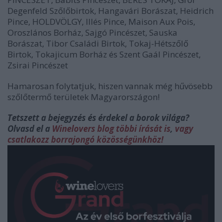
Degenfeld Szőlőbirtok, Hangavári Borászat, Heidrich
Pince, HOLDVÖLGY, Illés Pince, Maison Aux Pois,
Oroszlános Borház, Sajgó Pincészet, Sauska
Borászat, Tibor Családi Birtok, Tokaj-Hétszőlő
Birtok, Tokajicum Borház és Szent Gaál Pincészet,
Zsirai Pincészet
Hamarosan folytatjuk, hiszen vannak még hűvösebb
szőlőtermő területek Magyarországon!
Tetszett a bejegyzés és érdekel a borok világa?
Olvasd el a
Winelovers blog többi írását is
,
vagy
csatlakozz borrajongó közösségünkhöz!