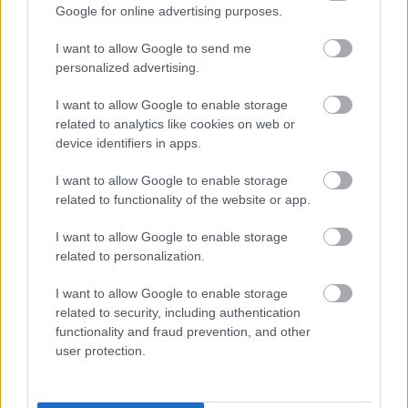
képviselik a táj elhagyhatatlan történelmi,
Google for online advertising purposes.
gyógynövényes karakterét.
I want to allow Google to send me
Hasonlóan Neszményhez, hagyományosan ez a
personalized advertising.
régió is fehérbort termelő terület, így itt is az
olaszrizling aránya a legnagyobb, amit a rajnai
I want to allow Google to enable storage
rizling, irsai olivér, a chardonnay követ.
related to analytics like cookies on web or
device identifiers in apps.
Ez a táj a karcsú vagy közepes testű, illatos,
gyümölcsös fehérborok hazája, de a nagytestű, szép
I want to allow Google to enable storage
savú rajnai rizling és chardonnay mellett izgalmas
related to functionality of the website or app.
cuvée-k is napvilágot látnak a környező
I want to allow Google to enable storage
termőterületeken. Igazi zamat- és illatbombák ezek,
related to personalization.
a könnyedebb reduktív borok mellett kóstolhatunk
szép hordós érlelésű fehérbort, sőt a már kísérleti
I want to allow Google to enable storage
stádiumon átlendült vörösek is megérnek egy misét.
related to security, including authentication
functionality and fraud prevention, and other
Ami itt egyértelműen nagy érték, az a szép
user protection.
savtartalom, ez az ami a gerincét adja a
pannonhalmiak szortimentjének. És ez a magasabb
savtartalom jó évjáratban és gondos művelés mellett