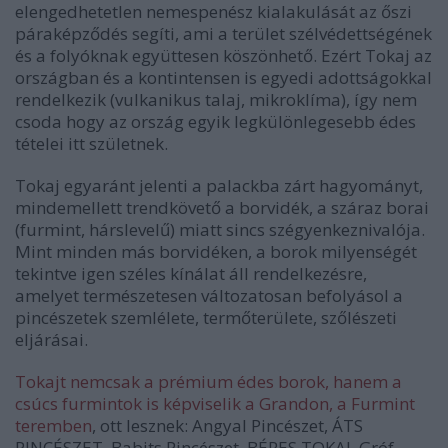
elengedhetetlen nemespenész kialakulását az őszi
páraképződés segíti, ami a terület szélvédettségének
és a folyóknak együttesen köszönhető. Ezért Tokaj az
országban és a kontintensen is egyedi adottságokkal
rendelkezik (vulkanikus talaj, mikroklíma), így nem
csoda hogy az ország egyik legkülönlegesebb édes
tételei itt születnek.
Tokaj egyaránt jelenti a palackba zárt hagyományt,
mindemellett trendkövető a borvidék, a száraz borai
(furmint, hárslevelű) miatt sincs szégyenkeznivalója.
Mint minden más borvidéken, a borok milyenségét
tekintve igen széles kínálat áll rendelkezésre,
amelyet természetesen változatosan befolyásol a
pincészetek szemlélete, termőterülete, szőlészeti
eljárásai.
Tokajt nemcsak a prémium édes borok, hanem a
csúcs furmintok is képviselik a Grandon, a Furmint
teremben
, ott lesznek: Angyal Pincészet, ÁTS
PINCÉSZET, Babits Pincészet, BÉRES TOKAJ, Gróf