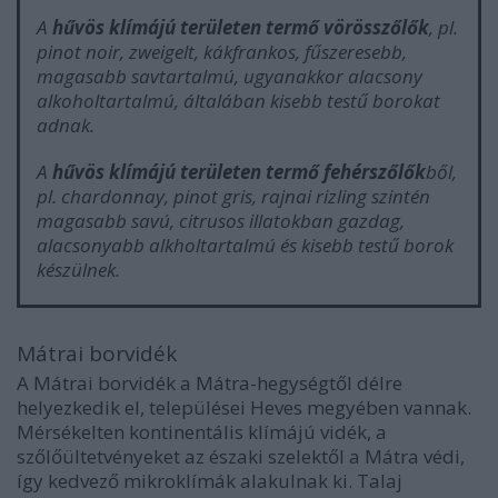
A
hűvös klímájú területen termő vörösszőlők
, pl.
pinot noir, zweigelt, kákfrankos, fűszeresebb,
magasabb savtartalmú, ugyanakkor alacsony
alkoholtartalmú, általában kisebb testű borokat
adnak.
A
hűvös klímájú területen termő fehérszőlők
ből,
pl. chardonnay, pinot gris, rajnai rizling szintén
magasabb savú, citrusos illatokban gazdag,
alacsonyabb alkholtartalmú és kisebb testű borok
készülnek.
Mátrai borvidék
A Mátrai borvidék a Mátra-hegységtől délre
helyezkedik el, települései Heves megyében vannak.
Mérsékelten kontinentális klímájú vidék, a
szőlőültetvényeket az északi szelektől a Mátra védi,
így kedvező mikroklímák alakulnak ki. Talaj