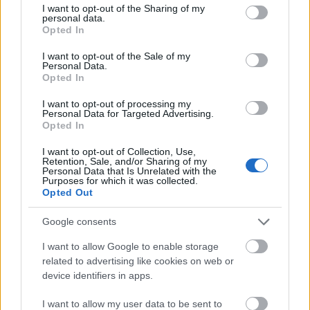
Ha Neszmély borai csigáznak fel, velül biztosan
not limited to your visit or usage behaviour. You may click to
I want to opt-out of the Sharing of my
találkozhatsz a Grandon:
personal data.
grant or deny consent to Google and its third-party tags to
Opted In
use your data for below specified purposes in below Google
#ashtag Neszmély, Bősze Pincészet, Currus Pince,
consent section.
I want to opt-out of the Sale of my
Gottwald Borászat, Hauzer Pincészet, Hilltop
Personal Data.
Neszmély, Horváth Családi Pincészet, Kisbaka
Opted In
Családi Borászat, Kősziklás Borászat, N3 Borműhely,
Petőcz Pincészet, PlaceBor, Rábai Katalin Borászat,
I want to opt-out of processing my
Personal Data for Targeted Advertising.
Simecz Pince, Stróbl Borház, Szivek Pince, Szöllősi
Opted In
Pincészet, Turay Családi Pincészet, Wéber Családi
Pince
I want to opt-out of Collection, Use,
Retention, Sale, and/or Sharing of my
Personal Data that Is Unrelated with the
Purposes for which it was collected.
Pannonhalmi borvidék
Opted Out
Elegáns, könnyű, élénk, friss reduktív borok mellett
már hordós érlelésű tételek is kerülhetnek a
Google consents
poharunkba Pannonhalmán. A hely nevének hallatán
I want to allow Google to enable storage
legtöbbünknek a szerzetesek bora jut először
related to advertising like cookies on web or
eszébe. Ez nem csoda, hiszen egyedülálló ősi vidék
device identifiers in apps.
több ezer négyzetméteres pincével, történelmi
atmoszférával, ahol a tiszta és határozott borok
I want to allow my user data to be sent to