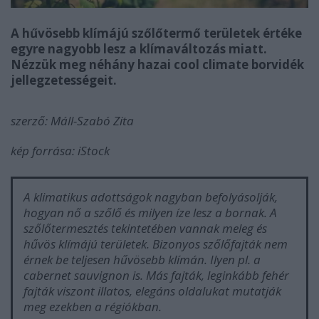
A hűvösebb klímájú szőlőtermő területek értéke
egyre nagyobb lesz a klímaváltozás miatt.
Nézzük meg néhány hazai cool climate borvidék
jellegzetességeit.
szerző:
Máll
-Szabó
Zita
kép forrása: iStock
A klimatikus adottságok nagyban befolyásolják,
hogyan nő a szőlő és milyen íze lesz a bornak. A
szőlőtermesztés tekintetében vannak meleg és
hűvös klímájú területek. Bizonyos szőlőfajták nem
érnek be teljesen hűvösebb klímán. Ilyen pl. a
cabernet sauvignon is. Más fajták, leginkább fehér
fajták viszont illatos, elegáns oldalukat mutatják
meg ezekben a régiókban.