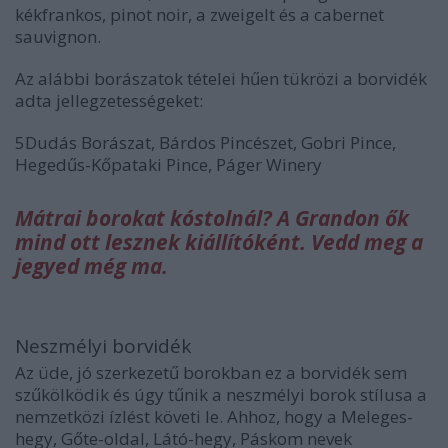
kékfrankos, pinot noir, a zweigelt és a cabernet
sauvignon.
Az alábbi borászatok tételei hűen tükrözi a borvidék
adta jellegzetességeket:
5Dudás Borászat, Bárdos Pincészet, Gobri Pince,
Hegedűs-Kőpataki Pince, Páger Winery
Mátrai borokat kóstolnál? A Grandon ők
mind ott lesznek kiállítóként. Vedd meg a
jegyed még ma.
Neszmélyi borvidék
Az üde, jó szerkezetű borokban ez a borvidék sem
szűkölködik és úgy tűnik a neszmélyi borok stílusa a
nemzetközi ízlést követi le. Ahhoz, hogy a Meleges-
hegy, Gőte-oldal, Látó-hegy, Páskom nevek