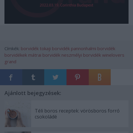
Címkék:
borvidék
tokaji borvidék
pannonhalmi borvidék
borvidékek
mátrai borvidék
neszmélyi borvidék
winelovers
grand
Ajánlott bejegyzések:
Téli boros receptek: vörösboros forró
csokoládé