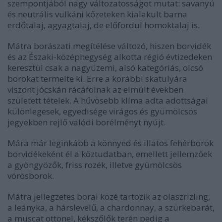
szempontjából nagy változatosságot mutat: savanyú
és neutrális vulkáni kőzeteken kialakult barna
erdőtalaj, agyagtalaj, de előfordul homoktalaj is.
Mátra borászati megítélése változó, hiszen borvidék
és az Északi-középhegység alkotta régió évtizedeken
keresztül csak a nagyüzemi, alsó kategóriás, olcsó
borokat termelte ki. Erre a korábbi skatulyára
viszont jócskán rácáfolnak az elmúlt években
született tételek. A hűvösebb klíma adta adottságai
különlegesek, egyedisége virágos és gyümölcsös
jegyekben rejlő valódi borélményt nyújt.
Mára már leginkább a könnyed és illatos fehérborok
borvidékeként él a köztudatban, emellett jellemzőek
a gyöngyözők, friss rozék, illetve gyümölcsös
vörösborok.
Mátra jellegzetes borai közé tartozik az olaszrizling,
a leányka, a hárslevelű, a chardonnay, a szürkebarát,
a muscat ottonel, kékszőlők terén pedig a