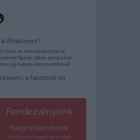
 a Winelovers?
or része, és nem kiegészítője az
tünknek! Tippek, cikkek, programok,
den egy helyen a borszeretőknek!
nelovers a Facebook-on
Rendezvényeink
Nagyrendezvények
Winelovers Grand - Az év első