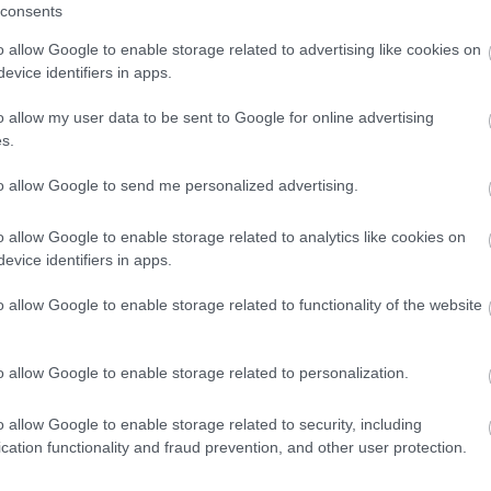
consents
k legismertebb bora a szekszárdi bikavér. Készítése
o allow Google to enable storage related to advertising like cookies on
za, és az egri bikavérhez hasonlóan ez a név is védett
evice identifiers in apps.
dja szabályozott és ellenőrzött.
o allow my user data to be sent to Google for online advertising
llett 14 település tartozik a borvidékhez, a
s.
%-át teszik ki a teljes termesztésnek. Vezető szőlőfajta
frankos, amely több szekszárdi bor alapja. Jelenlegi
to allow Google to send me personalized advertising.
 merlot, a kadarka, a cabernet franc és a sauvignon
o allow Google to enable storage related to analytics like cookies on
evice identifiers in apps.
incészetek képviselik az idei Grandon rendezvényen:
Fekete Pincészet, Fritz Birtok, Garai Pincészet, Lajvér
o allow Google to enable storage related to functionality of the website
rászat, Szeleshát Borászat, Twickel Szőlőbirtok
o allow Google to enable storage related to personalization.
k ki csúcsborok, a bordói típusú házaításokat különösen
o allow Google to enable storage related to security, including
A legtöbb napsütéses órával rendelkező borvidéken kb.
cation functionality and fraud prevention, and other user protection.
k, a terroir ideális a cabernet franc, portugieser és a
etartó villányi borászoknak köszönhetően erőteljes a