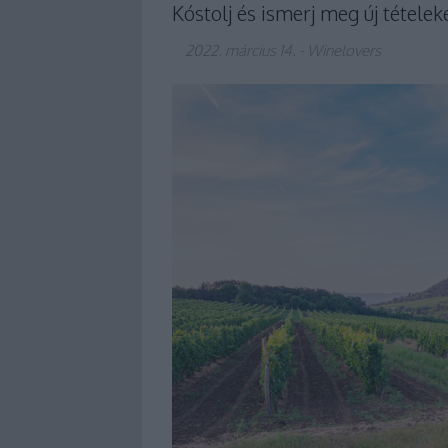
Kóstolj és ismerj meg új tételek
2022. március 14.
-
Winelovers