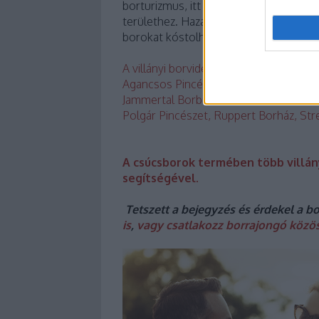
borturizmus, itt vezet végig az ország e
területhez. Hazánk első számú vörösb
borokat kóstolhatunk a legendás pinc
A villányi borvidék tételeit a következ
Agancsos Pincészet, Bock Pince, Csán
Jammertal Borbirtok, Maczkó Róbert Pi
Polgár Pincészet, Ruppert Borház, Stre
A csúcsborok termében több villán
segítségével.
Tetszett a bejegyzés és érdekel a b
is
,
vagy csatlakozz borrajongó közö