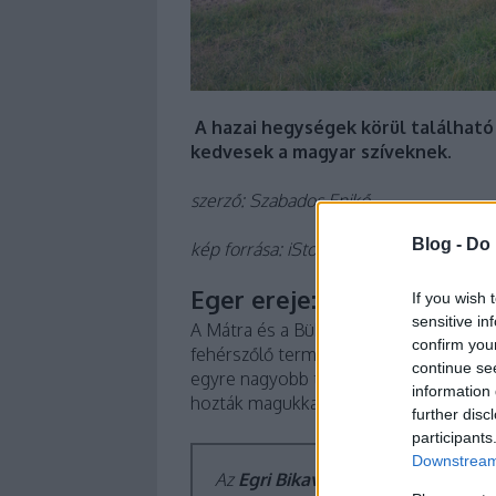
A hazai hegységek körül található
kedvesek a magyar szíveknek.
szerző: Szabados Enikő
Blog -
Do 
kép forrása: iStock
Eger ereje: a bikavér újra 
If you wish 
sensitive in
A Mátra és a Bükk-hegység között elte
confirm you
fehérszőlő termesztésének kedveznek, 
continue se
egyre nagyobb teret hódítottak meg a 
information 
hozták magukkal a héjon erjesztéses vö
further disc
participants
Downstream 
Az
Egri Bikavér
az egyik legismerte