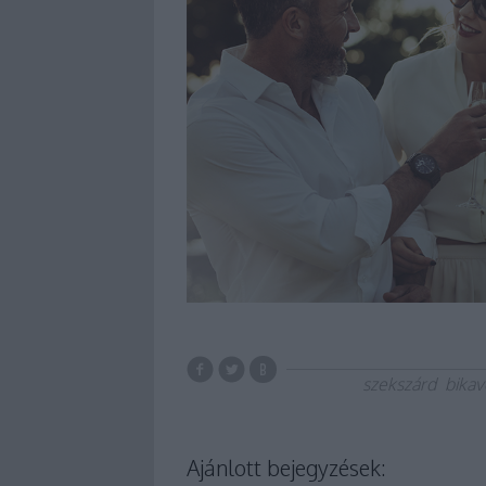
szekszárd
bikav
Ajánlott bejegyzések: