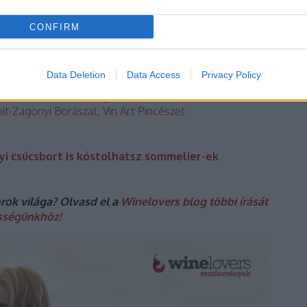
lső Borútja, illetve sok borfesztivál kapcsolódik a
oros borvidékén tanninban és alkoholban gazdag
CONFIRM
esorokon.
ő borászatok standjainál találhatod meg a Grandon:
Data Deletion
Data Access
Privacy Policy
yi Pincészet, Grócz Pincészet, Heumann Pincészet,
ncészete, Malatinszky Kúria, Maul Zsolt Pincészete,
it-Zagonyi Borászat, Vin Art Pincészet
yi csúcsbort is kóstolhatsz sommelier-ek
orok világa? Olvasd el a
Winelovers blog többi írását
sségünkhöz!