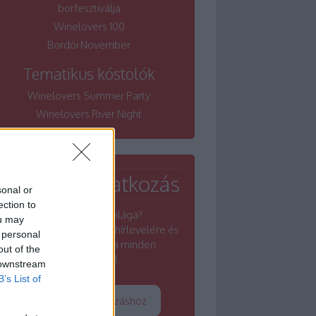
borfesztiválja
Winelovers 100
Bordói November
Tematikus kóstolók
Winelovers Summer Party
Winelovers River Night
Hírlevél feliratkozás
sonal or
ection to
Érdekel a borok világa?
ou may
Iratkozz fel a Winelovers hírlevelére és
 personal
értesülj a borszakma minden
out of the
rezdüléséről.
 downstream
B’s List of
Tovább a feliratkozáshoz