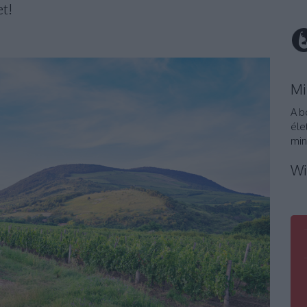
et!
Mi
A b
éle
min
Wi