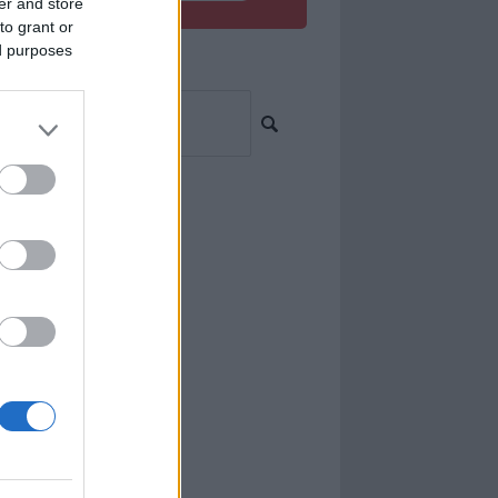
er and store
to grant or
ed purposes
resés