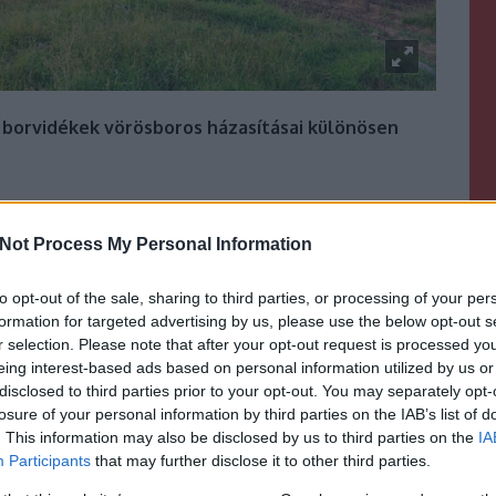
 borvidékek vörösboros házasításai különösen
Not Process My Personal Information
felfedezése
to opt-out of the sale, sharing to third parties, or processing of your per
formation for targeted advertising by us, please use the below opt-out s
rülő borvidék természeti adottságai inkább a
r selection. Please note that after your opt-out request is processed y
ám mégis a bikavér tette híressé. A XVII. században
eing interest-based ads based on personal information utilized by us or
vörösborszőlő-fajták. A törökök elől menekülő rácok
disclosed to third parties prior to your opt-out. You may separately opt-
rösborkészítés technológiáját és a kadarka fajtát is.
losure of your personal information by third parties on the IAB’s list of
. This information may also be disclosed by us to third parties on the
IA
Participants
that may further disclose it to other third parties.
bb magyar vörös házasítás, az egri borvidéken