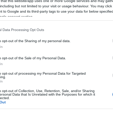
 that this website/app uses one or more Google services and may gath
l. A
classicus bikavér
készítésénél meghatározzák,
including but not limited to your visit or usage behaviour. You may click 
héjon kell erjeszteni, a bort legalább 6 hónapig
 to Google and its third-party tags to use your data for below specifi
árom szőlőfajta borának házasítása kötelező,
Ke
ogle consent section.
külön az 5%-ot, de egyetlen fajta borának aránya
frankos fajta használata kötelező, és ebből a
házasítani; a turán és bíborkadarka fajták borának
l Data Processing Opt Outs
ülön sem haladhatja meg a 10%-ot.
A superior és
zigorúbb követelményeknek kell megfelelniük.
o opt-out of the Sharing of my personal data.
In
o opt-out of the Sale of my Personal Data.
ja is, az egri csillag, ezzel is megmutatva a borvidék
In
sság a változatos adottságoknak (pl: talajszerkezet)
to opt-out of processing my Personal Data for Targeted
velű, olaszrizling, chardonnay, kékfrankos, illetve a
ing.
 merlot.
In
o opt-out of Collection, Use, Retention, Sale, and/or Sharing
elovers Grandon az egri borászatok standjához,
ersonal Data that Is Unrelated with the Purposes for which it
et: Juhász Testvérek Pincészete, Kovács Nimród
lected.
cészet.
Out