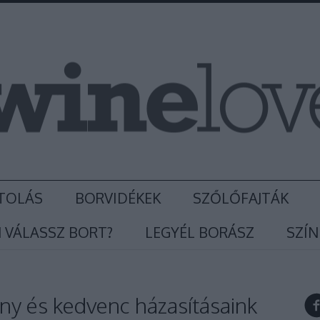
TOLÁS
BORVIDÉKEK
SZŐLŐFAJTÁK
 VÁLASSZ BORT?
LEGYÉL BORÁSZ
SZÍN
ány és kedvenc házasításaink