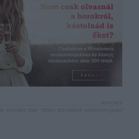
komment
ér
borvidék
Eger
Villány
borvidékek
winelovers grand