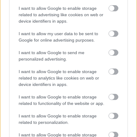
I want to allow Google to enable storage
related to advertising like cookies on web or
device identifiers in apps.
I want to allow my user data to be sent to
Google for online advertising purposes.
I want to allow Google to send me
Mitől bio a biobor? - 3. rész
personalized advertising.
Biodinamika, ami jóval megelőzte a
I want to allow Google to enable storage
biomozgalmat
related to analytics like cookies on web or
Winelovers
•
2020. július 16.
device identifiers in apps.
I want to allow Google to enable storage
Az előző elmélete Rudolf Steiner – igen, az, aki a
related to functionality of the website or app.
Waldorf iskola alapjait is megfogalmazta – 1924-
ben tartott előadásaiból származik, utóbbi „csak” a
I want to allow Google to enable storage
70-es években nőtte ki magát megvalósítható ötletté.
related to personalization.
I want to allow Google to enable storage