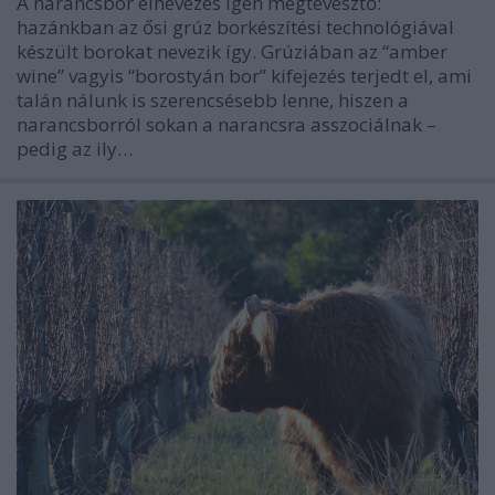
A narancsbor elnevezés igen megtévesztő:
hazánkban az ősi grúz borkészítési technológiával
készült borokat nevezik így. Grúziában az “amber
wine” vagyis “borostyán bor” kifejezés terjedt el, ami
talán nálunk is szerencsésebb lenne, hiszen a
narancsborról sokan a narancsra asszociálnak –
pedig az ily…