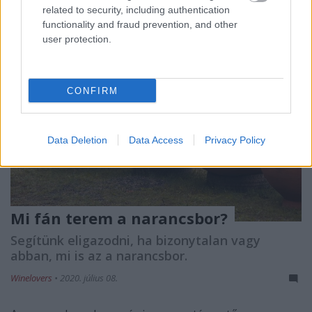
related to security, including authentication
functionality and fraud prevention, and other
user protection.
CONFIRM
Data Deletion
Data Access
Privacy Policy
Mi fán terem a narancsbor?
Segítünk eligazodni, ha bizonytalan vagy
abban, mi is az a narancsbor.
Winelovers
•
2020. július 08.