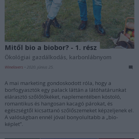
Mitől bio a biobor? - 1. rész
Ökológiai gazdálkodás, karbonlábnyom
Winelovers
•
2020. június 25.
A mai marketing gondoskodott róla, hogy a
borfogyasztók egy palack láttán a látóhatárunkat
elárasztó szőlőtőkéket, naplementében kóstoló,
romantikus és hangosan kacagó párokat, és
egészségtől kicsattanó szőlőszemeket képzeljenek el.
A valóságban ennél jóval bonyolultabb a „bio-
képlet”.