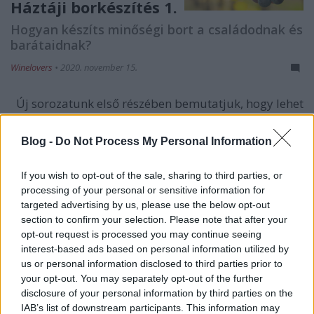
Háztáji borkészítés 1.
Hogyan készíts minőségi bort a családodnak és
barátaidnak?
Winelovers
•
2020. november 15.
Új sorozatunk első részében bemutatjuk, hogy lehet
kis területen, modern eszközpark nélkül hatékonyan
minőségi bort készíteni.
Blog -
Do Not Process My Personal Information
If you wish to opt-out of the sale, sharing to third parties, or
processing of your personal or sensitive information for
targeted advertising by us, please use the below opt-out
section to confirm your selection. Please note that after your
opt-out request is processed you may continue seeing
interest-based ads based on personal information utilized by
us or personal information disclosed to third parties prior to
your opt-out. You may separately opt-out of the further
disclosure of your personal information by third parties on the
IAB’s list of downstream participants. This information may