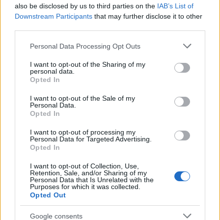
also be disclosed by us to third parties on the
IAB’s List of
Downstream Participants
that may further disclose it to other
third parties.
Please note that this website/app uses one or more Google
Hogyan legyek borász?
Personal Data Processing Opt Outs
services and may gather and store information including but
Milyen döntéseket kell meghoznia a borásznak
not limited to your visit or usage behaviour. You may click to
I want to opt-out of the Sharing of my
personal data.
a szüret idején?
grant or deny consent to Google and its third-party tags to
Opted In
use your data for below specified purposes in below Google
Winelovers
•
2020. szeptember 07.
consent section.
I want to opt-out of the Sale of my
Personal Data.
Opted In
Ha valaha is gondolkoztál a borász szakma
elsajátításán, nem árt tudnod, mivel jár ez a
I want to opt-out of processing my
csodálatos hivatás.
Personal Data for Targeted Advertising.
Opted In
I want to opt-out of Collection, Use,
Retention, Sale, and/or Sharing of my
Personal Data that Is Unrelated with the
Purposes for which it was collected.
Opted Out
Google consents