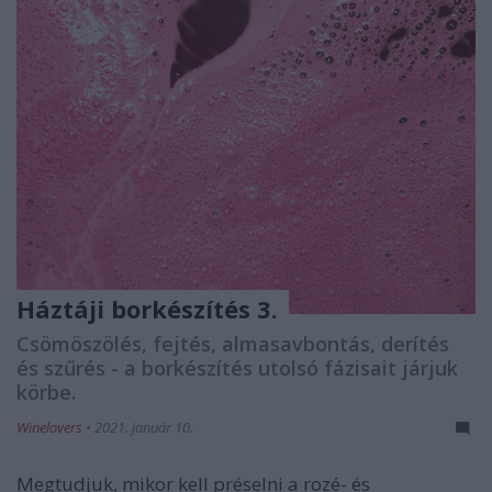
Háztáji borkészítés 3.
Csömöszölés, fejtés, almasavbontás, derítés
és szűrés - a borkészítés utolsó fázisait járjuk
körbe.
Winelovers
•
2021. január 10.
Megtudjuk, mikor kell préselni a rozé- és