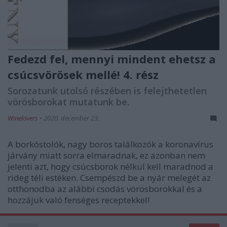
Fedezd fel, mennyi mindent ehetsz a
csúcsvörösek mellé! 4. rész
Sorozatunk utolsó részében is felejthetetlen
vörösborokat mutatunk be.
Winelovers
•
2020. december 23.
A borkóstolók, nagy boros találkozók a koronavírus
járvány miatt sorra elmaradnak, ez azonban nem
jelenti azt, hogy csúcsborok nélkül kell maradnod a
rideg téli estéken. Csempészd be a nyár melegét az
otthonodba az alábbi csodás vörösborokkal és a
hozzájuk való fenséges receptekkel!