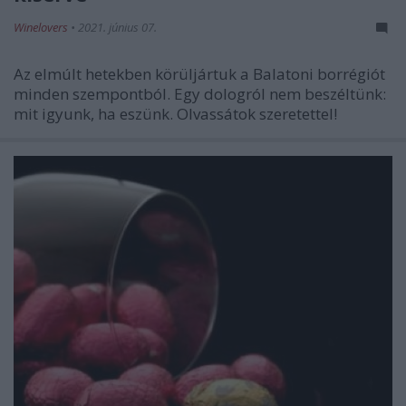
Winelovers
•
2021. június 07.
Az elmúlt hetekben körüljártuk a Balatoni borrégiót
minden szempontból. Egy dologról nem beszéltünk:
mit igyunk, ha eszünk. Olvassátok szeretettel!