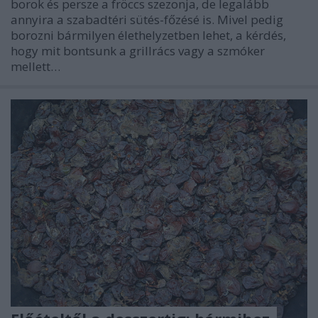
borok és persze a fröccs szezonja, de legalább
annyira a szabadtéri sütés-főzésé is. Mivel pedig
borozni bármilyen élethelyzetben lehet, a kérdés,
hogy mit bontsunk a grillrács vagy a szmóker
mellett…