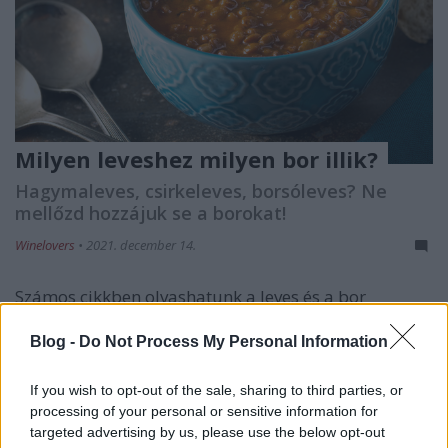
Milyen leveshez milyen bor illik?
Hagymaleves, csirkeleves, borsóleves? Ne
mellőzd hozzájuk se a borokat!
Winelovers
•
2021. december 14.
Számos cikkben olvashatunk a leves és a bor
párosításának kihívásairól. Talán az utolsó dolog
amire a leves adta jóllakottság előtt, után és közben
Blog -
Do Not Process My Personal Information
gondolunk, az az, hogy még több folyékonyat
vegyünk magunkhoz. És igaz az is, hogy a húsos
If you wish to opt-out of the sale, sharing to third parties, or
levesek kölcsönhatása, az alapok és a hozzávalók
processing of your personal or sensitive information for
összjátéka…
targeted advertising by us, please use the below opt-out