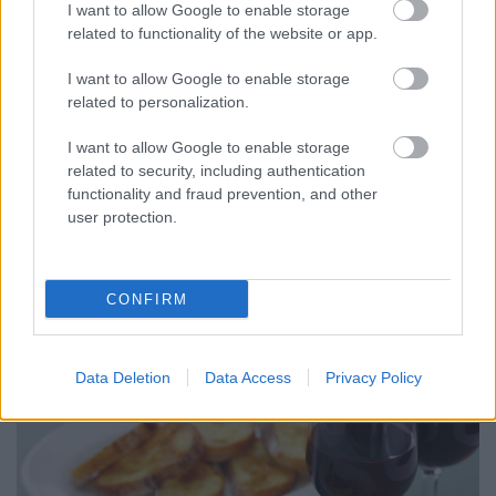
I want to allow Google to enable storage
related to functionality of the website or app.
Sommelier alapismeretek videó
I want to allow Google to enable storage
Szik Mátyás háromszoros sommelier bajnok
related to personalization.
videón meséli el a bor szervírozás alapjait.
I want to allow Google to enable storage
Winelovers
•
2021. november 28.
related to security, including authentication
functionality and fraud prevention, and other
A bor.hu oldalon a Bor a vendéglátásban kurzus 11
user protection.
oktatóvideóját érheted el. A rövid videók
megismertetnek a szőlő- és borismereti
alapokkal, képbe hoznak arról, hogyan kell kóstolni
CONFIRM
és értékelni a borokat, bemutatják a hazai
borrégiókat, azok gasztronómiai sajátosságait. A
cikkben csatolt videóban…
Data Deletion
Data Access
Privacy Policy