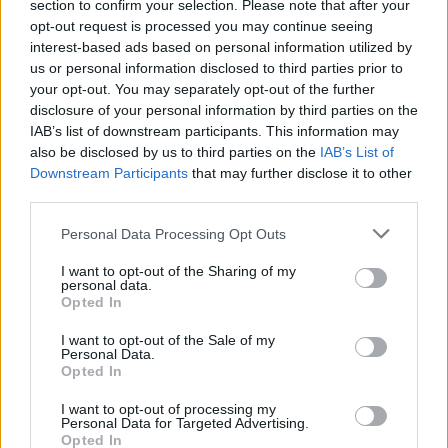
section to confirm your selection. Please note that after your
opt-out request is processed you may continue seeing
interest-based ads based on personal information utilized by
us or personal information disclosed to third parties prior to
your opt-out. You may separately opt-out of the further
disclosure of your personal information by third parties on the
IAB’s list of downstream participants. This information may
also be disclosed by us to third parties on the
IAB’s List of
Downstream Participants
that may further disclose it to other
third parties.
Please note that this website/app uses one or more Google
Personal Data Processing Opt Outs
services and may gather and store information including but
not limited to your visit or usage behaviour. You may click to
I want to opt-out of the Sharing of my
personal data.
grant or deny consent to Google and its third-party tags to
Opted In
use your data for below specified purposes in below Google
Ínycsiklandó fogások és bordói borok
consent section.
I want to opt-out of the Sale of my
Personal Data.
karácsonyra
Opted In
Komplett bor-étel kombinációkat mutatunk,
I want to opt-out of processing my
hogy ne kelljen neked kitalálnod.
Personal Data for Targeted Advertising.
Opted In