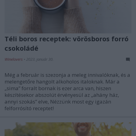
Téli boros receptek: vörösboros forró
csokoládé
Winelovers
•
2023. január 30.
Még a február is szezonja a meleg innivalóknak, és a
melengetőre hangolt alkoholos italoknak. Már a
„sima” forralt bornak is ezer arca van, hiszen
készítésekor abszolút érvényesül az „ahány ház,
annyi szokás” elve, Nézzünk most egy igazán
felforrósító receptet!