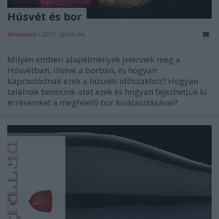
Húsvét és bor
Winelovers
•
2021. április 04.
Milyen emberi alapélmények jelennek meg a
Húsvétban, illetve a borban, és hogyan
kapcsolódnak ezek a húsvéti időszakhoz? Hogyan
találnak bennünk utat ezek és hogyan fejezhetjük ki
érzéseinket a megfelelő bor kiválasztásával?