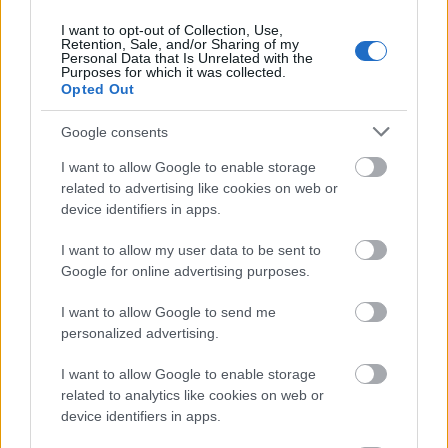
Winelovers
•
2021. december 02.
I want to opt-out of Collection, Use,
Retention, Sale, and/or Sharing of my
Noha a fehér karácsony iránti gyermeki vágyunkat
Personal Data that Is Unrelated with the
Purposes for which it was collected.
sajnos úgy néz ki, idén is el kell, hogy engedjük,
Opted Out
bordó még lehet a karácsonyunk, sőt: bordóit.
Melléjük pedig ínycsiklandó karácsonyi figásokat
Google consents
mutatunk.
I want to allow Google to enable storage
related to advertising like cookies on web or
device identifiers in apps.
I want to allow my user data to be sent to
Google for online advertising purposes.
I want to allow Google to send me
personalized advertising.
I want to allow Google to enable storage
related to analytics like cookies on web or
device identifiers in apps.