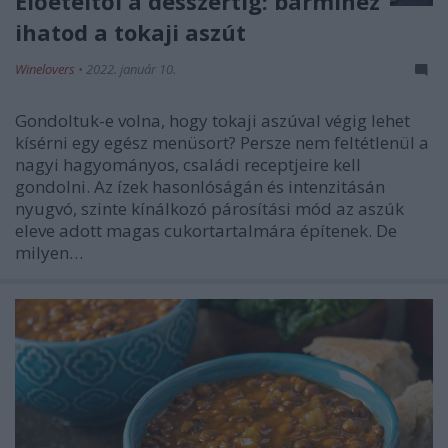
Előételtől a desszertig: bármihez
ihatod a tokaji aszút
Winelovers
•
2022. január 10.
Gondoltuk-e volna, hogy tokaji aszúval végig lehet
kísérni egy egész menüsort? Persze nem feltétlenül a
nagyi hagyományos, családi receptjeire kell
gondolni. Az ízek hasonlóságán és intenzitásán
nyugvó, szinte kínálkozó párosítási mód az aszúk
eleve adott magas cukortartalmára építenek. De
milyen…