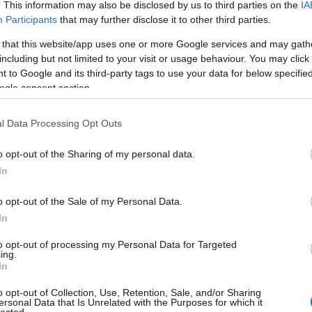
. This information may also be disclosed by us to third parties on the
IA
nyár
életmód
színes
tippek
horoszkóp
június
borozás
Participants
that may further disclose it to other third parties.
borpárosítás
magazinrovat
borhoroszkóp
 that this website/app uses one or more Google services and may gath
including but not limited to your visit or usage behaviour. You may click 
 to Google and its third-party tags to use your data for below specifi
löttei?
ogle consent section.
l Data Processing Opt Outs
o opt-out of the Sharing of my personal data.
ában nem csak a Majálison elfogyasztott söré lehet az
In
en az izgalmas, friss és eddig kevésbé ismert borok is
Talán nem véletlen, hogy hasonló különlegességeket
o opt-out of the Sale of my Personal Data.
ak: lássuk hát, mit igyanak Pünkösd havának szülöttei!
In
to opt-out of processing my Personal Data for Targeted
ing.
In
o opt-out of Collection, Use, Retention, Sale, and/or Sharing
ersonal Data that Is Unrelated with the Purposes for which it
lected.