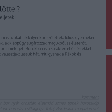
löttei?
eljetek!
em is azokat, akik ilyenkor születtek. Július gyermekei
ek, akik éppúgy sugározzák magukból az életerőt,
or a meleget. Borokban is a karakterrel és értékkel
 választják; lássuk hát, mit igyanak a Rákok és
komment
t
bor
nyár
oroszlán
életmód
színes
tippek
horoszkóp
hfark
borozás
csillagjegy
Tokaj
Bordeaux
magazinrovat