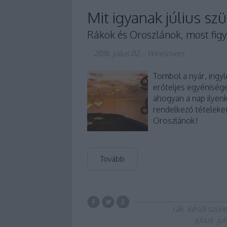
Mit igyanak július szü
Rákok és Oroszlánok, most figy
2018. július 02.
-
Winelovers
Tombol a nyár, irigyl
erőteljes egyéniség
ahogyan a nap ilyenk
rendelkező tételeket
Oroszlánok!
Tovább
rák
késői szüre
július
ju