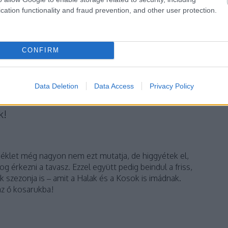
cation functionality and fraud prevention, and other user protection.
komment
s
bikavér
bor
életmód
április
színes
tippek
horoszkóp
CONFIRM
bika
kos
borozás
csillagjegy
tipprovat
borhoroszkóp
Data Deletion
Data Access
Privacy Policy
zülöttei?
k!
éklet még nagyon nem ezt mutatja, de higgyétek el,
g érkezni a tavasz. Ezzel együtt pedig beindul a friss,
ok szezonja is – amit a Halak és a Kosok is imádnak.
az ő kosarukba!