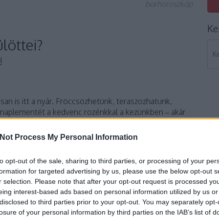
borhoroszkóp
Ke
ülöttei?
!
san is itt a nyár. Fröccsözhetünk, teraszozhatunk,
i naplementét a kedvenc rozénkkal a kezünkben – akár
 szülöttei pedig pontosan tudják, hogyan kell élvezni az
 úgyhogy lássuk is, mit igyanak az Ikrek és a Rákok!
Not Process My Personal Information
to opt-out of the sale, sharing to third parties, or processing of your per
formation for targeted advertising by us, please use the below opt-out s
r selection. Please note that after your opt-out request is processed y
eing interest-based ads based on personal information utilized by us or
disclosed to third parties prior to your opt-out. You may separately opt-
losure of your personal information by third parties on the IAB’s list of
komment