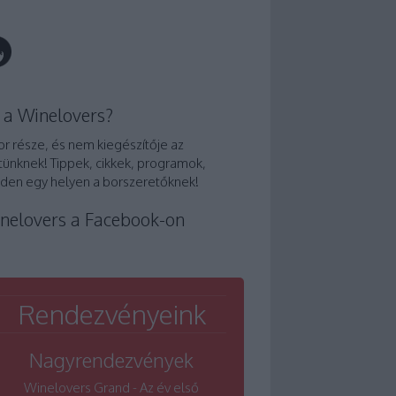
 a Winelovers?
or része, és nem kiegészítője az
tünknek! Tippek, cikkek, programok,
den egy helyen a borszeretőknek!
nelovers a Facebook-on
Rendezvényeink
Nagyrendezvények
Winelovers Grand - Az év első