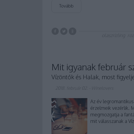
Tovább
olaszrizling
ro
Mit igyanak február s
Vízöntők és Halak, most figyelj
2018. február 02.
-
Winelovers
Az év legromantikus
érzelmeik vezérlik. 
megmozgatja a fantá
mit válasszanak a Ví