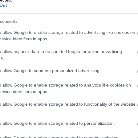
Out
komment
bor
életmód
május
színes
tippek
horoszkóp
ikrek
bika
consents
borozás
borpárosítás
borhoroszkóp
o allow Google to enable storage related to advertising like cookies on
evice identifiers in apps.
ülöttei?
o allow my user data to be sent to Google for online advertising
k!
s.
to allow Google to send me personalized advertising.
pant elhivatottak és maximalisták, így a borok világába
o allow Google to enable storage related to analytics like cookies on
 tudják beleásni magukat (mondjuk másképp el se tudjuk
evice identifiers in apps.
ontosan milyen borok is illenek az eltökélt Kosokhoz és
bb kiderül.
o allow Google to enable storage related to functionality of the website
o allow Google to enable storage related to personalization.
o allow Google to enable storage related to security, including