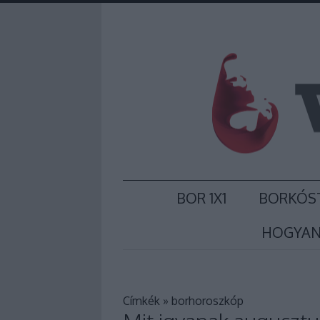
BOR 1X1
BORKÓS
HOGYAN
Címkék
»
borhoroszkóp