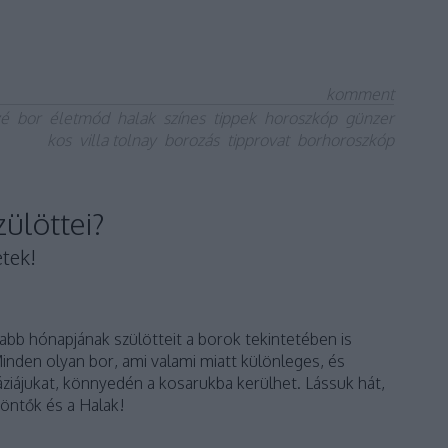
komment
zé
bor
életmód
halak
színes
tippek
horoszkóp
günzer
kos
villa tolnay
borozás
tipprovat
borhoroszkóp
zülöttei?
etek!
abb hónapjának szülötteit a borok tekintetében is
Minden olyan bor, ami valami miatt különleges, és
ziájukat, könnyedén a kosarukba kerülhet. Lássuk hát,
zöntők és a Halak!