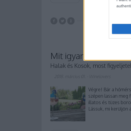
authenti
tavasz
kékfranko
Mit igyanak március s
Halak és Kosok, most figyeljete
2018. március 01.
-
Winelovers
Végre! Bár a hőmérs
szépen lassan meg fo
illatos és tüzes bor
Lássuk, mi kerüljön 