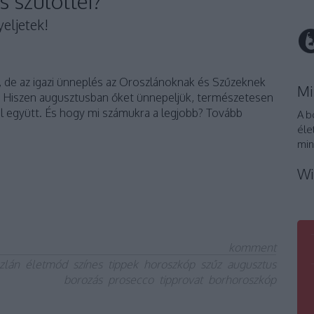
s szülöttei?
eljetek!
, de az igazi ünneplés az Oroszlánoknak és Szűzeknek
Mi
 Hiszen augusztusban őket ünnepeljük, természetesen
l együtt. És hogy mi számukra a legjobb? Tovább
A b
éle
min
Wi
komment
zlán
életmód
színes
tippek
horoszkóp
szűz
augusztus
borozás
prosecco
tipprovat
borhoroszkóp