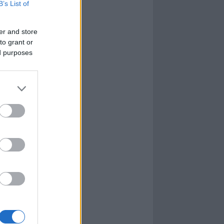
B’s List of
er and store
to grant or
ed purposes