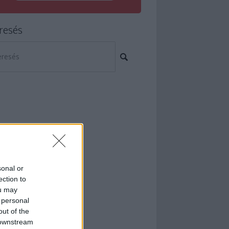
resés
sonal or
ection to
ou may
 personal
out of the
 downstream