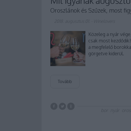
Mit igyanak augusztu
Oroszlánok és Szűzek, most figy
2018. augusztus 01.
-
Winelovers
Közeleg a nyár vége
csak most kezdődik!
a megfelelő borokka
görgetve kiderül.
Tovább
bor
nyár
oros