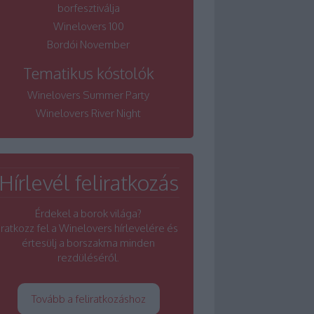
borfesztiválja
Winelovers 100
Bordói November
Tematikus kóstolók
Winelovers Summer Party
Winelovers River Night
Hírlevél feliratkozás
Érdekel a borok világa?
Iratkozz fel a Winelovers hírlevelére és
értesülj a borszakma minden
rezdüléséről.
Tovább a feliratkozáshoz