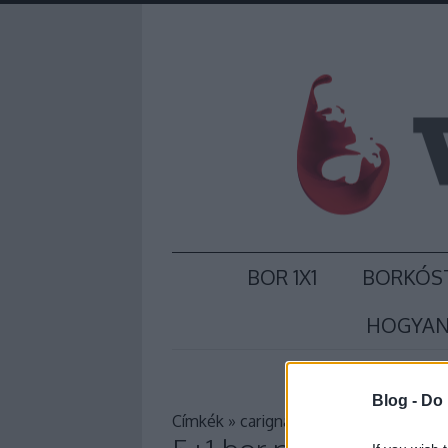
BOR 1X1
BORKÓS
HOGYAN
Blog -
Do 
Címkék
»
carignan