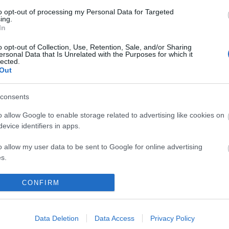
to opt-out of processing my Personal Data for Targeted
ing.
In
o opt-out of Collection, Use, Retention, Sale, and/or Sharing
t a szőlőben! Lehetséges ez?
ersonal Data that Is Unrelated with the Purposes for which it
lected.
Out
consents
o allow Google to enable storage related to advertising like cookies on
y szőlőföldje a napokban ünnepli 50. szüretét. Ha ez
evice identifiers in apps.
gában meglepő, akkor az, hogy mindezt 20 év alatt
 még egyet emel a szemöldökünkön.
o allow my user data to be sent to Google for online advertising
s.
to allow Google to send me personalized advertising.
CONFIRM
o allow Google to enable storage related to analytics like cookies on
evice identifiers in apps.
Data Deletion
Data Access
Privacy Policy