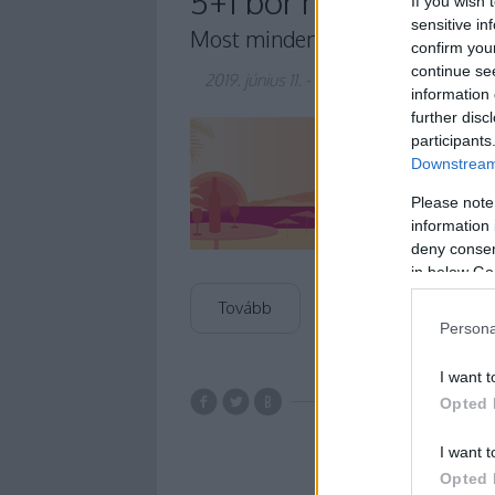
5+1 bor nyárra, egzot
If you wish 
sensitive in
Most minden megy, ami kicsit 
confirm you
continue se
2019. június 11.
-
Winelovers
information 
further disc
A borvilág 2019-es 
participants
amik valamilyen mó
Downstream 
minden, ami "más", a
Hogy ti se maradjato
Please note
information 
deny consent
in below Go
Tovább
Persona
I want t
Opted 
chardon
carignan
mazsola
I want t
Opted 