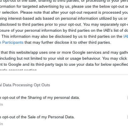
ikus borvidékekről
to opt-out of the sale, sharing to third parties, or processing of your per
formation for targeted advertising by us, please use the below opt-out s
is más
r selection. Please note that after your opt-out request is processed y
eing interest-based ads based on personal information utilized by us or
disclosed to third parties prior to your opt-out. You may separately opt-
losure of your personal information by third parties on the IAB’s list of
trendjeinél meghatározó szerepet kaptak azok a borok,
Mi
. This information may also be disclosed by us to third parties on the
IA
don kitűnnek a tömegből. Manapság nagyon menő
Participants
that may further disclose it to other third parties.
mi egzotikus, ami ritkaság, ami után kutakodni kell.
A b
k ki a jóból, összeszedtünk pár olyan távoli (és…
 that this website/app uses one or more Google services and may gath
éle
including but not limited to your visit or usage behaviour. You may click 
min
 to Google and its third-party tags to use your data for below specifi
Wi
ogle consent section.
l Data Processing Opt Outs
o opt-out of the Sharing of my personal data.
komment
In
nay
életmód
pezsgő
színes
tippek
cinsault
plavac mali
bor
tipprovat
stellenrust
carassia
woodhaven
chateau
o opt-out of the Sale of my Personal Data.
musar
kriz
cavino
In