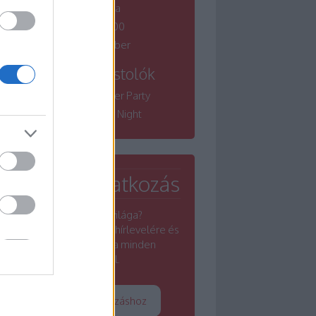
borfesztiválja
Winelovers 100
Bordói November
Tematikus kóstolók
Winelovers Summer Party
Winelovers River Night
Hírlevél feliratkozás
Érdekel a borok világa?
Iratkozz fel a Winelovers hírlevelére és
értesülj a borszakma minden
rezdüléséről.
Tovább a feliratkozáshoz