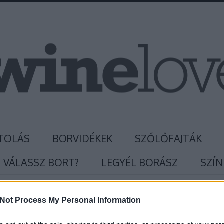
TOLÁS
BORVIDÉKEK
SZŐLŐFAJTÁK
 VÁLASSZ BORT?
LEGYÉL BORÁSZ
SZÍN
Not Process My Personal Information