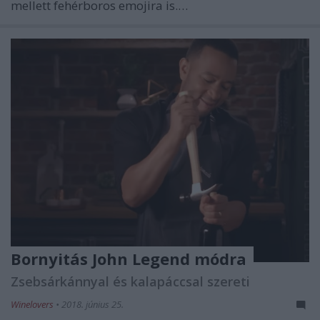
mellett fehérboros emojira is.…
Bornyitás John Legend módra
Zsebsárkánnyal és kalapáccsal szereti
Winelovers
•
2018. június 25.