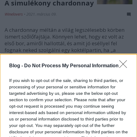
A simulékony chardonnay
Winelovers
•
2021. március 09.
A chardonnay méltán a világ legszélesebb körben
ismert szőlőfajtája. Könnyen lehet, hogy ez volt az
első bor, amiről hallottál, és amit jó eséllyel fel
fognak neked szolgálni egy koktélpartin, ha „a
fehérből” rendelsz. A szőlő maga eléggé semleges,
de egy kis borkészítési varázslattal át lehet…
Blog -
Do Not Process My Personal Information
If you wish to opt-out of the sale, sharing to third parties, or
processing of your personal or sensitive information for
targeted advertising by us, please use the below opt-out
section to confirm your selection. Please note that after your
opt-out request is processed you may continue seeing
interest-based ads based on personal information utilized by
us or personal information disclosed to third parties prior to
your opt-out. You may separately opt-out of the further
disclosure of your personal information by third parties on the