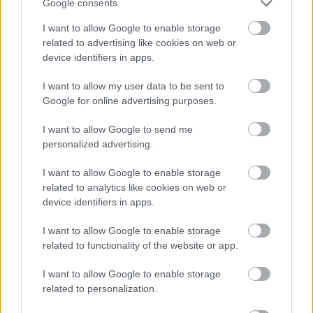
Google consents
I want to allow Google to enable storage
related to advertising like cookies on web or
device identifiers in apps.
I want to allow my user data to be sent to
Google for online advertising purposes.
I want to allow Google to send me
personalized advertising.
I want to allow Google to enable storage
related to analytics like cookies on web or
device identifiers in apps.
Hogyan lehet egy bor krémes?
És egyáltalán, mit jelent ez?
I want to allow Google to enable storage
related to functionality of the website or app.
Winelovers
•
2019. március 22.
I want to allow Google to enable storage
A borleírásoknál használatos krémes jelző több
related to personalization.
dolgot is jelölhet. Champagne-ok leírásakor például