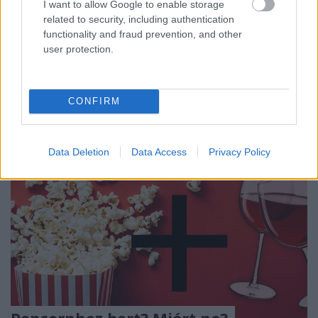
I want to allow Google to enable storage
az élesztők jelenlétére utal, más esetekben pedig
related to security, including authentication
ezzel magyarázható, hogy briósos, kekszes
functionality and fraud prevention, and other
aromajegyeket vagy esetleg extra "lágy" kortyokat
user protection.
érzünk.
CONFIRM
Data Deletion
Data Access
Privacy Policy
Popcornhoz bort? Miért ne?