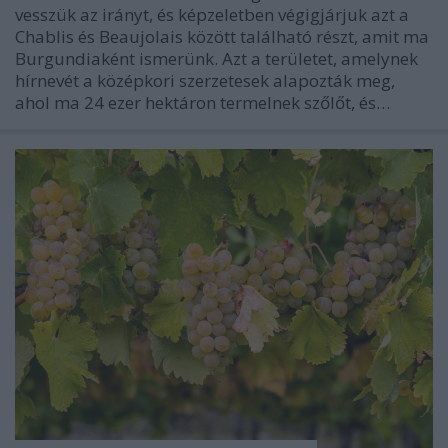
vesszük az irányt, és képzeletben végigjárjuk azt a
Chablis és Beaujolais között található részt, amit ma
Burgundiaként ismerünk. Azt a területet, amelynek
hírnevét a középkori szerzetesek alapozták meg,
ahol ma 24 ezer hektáron termelnek szőlőt, és…