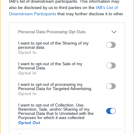
IAB’s list of downstream participants. This information may
also be disclosed by us to third parties on the
IAB’s List of
Downstream Participants
that may further disclose it to other
third parties.
Please note that this website/app uses one or more Google
Personal Data Processing Opt Outs
5+1 bor nyárra, egzotikus
services and may gather and store information including but
borvidékekről
not limited to your visit or usage behaviour. You may click to
I want to opt-out of the Sharing of my
personal data.
grant or deny consent to Google and its third-party tags to
Most minden megy, ami kicsit is más
Opted In
use your data for below specified purposes in below Google
consent section.
Winelovers
•
2019. június 11.
I want to opt-out of the Sale of my
Personal Data.
Opted In
A borvilág 2019-es trendjeinél meghatározó
szerepet kaptak azok a borok, amik valamilyen
I want to opt-out of processing my
Personal Data for Targeted Advertising.
módon kitűnnek a tömegből. Manapság nagyon
Opted In
menő minden, ami "más", ami egzotikus, ami
ritkaság, ami után kutakodni kell. Hogy ti se
I want to opt-out of Collection, Use,
Retention, Sale, and/or Sharing of my
maradjatok ki a jóból, összeszedtünk pár olyan
Personal Data that Is Unrelated with the
távoli (és…
Purposes for which it was collected.
Opted Out