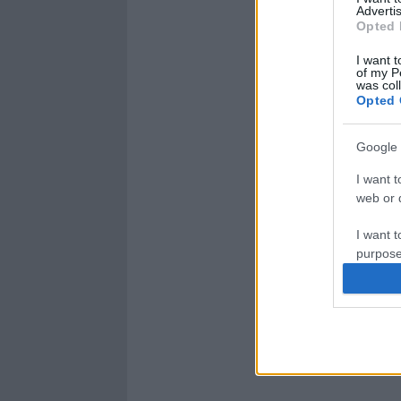
Advertis
Opted 
I want t
of my P
was col
Opted 
Google 
I want t
web or d
I want t
purpose
I want 
I want t
web or d
I want t