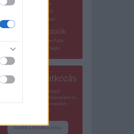
borfesztiválja
Winelovers 100
Bordói November
Tematikus kóstolók
Winelovers Summer Party
Winelovers River Night
Hírlevél feliratkozás
Érdekel a borok világa?
Iratkozz fel a Winelovers hírlevelére és
értesülj a borszakma minden
rezdüléséről.
Tovább a feliratkozáshoz