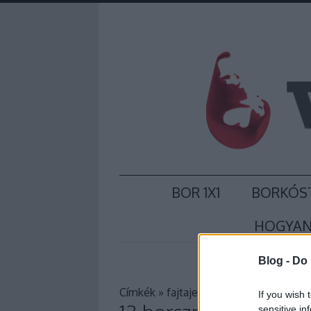
BOR 1X1
BORKÓS
HOGYAN
Blog -
Do 
Címkék
»
fajtajelleg
If you wish 
sensitive in