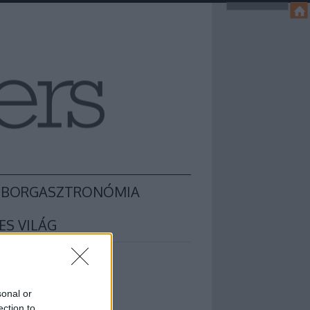
BORGASZTRONÓMIA
ES VILÁG
sonal or
ection to