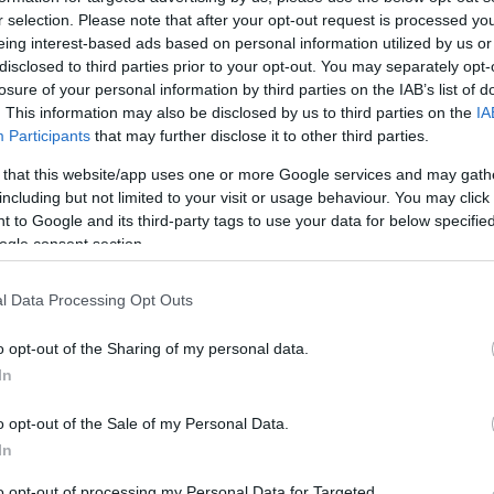
, és jelentésük
r selection. Please note that after your opt-out request is processed y
rsznob vagy
eing interest-based ads based on personal information utilized by us or
disclosed to third parties prior to your opt-out. You may separately opt-
losure of your personal information by third parties on the IAB’s list of
. This information may also be disclosed by us to third parties on the
IA
r borkóstolón? És ugye te is hallottad már, ahogy a
Participants
that may further disclose it to other third parties.
Mi
szetességgel beszél a hosszú lecsengésről, fineszről,
 that this website/app uses one or more Google services and may gath
nninokról, mintha csak a vasárnapi húsleves összetevőit
A b
including but not limited to your visit or usage behaviour. You may click 
 mersz visszakérdezni, mert melletted mindenki
éle
 to Google and its third-party tags to use your data for below specifi
min
ogle consent section.
Wi
l Data Processing Opt Outs
o opt-out of the Sharing of my personal data.
In
komment
tannin
színes
tippek
sznob
borkóstoló
aroma
borozás
o opt-out of the Sale of my Personal Data.
kantálás
extrakt
korty
finesz
templomablak
fajtajelleg
In
lecsengés
magazinrovat
borsznob
savtartalom
to opt-out of processing my Personal Data for Targeted