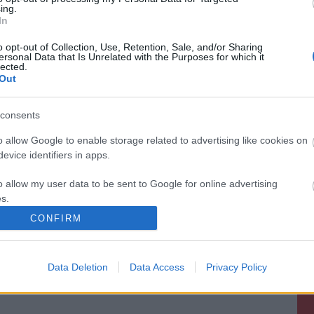
ing.
In
o opt-out of Collection, Use, Retention, Sale, and/or Sharing
ersonal Data that Is Unrelated with the Purposes for which it
lected.
Out
consents
o allow Google to enable storage related to advertising like cookies on
evice identifiers in apps.
o allow my user data to be sent to Google for online advertising
s.
CONFIRM
to allow Google to send me personalized advertising.
o allow Google to enable storage related to analytics like cookies on
Data Deletion
Data Access
Privacy Policy
evice identifiers in apps.
o allow Google to enable storage related to functionality of the website