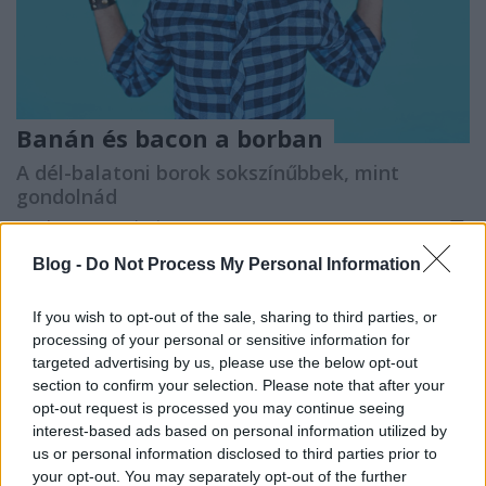
Banán és bacon a borban
A dél-balatoni borok sokszínűbbek, mint
gondolnád
Winelovers
•
2018. április 03.
Blog -
Do Not Process My Personal Information
Tény: a dél-balatoni borstílus egyre népszerűbb a
borrajongók körében, sokakat vonz a borok
If you wish to opt-out of the sale, sharing to third parties, or
világához egy-egy kóstolással egybekötött nyaralás
processing of your personal or sensitive information for
során – Európa talán legnépszerűbb tavánál. Kuti
targeted advertising by us, please use the below opt-out
Vilmos barátunk pedig leutazott, hogy elmesélje
section to confirm your selection. Please note that after your
nektek, mi történik a borvidék legfiatalabb
opt-out request is processed you may continue seeing
borászánál.
interest-based ads based on personal information utilized by
us or personal information disclosed to third parties prior to
your opt-out. You may separately opt-out of the further