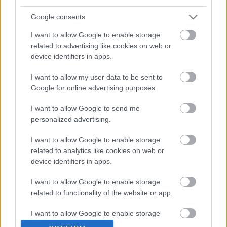
nagyjai, azaz a Borászok Borásza és az Év
Bortermelője díj birtokosai ezt a tíz srácot és
Google consents
egyetlenegy lányt ajánlották a nagyközönség
I want to allow Google to enable storage
figyelmébe – így pedig közülük fog…
related to advertising like cookies on web or
device identifiers in apps.
Az ereidben is bor folyik?
I want to allow my user data to be sent to
5 jel, ami arra utal, hogy borásznak születtél
Google for online advertising purposes.
Winelovers
•
2017. március 02.
I want to allow Google to send me
personalized advertising.
via GIPHY Borásznak lenni különleges hivatás, amire
talán születni is kell. Persze a kemény munka
I want to allow Google to enable storage
meghozza gyümölcsét (borát), de létezhetnek olyan
related to analytics like cookies on web or
jelek, amelyek azt sugallják: a te utad a borkészítés
device identifiers in apps.
lesz!
I want to allow Google to enable storage
related to functionality of the website or app.
I want to allow Google to enable storage
related to personalization.