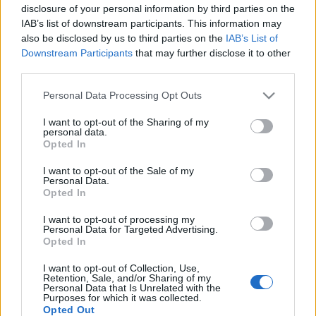
disclosure of your personal information by third parties on the
IAB’s list of downstream participants. This information may
also be disclosed by us to third parties on the
IAB’s List of
Downstream Participants
that may further disclose it to other
third parties.
Please note that this website/app uses one or more Google
Personal Data Processing Opt Outs
services and may gather and store information including but
not limited to your visit or usage behaviour. You may click to
I want to opt-out of the Sharing of my
personal data.
grant or deny consent to Google and its third-party tags to
Opted In
use your data for below specified purposes in below Google
consent section.
I want to opt-out of the Sale of my
Personal Data.
Opted In
Támogass te is egy fiatal borászt!
I want to opt-out of processing my
Personal Data for Targeted Advertising.
Szavazz és nyerj!
Opted In
Winelovers
•
2018. január 29.
I want to opt-out of Collection, Use,
Retention, Sale, and/or Sharing of my
Van 11 fiatal magyar borász, akik idén különleges
Personal Data that Is Unrelated with the
Purposes for which it was collected.
megtiszteltetésben részesültek. A korábbi évek
Opted Out