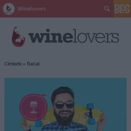
Winelovers
Címkék
»
fiatal