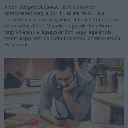
A bor- ételpárosításokat kétféle irányból
közelítheted meg: a bor, ill. az étel felől. Ha a
borkóstolás a lényeges, akkor nem kell túlgondolnod
az ételválasztékot. Olyankor ugyanis, ha a borra
vagy kíváncsi, a legegyszerűbb, vagy legalábbis
semmiképp nem bonyolult falatkák jöhetnek szóba.
Ha viszont…