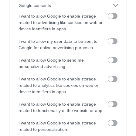
Google consents
I want to allow Google to enable storage
related to advertising like cookies on web or
device identifiers in apps.
I want to allow my user data to be sent to
Google for online advertising purposes.
Piknik és bor
I want to allow Google to send me
Hozzávalók a tökéletes élményhez
personalized advertising.
Winelovers
•
2020. augusztus 25.
I want to allow Google to enable storage
related to analytics like cookies on web or
Csakúgy, mint a magassarkú cipő vagy a
device identifiers in apps.
hosszúujjú nyári ing, egy szabadban elköltött piknik
is akkor a legjobb, ha nem vagyunk a részesei.
I want to allow Google to enable storage
related to functionality of the website or app.
Hiszen rendszerint minden kiborul, meleg, hideg,
ragad, jönnek a hangyák és a többi. Lássuk, hogyan
I want to allow Google to enable storage
lehet mégis élvezhetővé tenni a vasárnap délutánt,
related to personalization.
hogy a…