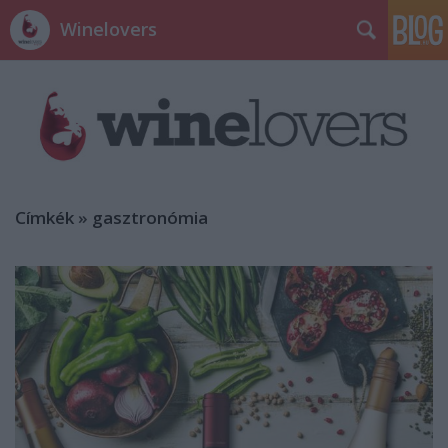
Winelovers
Címkék
»
gasztronómia