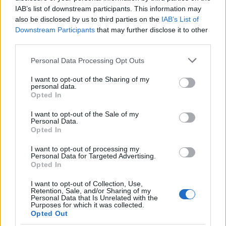
IAB’s list of downstream participants. This information may
Milyen a testes bor, mitől testes egy
also be disclosed by us to third parties on the
IAB’s List of
Downstream Participants
that may further disclose it to other
bor?
third parties.
Imádtátok tavaly ezt a cikkünket. Nem csoda,
Please note that this website/app uses one or more Google
Personal Data Processing Opt Outs
hiszen mindent elmondunk benne a témáról.
services and may gather and store information including but
not limited to your visit or usage behaviour. You may click to
I want to opt-out of the Sharing of my
Winelovers
•
2020. október 21.
personal data.
grant or deny consent to Google and its third-party tags to
Opted In
use your data for below specified purposes in below Google
Míg az emberek testi adottságairól általában nem
consent section.
I want to opt-out of the Sale of my
szokás beszélni, addig a borok analizálásának egyik
Personal Data.
fontos része annak megállapítása, hogy mekkora a
Opted In
bor teste.
I want to opt-out of processing my
Personal Data for Targeted Advertising.
Opted In
I want to opt-out of Collection, Use,
Retention, Sale, and/or Sharing of my
Personal Data that Is Unrelated with the
Purposes for which it was collected.
Opted Out