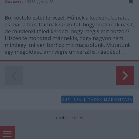
Winelovers
•
2018. április 18.
Borkóstoló estét tervezel. Hűlnek a kedvenc boraid,
és már a barátaidnak is szóltál, hogy hozzanak nasit,
de mindenki tőled kérdezi, hogy mégis mit hozzon?
Hiszen te mondtad már nekik, hogy nagyon nem
mindegy, milyen borhoz mit majszolunk. Mutatunk
egy megoldást, ami végre univerzális, ráadásul…
SÜTI BEÁLLÍTÁSOK MÓDOSÍTÁSA
mobil
|
teljes