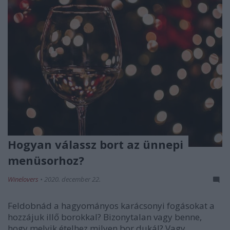
Hogyan válassz bort az ünnepi
menüsorhoz?
Winelovers
•
2020. december 22.
Feldobnád a hagyományos karácsonyi fogásokat a
hozzájuk illő borokkal? Bizonytalan vagy benne,
hogy melyik ételhez milyen bor dukál? Vagy