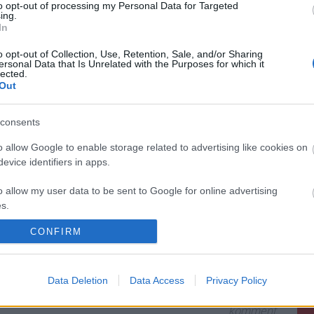
to opt-out of processing my Personal Data for Targeted
ing.
In
o opt-out of Collection, Use, Retention, Sale, and/or Sharing
= Szent Márton-nap
ersonal Data that Is Unrelated with the Purposes for which it
lected.
yt!
Out
consents
, a közelgő Szent Márton-nap varázsa, a libaételek, az
o allow Google to enable storage related to advertising like cookies on
kapcsolódó színes programokra végre idén már nem kell
evice identifiers in apps.
 miről is szól a legenda, és miért szokás ilyenkor
egy villányi portugieser mellé?
o allow my user data to be sent to Google for online advertising
s.
CONFIRM
to allow Google to send me personalized advertising.
o allow Google to enable storage related to analytics like cookies on
Data Deletion
Data Access
Privacy Policy
evice identifiers in apps.
komment
o allow Google to enable storage related to functionality of the website