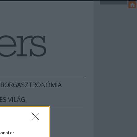
BORGASZTRONÓMIA
ES VILÁG
sonal or