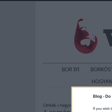
BOR 1X1
BORKÓS
HOGYAN
Blog -
Do 
Címkék
»
hagyomány
If you wish 