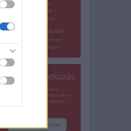
borfesztiválja
Winelovers 100
Bordói November
Tematikus kóstolók
Winelovers Summer Party
Winelovers River Night
Hírlevél feliratkozás
Érdekel a borok világa?
Iratkozz fel a Winelovers hírlevelére és
értesülj a borszakma minden
rezdüléséről.
Tovább a feliratkozáshoz