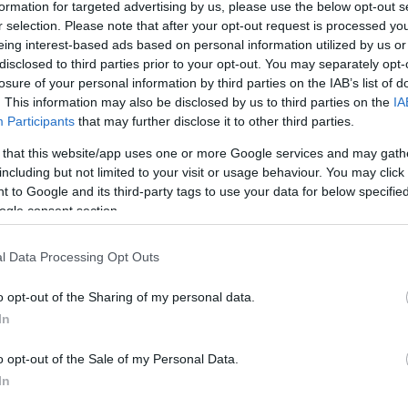
jét szűzek tapossák
formation for targeted advertising by us, please use the below opt-out s
r selection. Please note that after your opt-out request is processed y
írja is van róla
eing interest-based ads based on personal information utilized by us or
disclosed to third parties prior to your opt-out. You may separately opt-
losure of your personal information by third parties on the IAB’s list of
. This information may also be disclosed by us to third parties on the
IA
iában a papírok nagyon komoly értékkel bírnak.
Mi
Participants
that may further disclose it to other third parties.
ndenről egy paksamétányi dokumentumot felhalmozni,
felhasználni. Így tette ezt a korábbi román
A b
 that this website/app uses one or more Google services and may gath
ár borász) is, aki a szőlőjét taposó lányok szüzességi
éle
including but not limited to your visit or usage behaviour. You may click 
…
min
 to Google and its third-party tags to use your data for below specifi
ogle consent section.
Wi
l Data Processing Opt Outs
o opt-out of the Sharing of my personal data.
In
komment
bor
műsor
életmód
színes
hagyomány
borászat
szőlő
o opt-out of the Sale of my Personal Data.
borozás
préselés
Románia
magazinrovat
Viișoara
In