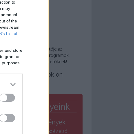
ection to
ou may
 personal
out of the
 downstream
B’s List of
 a Winelovers?
or része, és nem kiegészítője az
er and store
tünknek! Tippek, cikkek, programok,
to grant or
den egy helyen a borszeretőknek!
ed purposes
nelovers a Facebook-on
Rendezvényeink
Nagyrendezvények
Winelovers Grand - Az év első