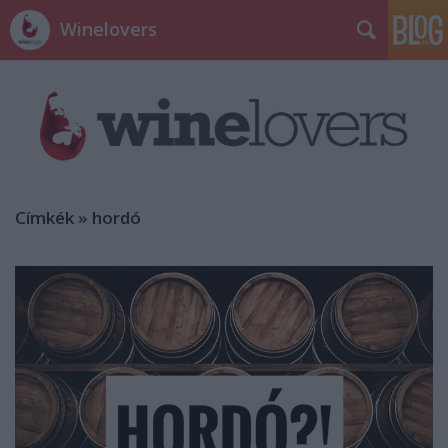
Winelovers
Címkék
»
hordó