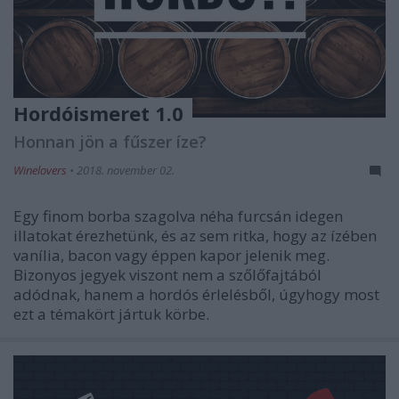
Hordóismeret 1.0
Honnan jön a fűszer íze?
Winelovers
•
2018. november 02.
Egy finom borba szagolva néha furcsán idegen
illatokat érezhetünk, és az sem ritka, hogy az ízében
vanília, bacon vagy éppen kapor jelenik meg.
Bizonyos jegyek viszont nem a szőlőfajtából
adódnak, hanem a hordós érlelésből, úgyhogy most
ezt a témakört jártuk körbe.