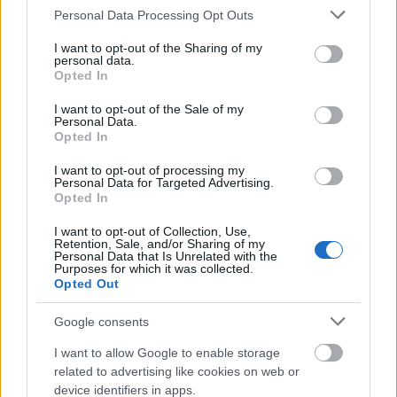
kezembe foghassam. Aztán amikor megérkezett,
Please note that this website/app uses one or more Google
Personal Data Processing Opt Outs
rájöttem, hogy itt nem fogok tudni megállni; még
services and may gather and store information including but
több eredeti boros kellékre lesz szükségem.
not limited to your visit or usage behaviour. You may click to
I want to opt-out of the Sharing of my
personal data.
grant or deny consent to Google and its third-party tags to
Opted In
use your data for below specified purposes in below Google
consent section.
I want to opt-out of the Sale of my
Personal Data.
Opted In
I want to opt-out of processing my
Personal Data for Targeted Advertising.
Opted In
I want to opt-out of Collection, Use,
Retention, Sale, and/or Sharing of my
Personal Data that Is Unrelated with the
Purposes for which it was collected.
Opted Out
Google consents
Hordóból készített bicikli?!
I want to allow Google to enable storage
related to advertising like cookies on web or
A Glenmorangie megcsinálta
device identifiers in apps.