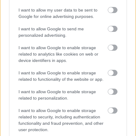
Winelovers
•
2017. szeptember 15.
I want to allow my user data to be sent to
Google for online advertising purposes.
Sok csodát láttunk már a hordók
újrahasznosításának címén, de szerintük ez a
I want to allow Google to send me
mostani mindent visz. Ezúttal ugyanis bicikli készült
personalized advertising.
hordódongából.
I want to allow Google to enable storage
related to analytics like cookies on web or
device identifiers in apps.
I want to allow Google to enable storage
related to functionality of the website or app.
I want to allow Google to enable storage
related to personalization.
I want to allow Google to enable storage
related to security, including authentication
functionality and fraud prevention, and other
user protection.