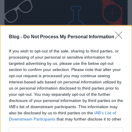
Blog -
Do Not Process My Personal Information
If you wish to opt-out of the sale, sharing to third parties, or
processing of your personal or sensitive information for
targeted advertising by us, please use the below opt-out
section to confirm your selection. Please note that after your
Karóra, napszemüveg és nyakkendő
opt-out request is processed you may continue seeing
interest-based ads based on personal information utilized by
boroshordóból
us or personal information disclosed to third parties prior to
Újrahasznosítás felsőfokon
your opt-out. You may separately opt-out of the further
disclosure of your personal information by third parties on the
ferenczicsilla
•
2018. március 27.
IAB’s list of downstream participants. This information may
also be disclosed by us to third parties on the
IAB’s List of
Amikor megrendeltem az első parafa
Downstream Participants
that may further disclose it to other
telefontokomat, óriási izgatottsággal vártam, hogy a
third parties.