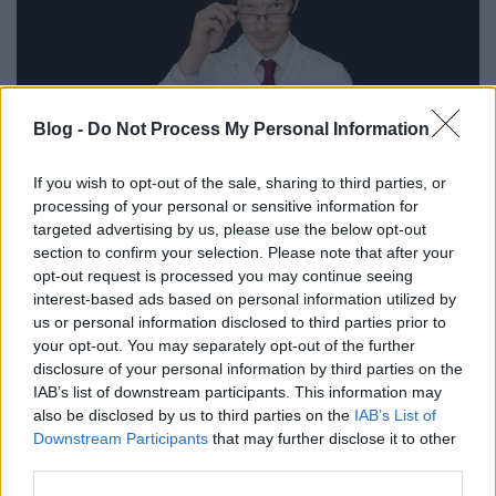
Blog -
Do Not Process My Personal Information
If you wish to opt-out of the sale, sharing to third parties, or
processing of your personal or sensitive information for
targeted advertising by us, please use the below opt-out
Kén a borban - aggódnom kell?
section to confirm your selection. Please note that after your
opt-out request is processed you may continue seeing
Mi a kén szerepe a borkészítésnél és kinél
interest-based ads based on personal information utilized by
okozhat gondot?
us or personal information disclosed to third parties prior to
your opt-out. You may separately opt-out of the further
Winelovers
•
2020. június 16.
disclosure of your personal information by third parties on the
IAB’s list of downstream participants. This information may
Egy boroscímkén nincs túl sok információ
also be disclosed by us to third parties on the
IAB’s List of
feltüntetve, de a “szulfitot tartalmaz” felirat majd
Downstream Participants
that may further disclose it to other
mindegyiken ott virít. Nem túl bíztató, igaz? Biztosan
third parties.
te is feltetted már magadnak a kérdést: ezek vajon