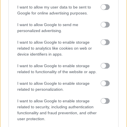
I want to allow my user data to be sent to
A bort misztikusabb italnak tartjuk, mint a sört,
Google for online advertising purposes.
elegánsabbnak, mint a párolt szeszeket, és még
I want to allow Google to send me
mindig nem tudjuk pontosan, hogy miből áll
personalized advertising.
pontosan. Bor = víz + alkohol + ....?
I want to allow Google to enable storage
related to analytics like cookies on web or
device identifiers in apps.
I want to allow Google to enable storage
related to functionality of the website or app.
I want to allow Google to enable storage
related to personalization.
I want to allow Google to enable storage
related to security, including authentication
functionality and fraud prevention, and other
user protection.