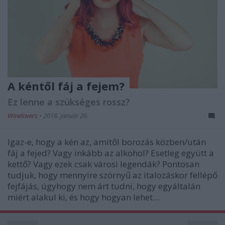
A kéntől fáj a fejem?
Ez lenne a szükséges rossz?
Winelovers
•
2018. január 26.
Igaz-e, hogy a kén az, amitől borozás közben/után
fáj a fejed? Vagy inkább az alkohol? Esetleg együtt a
kettő? Vagy ezek csak városi legendák? Pontosan
tudjuk, hogy mennyire szörnyű az italozáskor fellépő
fejfájás, úgyhogy nem árt tudni, hogy egyáltalán
miért alakul ki, és hogy hogyan lehet…