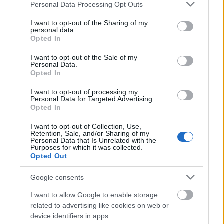
károsak az egészségre?
Please note that this website/app uses one or more Google
Personal Data Processing Opt Outs
services and may gather and store information including but
not limited to your visit or usage behaviour. You may click to
I want to opt-out of the Sharing of my
personal data.
grant or deny consent to Google and its third-party tags to
Opted In
use your data for below specified purposes in below Google
consent section.
I want to opt-out of the Sale of my
Personal Data.
Opted In
I want to opt-out of processing my
Personal Data for Targeted Advertising.
Opted In
I want to opt-out of Collection, Use,
Retention, Sale, and/or Sharing of my
Personal Data that Is Unrelated with the
Purposes for which it was collected.
Opted Out
Google consents
Mi is a bor?
Minden, amit a borról 5 percben
I want to allow Google to enable storage
related to advertising like cookies on web or
megtanulhatsz
device identifiers in apps.
Winelovers
•
2020. május 06.