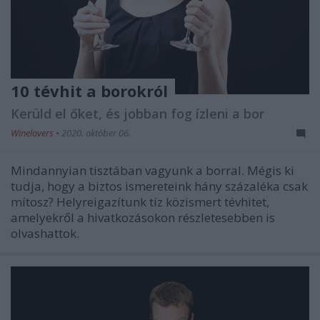
10 tévhit a borokról
Kerüld el őket, és jobban fog ízleni a bor
Winelovers
•
2020. október 06.
Mindannyian tisztában vagyunk a borral. Mégis ki
tudja, hogy a biztos ismereteink hány százaléka csak
mítosz? Helyreigazítunk tíz közismert tévhitet,
amelyekről a hivatkozásokon részletesebben is
olvashattok.