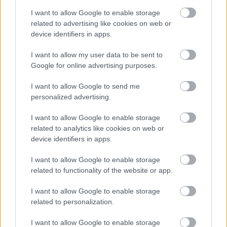
I want to allow Google to enable storage
related to advertising like cookies on web or
device identifiers in apps.
I want to allow my user data to be sent to
Mit igyanak december szülöttei?
Google for online advertising purposes.
Nyilasok és Bakok, most figyeljetek!
I want to allow Google to send me
Winelovers
•
2017. december 04.
personalized advertising.
I want to allow Google to enable storage
Szeptember, október és november után most a
related to analytics like cookies on web or
legvarázslatosabb hónap szülötteit látjuk el
device identifiers in apps.
borvásárlási tippekkel. Szerencsére könnyű dolgunk
van, mert a Nyilasok és Bakok kifejezetten kedvelik a
I want to allow Google to enable storage
különlegességeket és ritkaságokat is; lássuk hát, mit
related to functionality of the website or app.
igyanak december szülöttei!
I want to allow Google to enable storage
related to personalization.
I want to allow Google to enable storage