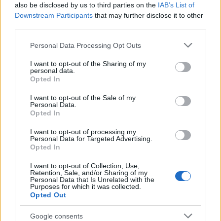
also be disclosed by us to third parties on the
IAB’s List of
Downstream Participants
that may further disclose it to other
Díszítsd idén vodkával a
third parties.
karácsonyfád
Please note that this website/app uses one or more Google
Personal Data Processing Opt Outs
services and may gather and store information including but
Újabb őrület a láthatáron
not limited to your visit or usage behaviour. You may click to
I want to opt-out of the Sharing of my
personal data.
Winelovers
•
2018. november 15.
grant or deny consent to Google and its third-party tags to
Opted In
use your data for below specified purposes in below Google
consent section.
Ez úgy fel fog villanyozni, mint az égők a
I want to opt-out of the Sale of my
Personal Data.
karácsonyfádat. Szó szerint. Mi figyelmeztettünk!
Opted In
I want to opt-out of processing my
Personal Data for Targeted Advertising.
Opted In
I want to opt-out of Collection, Use,
Retention, Sale, and/or Sharing of my
Personal Data that Is Unrelated with the
Purposes for which it was collected.
Opted Out
Google consents