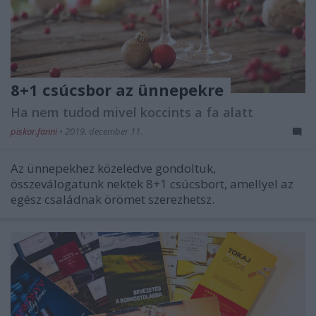
8+1 csúcsbor az ünnepekre
Ha nem tudod mivel koccints a fa alatt
piskor.fanni
•
2019. december 11.
Az ünnepekhez közeledve gondoltuk,
összeválogatunk nektek 8+1 csúcsbort, amellyel az
egész családnak örömet szerezhetsz.