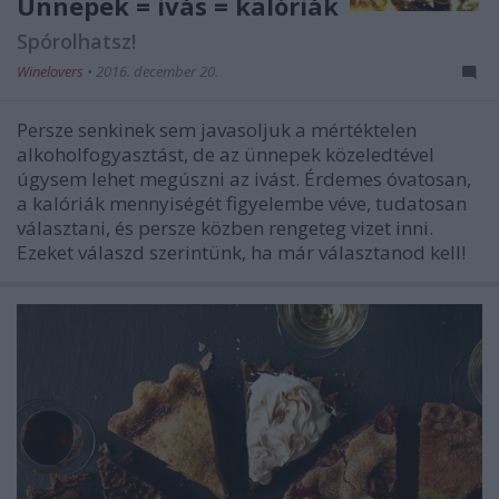
Ünnepek = ivás = kalóriák
Spórolhatsz!
Winelovers
•
2016. december 20.
Persze senkinek sem javasoljuk a mértéktelen
alkoholfogyasztást, de az ünnepek közeledtével
úgysem lehet megúszni az ivást. Érdemes óvatosan,
a kalóriák mennyiségét figyelembe véve, tudatosan
választani, és persze közben rengeteg vizet inni.
Ezeket válaszd szerintünk, ha már választanod kell!