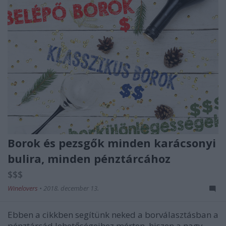
Borok és pezsgők minden karácsonyi
bulira, minden pénztárcához
$$$
Winelovers
•
2018. december 13.
Ebben a cikkben segítünk neked a borválasztásban a
pénztárcád lehetőségeihez mérten, hiszen a nagy,