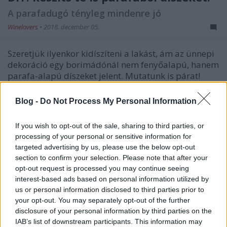
A parafadugó tényleg mindenre jó
Winelovers
•
2018. december 05.
Szeretjük ilyenkor kidíszíteni a lakást, ám az ünnepi
dekoráció egy borimádónál nem fenyőalapú, hanem
parafa-alapú díszeket jelent. Mutatunk is párat!
Blog -
Do Not Process My Personal Information
If you wish to opt-out of the sale, sharing to third parties, or
processing of your personal or sensitive information for
targeted advertising by us, please use the below opt-out
section to confirm your selection. Please note that after your
opt-out request is processed you may continue seeing
interest-based ads based on personal information utilized by
us or personal information disclosed to third parties prior to
your opt-out. You may separately opt-out of the further
disclosure of your personal information by third parties on the
IAB’s list of downstream participants. This information may