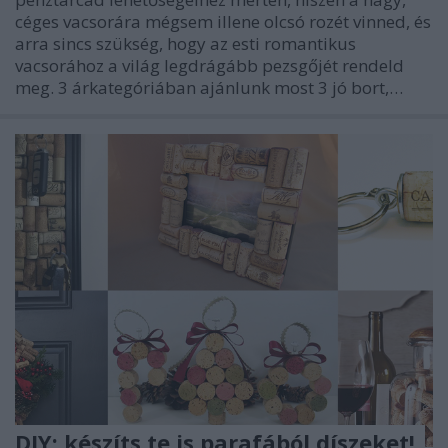
céges vacsorára mégsem illene olcsó rozét vinned, és
arra sincs szükség, hogy az esti romantikus
vacsorához a világ legdrágább pezsgőjét rendeld
meg. 3 árkategóriában ajánlunk most 3 jó bort,…
DIY: készíts te is parafából díszeket!