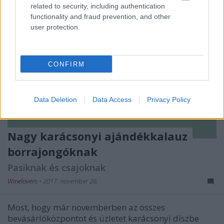
related to security, including authentication
functionality and fraud prevention, and other
user protection.
CONFIRM
Data Deletion
Data Access
Privacy Policy
Nagy karácsonyi ajándékkalauz
borrajongóknak
Pasiknak és csajoknak
Winelovers
•
2017. november 28.
Most, hogy már novemberben az összes
bevásárlóközpontot és üzletet karácsonyi díszbe