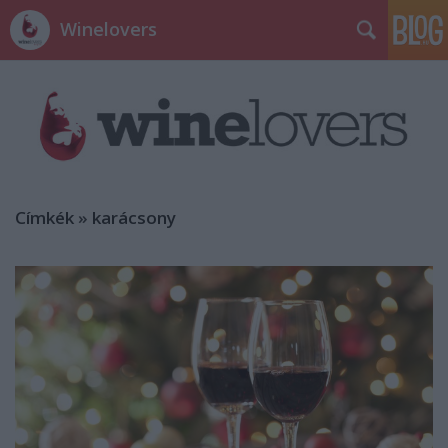
Winelovers
Címkék
»
karácsony