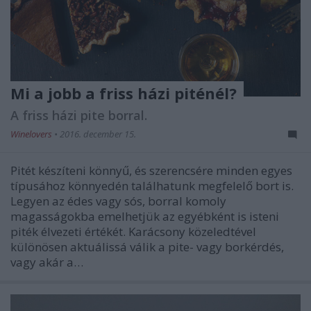
Mi a jobb a friss házi piténél?
A friss házi pite borral.
Winelovers
•
2016. december 15.
Pitét készíteni könnyű, és szerencsére minden egyes
típusához könnyedén találhatunk megfelelő bort is.
Legyen az édes vagy sós, borral komoly
magasságokba emelhetjük az egyébként is isteni
piték élvezeti értékét. Karácsony közeledtével
különösen aktuálissá válik a pite- vagy borkérdés,
vagy akár a…