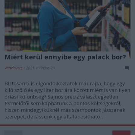
Miért kerül ennyibe egy palack bor?
Winelovers
•
2021. március 20.
Biztosan ti is elgondolkoztatok már rajta, hogy egy
kiló szőlő és egy liter bor ára között miért is van ilyen
óriási különbség? Sajnos precíz választ egyetlen
termelőtől sem kaphatunk a pontos költségekről,
hiszen mindegyiküknél más szempontok játszanak
szerepet, de lássunk egy általánosítható…