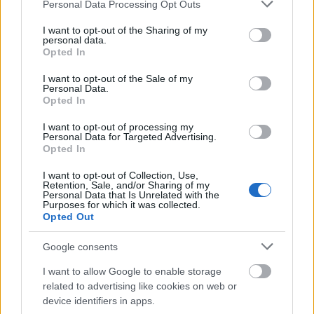
Please note that this website/app uses one or more Google
Personal Data Processing Opt Outs
services and may gather and store information including but
not limited to your visit or usage behaviour. You may click to
I want to opt-out of the Sharing of my
personal data.
grant or deny consent to Google and its third-party tags to
Opted In
use your data for below specified purposes in below Google
Mikor áldás és mikor átok a
consent section.
I want to opt-out of the Sale of my
botritisz?
Personal Data.
Opted In
Winelovers
•
2021. szeptember 15.
I want to opt-out of processing my
Personal Data for Targeted Advertising.
Opted In
A Tokaji borok különlegességét talán senkinek sem
kell bemutatni. Nem csupán hazánkban, de
I want to opt-out of Collection, Use,
világszerte is ismert és elismert borok kerülnek ki a
Retention, Sale, and/or Sharing of my
Personal Data that Is Unrelated with the
borászok kezei közül évről évre ebből a régióból, ami
Purposes for which it was collected.
egyre nagyobb érdeklődésre ad okot mind a
Opted Out
turisták, mind a borkedvelők körében.
Google consents
I want to allow Google to enable storage
related to advertising like cookies on web or
device identifiers in apps.