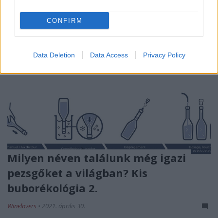
CONFIRM
Data Deletion
Data Access
Privacy Policy
Milyen néven találunk még igazi
pezsgőket a világban? Kis
buborékológia 2.
Winelovers
•
2021. április 30.