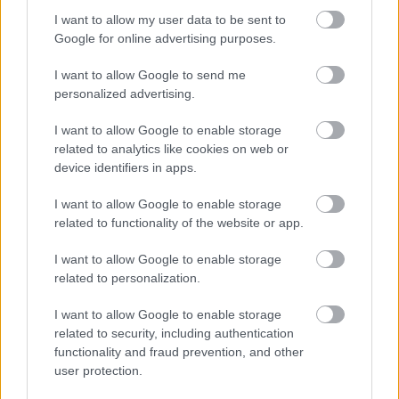
I want to allow my user data to be sent to
Google for online advertising purposes.
I want to allow Google to send me
personalized advertising.
I want to allow Google to enable storage
related to analytics like cookies on web or
device identifiers in apps.
I want to allow Google to enable storage
Rozé a kertből – a homok és a pink
related to functionality of the website or app.
bor esete
I want to allow Google to enable storage
Winelovers
•
2021. augusztus 27.
related to personalization.
I want to allow Google to enable storage
A Duna-borrégió körbejárása során kötelességünk
related to security, including authentication
beszélni a rozé és a régió kapcsolatáról. Fogadjátok
functionality and fraud prevention, and other
szeretettel e heti cikkünket.
user protection.