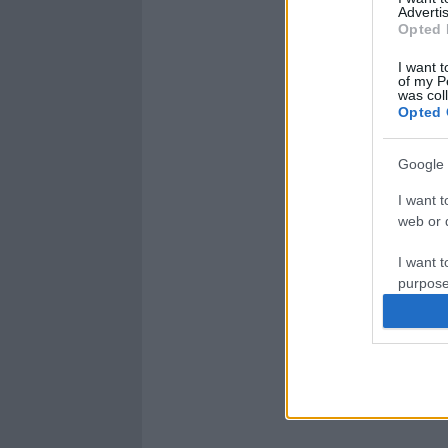
Advertis
Opted 
I want t
of my P
was col
Opted 
Google 
I want t
web or d
I want t
purpose
I want 
I want t
web or d
I want t