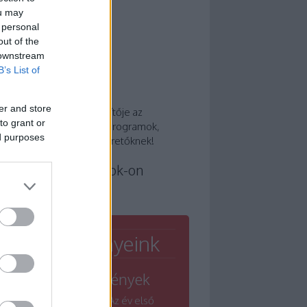
ou may
 personal
out of the
 downstream
B’s List of
 a Winelovers?
er and store
or része, és nem kiegészítője az
to grant or
tünknek! Tippek, cikkek, programok,
ed purposes
den egy helyen a borszeretőknek!
nelovers a Facebook-on
Rendezvényeink
Nagyrendezvények
Winelovers Grand - Az év első