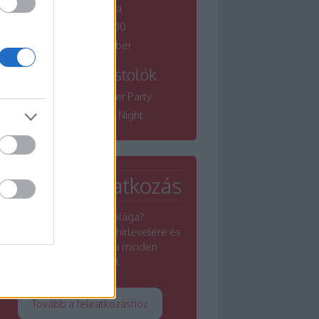
borfesztiválja
Winelovers 100
Bordói November
Tematikus kóstolók
Winelovers Summer Party
Winelovers River Night
Hírlevél feliratkozás
Érdekel a borok világa?
Iratkozz fel a Winelovers hírlevelére és
értesülj a borszakma minden
rezdüléséről.
Tovább a feliratkozáshoz