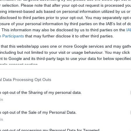
z ellenállhatatlan csábítóm
r selection. Please note that after your opt-out request is processed y
eing interest-based ads based on personal information utilized by us or
disclosed to third parties prior to your opt-out. You may separately opt-
losure of your personal information by third parties on the IAB’s list of
. This information may also be disclosed by us to third parties on the
IA
án a gasztromédia, de számos lelkes látogató is
Participants
that may further disclose it to other third parties.
Mi
e a maga mit igyál/egyél, illetve mit ne igyál/egyél
 that this website/app uses one or more Google services and may gath
lvértezve indultam neki a hetedik Gourmet Fesztiválnak,
A b
including but not limited to your visit or usage behaviour. You may click 
lságaimmal tértem haza. Összegzem is!
éle
 to Google and its third-party tags to use your data for below specifi
min
ogle consent section.
Wi
l Data Processing Opt Outs
o opt-out of the Sharing of my personal data.
In
komment
o
millenáris
színes
tippek
másképp
top
eper
gourmet
o opt-out of the Sale of my Personal Data.
angalica
párosítás
gourmet fesztivál
tipprovat
bor-étel
In
to opt-out of processing my Personal Data for Targeted