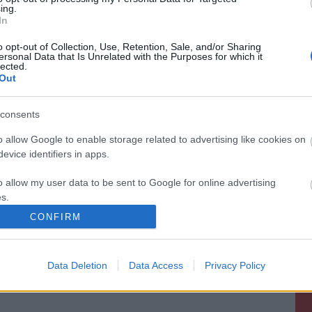
ing.
In
o opt-out of Collection, Use, Retention, Sale, and/or Sharing
ersonal Data that Is Unrelated with the Purposes for which it
lected.
Out
consents
o allow Google to enable storage related to advertising like cookies on
evice identifiers in apps.
o allow my user data to be sent to Google for online advertising
s.
CONFIRM
to allow Google to send me personalized advertising.
o allow Google to enable storage related to analytics like cookies on
Data Deletion
Data Access
Privacy Policy
evice identifiers in apps.
o allow Google to enable storage related to functionality of the website