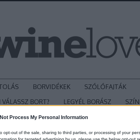
TOLÁS
BORVIDÉKEK
SZŐLŐFAJTÁK
 VÁLASSZ BORT?
LEGYÉL BORÁSZ
SZÍN
Not Process My Personal Information
to opt-out of the sale, sharing to third parties, or processing of your per
formation for targeted advertising by us, please use the below opt-out s