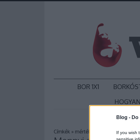
BOR 1X1
BORKÓS
HOGYAN
Blog -
Do 
Címkék
»
mérték
If you wish 
sensitive in