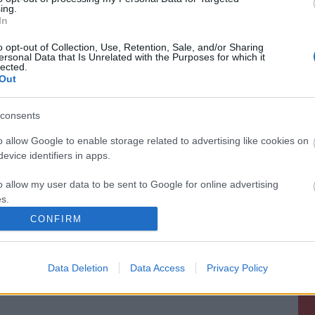
ing.
In
o opt-out of Collection, Use, Retention, Sale, and/or Sharing
ersonal Data that Is Unrelated with the Purposes for which it
lected.
Out
consents
o allow Google to enable storage related to advertising like cookies on
evice identifiers in apps.
o allow my user data to be sent to Google for online advertising
s.
CONFIRM
to allow Google to send me personalized advertising.
o allow Google to enable storage related to analytics like cookies on
Data Deletion
Data Access
Privacy Policy
evice identifiers in apps.
o allow Google to enable storage related to functionality of the website