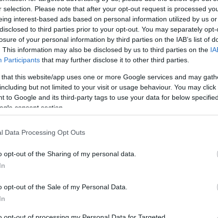
a borban?
r selection. Please note that after your opt-out request is processed y
eing interest-based ads based on personal information utilized by us or
disclosed to third parties prior to your opt-out. You may separately opt-
losure of your personal information by third parties on the IAB’s list of
. This information may also be disclosed by us to third parties on the
IA
sztás lényege, hogy nem az alkoholtartalom illetve az
Participants
that may further disclose it to other third parties.
Mi
a miatt isszuk, hanem a bor élvezeti értékei miatt:
 that this website/app uses one or more Google services and may gath
. Fontos feladatunknak tekintjük mi is a borfogyasztási
A b
including but not limited to your visit or usage behaviour. You may click 
b szintre emelését, úgyhogy nem árt, ha tisztába
éle
 to Google and its third-party tags to use your data for below specifi
min
ogle consent section.
Wi
l Data Processing Opt Outs
o opt-out of the Sharing of my personal data.
In
komment
bor
életmód
pezsgő
színes
érték
sommelier
borozás
o opt-out of the Sale of my Personal Data.
ogyasztás
alkoholtartalom
magazinrovat
erősített borok
In
to opt-out of processing my Personal Data for Targeted