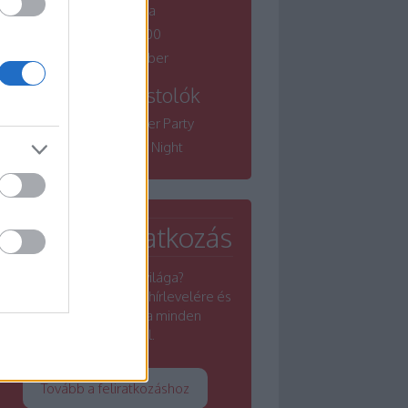
borfesztiválja
Winelovers 100
Bordói November
Tematikus kóstolók
Winelovers Summer Party
Winelovers River Night
Hírlevél feliratkozás
Érdekel a borok világa?
Iratkozz fel a Winelovers hírlevelére és
értesülj a borszakma minden
rezdüléséről.
Tovább a feliratkozáshoz