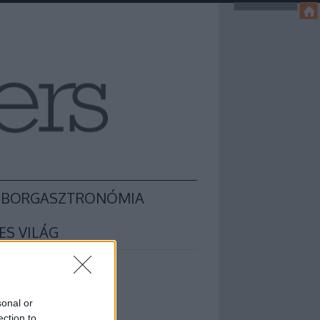
BORGASZTRONÓMIA
ES VILÁG
sonal or
ection to