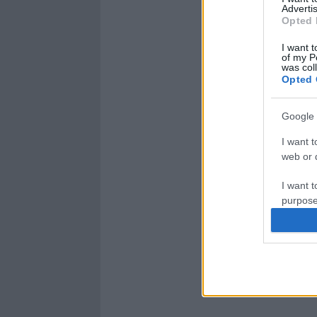
Advertis
Opted 
I want t
of my P
was col
Opted 
Google 
I want t
web or d
I want t
purpose
I want 
I want t
web or d
I want t