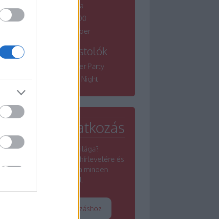
borfesztiválja
Winelovers 100
Bordói November
Tematikus kóstolók
Winelovers Summer Party
Winelovers River Night
Hírlevél feliratkozás
Érdekel a borok világa?
Iratkozz fel a Winelovers hírlevelére és
értesülj a borszakma minden
rezdüléséről.
Tovább a feliratkozáshoz