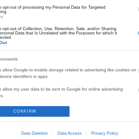
to opt-out of processing my Personal Data for Targeted
ing.
In
djuk, mit igyál
o opt-out of Collection, Use, Retention, Sale, and/or Sharing
ersonal Data that Is Unrelated with the Purposes for which it
lected.
Out
consents
jár a fejedben, hogy mikor lesz végre nyár? Hogy mikor
os pastát, görögös fetát vagy spanyolos gazpachot?
o allow Google to enable storage related to advertising like cookies on
evice identifiers in apps.
 várnod: végre itt a szezon! Mi pedig végigvesszük a
yaralójáratok úti céljait és azt, hogy megérkezve mit
o allow my user data to be sent to Google for online advertising
s.
to allow Google to send me personalized advertising.
CONFIRM
o allow Google to enable storage related to analytics like cookies on
evice identifiers in apps.
Data Deletion
Data Access
Privacy Policy
komment