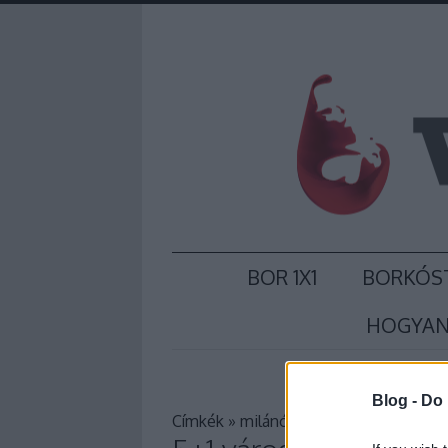
BOR 1X1
BORKÓS
HOGYAN
Blog -
Do 
Címkék
»
milánó