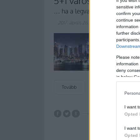
5+1 város, amit köte
If you wish 
sensitive in
… ha a legvagányabb borbáro
confirm you
continue se
2017. április 26.
-
Winelovers
information 
further disc
Íme egy lista arról, 
participants
igyál bort (és esetl
Downstream 
New Yorkban, London
Budapesten.
Please note
information 
deny consent
in below Go
Tovább
Persona
I want t
Opted 
budapest
n
I want t
Opted 