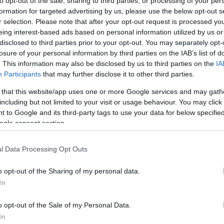
lező meglátogatnod
to opt-out of the sale, sharing to third parties, or processing of your per
formation for targeted advertising by us, please use the below opt-out s
kba vágysz
r selection. Please note that after your opt-out request is processed y
eing interest-based ads based on personal information utilized by us or
disclosed to third parties prior to your opt-out. You may separately opt-
losure of your personal information by third parties on the IAB’s list of
hogy ha a világ legfelkapottabb városaiban jársz, hol
Mi
. This information may also be disclosed by us to third parties on the
IA
eg mást is). Következzenek tehát a legjobb (bor)bárok
Participants
that may further disclose it to other third parties.
ban, Párizsban, Milánóban, Tokióban és persze
A b
éle
 that this website/app uses one or more Google services and may gath
min
including but not limited to your visit or usage behaviour. You may click 
 to Google and its third-party tags to use your data for below specifi
Wi
ogle consent section.
l Data Processing Opt Outs
o opt-out of the Sharing of my personal data.
komment
In
ew york
párizs
város
divat
london
bor
világ
bár
tokyo
trend
színes
milánó
társaság
borozás
magazinrovat
o opt-out of the Sale of my Personal Data.
In