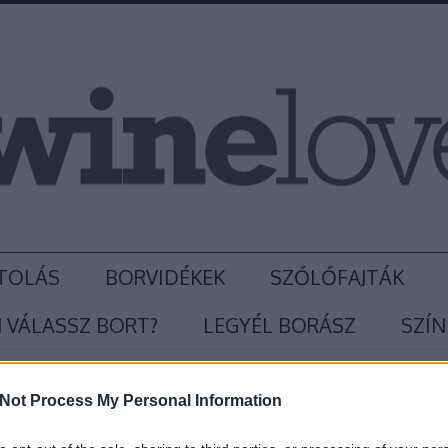
TOLÁS
BORVIDÉKEK
SZŐLŐFAJTÁK
 VÁLASSZ BORT?
LEGYÉL BORÁSZ
SZÍN
Not Process My Personal Information