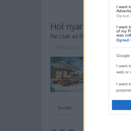
I want 
Advertis
Opted 
Hol nyaralsz? Megmon
I want t
of my P
Ne csak az étel legyen helyi!
was col
Opted 
2016. július 15.
-
Winelovers
Google 
Egész évben csak az 
ehetsz igazán olasz
I want t
web or d
Nos, nem kell többet
Budapestről induló n
I want t
rendelj…
purpose
I want 
Tovább
I want t
web or d