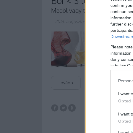
Bor < 3 levegő
confirm you
Megöl vagy tökéletesít a dekan
continue se
information 
2016. augusztus 01.
-
ferenczicsilla
further disc
participants
Bár sokat dolgoztam
Downstream 
amikor a vendég 20 ó
Please note
előre a borát, hogy 
information 
hallottam hasonlóró
deny consent
in below Go
Persona
Tovább
I want t
Opted 
merlot
char
I want t
sangiovese
lev
Opted 
madeira
I want 