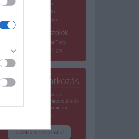
borfesztiválja
Winelovers 100
Bordói November
Tematikus kóstolók
Winelovers Summer Party
Winelovers River Night
Hírlevél feliratkozás
Érdekel a borok világa?
Iratkozz fel a Winelovers hírlevelére és
értesülj a borszakma minden
rezdüléséről.
Tovább a feliratkozáshoz