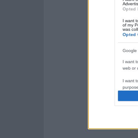
Advertis
Opted 
I want t
of my P
was col
Opted 
Google 
I want t
web or d
I want t
purpose
I want 
I want t
web or d
I want t