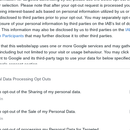
r selection. Please note that after your opt-out request is processed y
tálás?
eing interest-based ads based on personal information utilized by us or
disclosed to third parties prior to your opt-out. You may separately opt-
losure of your personal information by third parties on the IAB’s list of
. This information may also be disclosed by us to third parties on the
IA
 étteremben, sosem találkoztam még olyan esettel,
Participants
that may further disclose it to other third parties.
Mi
rával a foglalása előtt odatelefonált volna: nyissuk ki
 that this website/app uses one or more Google services and may gath
mire a poharába kerül, kiszellőzzön. (Bár egy kollégától
A b
including but not limited to your visit or usage behaviour. You may click 
l...). Pedig léteznek olyan bortípusok, amelyeknek…
éle
 to Google and its third-party tags to use your data for below specifi
min
ogle consent section.
Wi
l Data Processing Opt Outs
o opt-out of the Sharing of my personal data.
In
komment
donnay
cabernet sauvignon
bor
nebbiolo
syrah
pezsgő
o opt-out of the Sale of my Personal Data.
egő
malbec
vörösbor
fehérbor
sommelier
borkóstolás
In
szellőztetés
dekantálás
tipprovat
borhibák
monastrell
to opt-out of processing my Personal Data for Targeted