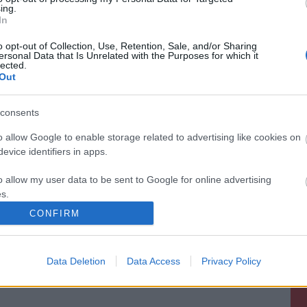
ing.
In
o opt-out of Collection, Use, Retention, Sale, and/or Sharing
ersonal Data that Is Unrelated with the Purposes for which it
lected.
Out
consents
o allow Google to enable storage related to advertising like cookies on
evice identifiers in apps.
o allow my user data to be sent to Google for online advertising
s.
CONFIRM
to allow Google to send me personalized advertising.
o allow Google to enable storage related to analytics like cookies on
Data Deletion
Data Access
Privacy Policy
evice identifiers in apps.
o allow Google to enable storage related to functionality of the website