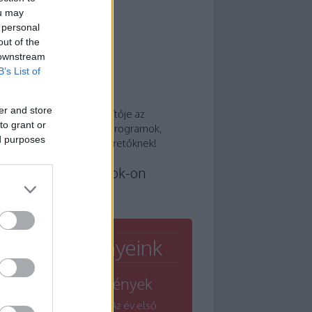
ou may
 personal
out of the
 downstream
B’s List of
 a Winelovers?
er and store
or része, és nem kiegészítője az
to grant or
tünknek! Tippek, cikkek, programok,
ed purposes
den egy helyen a borszeretőknek!
nelovers a Facebook-on
Rendezvényeink
Nagyrendezvények
Winelovers Grand - Az év első