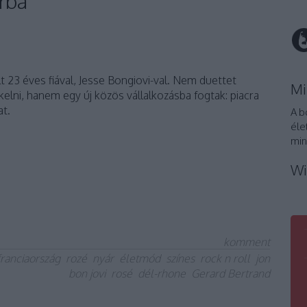
orba
lt 23 éves fiával, Jesse Bongiovi-val. Nem duettet
Mi
lni, hanem egy új közös vállalkozásba fogtak: piacra
at.
A b
éle
min
Wi
komment
franciaország
rozé
nyár
életmód
színes
rock n roll
jon
bon jovi
rosé
dél-rhone
Gerard Bertrand