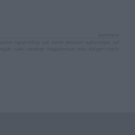
komment
asztro
rajnai rizling
süti
trend
desszert
egészséges
séf
vegán
cake
raindrop
magazinrovat
mizu shingen mochi