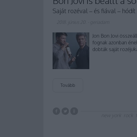
Bon Jovi is beállt a s
Saját rozéval – és fiával – hódít
2018. június 20.
-
geriadam
Jon Bon Jovi összeál
fognak azonban éneke
dobták saját rozéjuk
Tovább
new york
rock