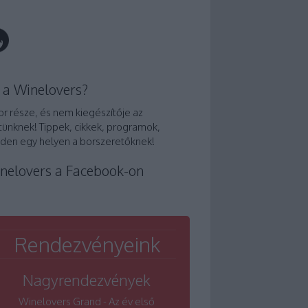
 a Winelovers?
or része, és nem kiegészítője az
tünknek! Tippek, cikkek, programok,
den egy helyen a borszeretőknek!
nelovers a Facebook-on
Rendezvényeink
Nagyrendezvények
Winelovers Grand - Az év első