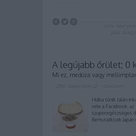
mini
new york
jolie
brad pi
A legújabb őrület: 0 
Mi ez, medúza vagy mellimpla
2016. szeptember 22.
-
Winelovers
Hiába tűnik talán in
vele a Facebook, az 
szuperegészséges de
Bemutatkozik Japán r