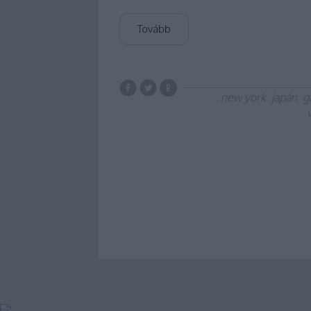
Tovább
new york
japán
g