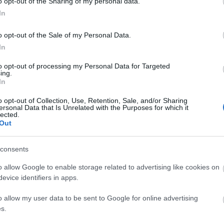
o opt-out of the Sharing of my personal data.
n
vörös
divat
bor
tél
életmód
forralt bor
trend
színes
In
recept
haj
vörösbor
hajszín
allure
magazinrovat
Ke
o opt-out of the Sale of my Personal Data.
In
lező meglátogatnod
to opt-out of processing my Personal Data for Targeted
ing.
kba vágysz
In
o opt-out of Collection, Use, Retention, Sale, and/or Sharing
ersonal Data that Is Unrelated with the Purposes for which it
lected.
hogy ha a világ legfelkapottabb városaiban jársz, hol
Out
eg mást is). Következzenek tehát a legjobb (bor)bárok
ban, Párizsban, Milánóban, Tokióban és persze
consents
o allow Google to enable storage related to advertising like cookies on
evice identifiers in apps.
o allow my user data to be sent to Google for online advertising
s.