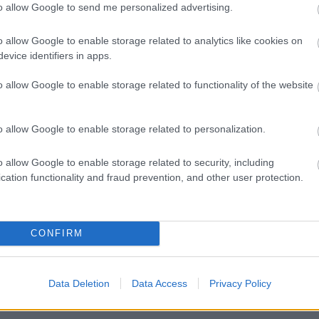
to allow Google to send me personalized advertising.
komment
ew york
párizs
város
divat
london
bor
világ
bár
tokyo
o allow Google to enable storage related to analytics like cookies on
trend
színes
milánó
társaság
borozás
magazinrovat
evice identifiers in apps.
o allow Google to enable storage related to functionality of the website
mata a divatguruknak
o allow Google to enable storage related to personalization.
an
o allow Google to enable storage related to security, including
cation functionality and fraud prevention, and other user protection.
ekerül a Fashion Weekek vendégeinek frissen
, az nagy király. Ezt érte el múlt héten New Yorkban
 majdnem 25 millió forint értékű automatájával.
CONFIRM
Data Deletion
Data Access
Privacy Policy