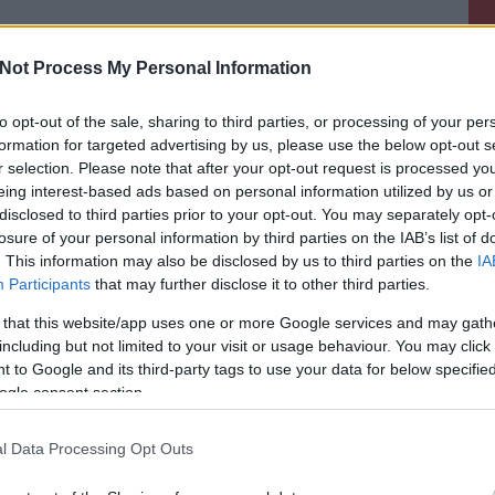
Not Process My Personal Information
zíntrendje: #forraltbor
to opt-out of the sale, sharing to third parties, or processing of your per
atszakmába
formation for targeted advertising by us, please use the below opt-out s
r selection. Please note that after your opt-out request is processed y
eing interest-based ads based on personal information utilized by us or
disclosed to third parties prior to your opt-out. You may separately opt-
e árnyalattal fűszerezve: a forralt bor az idei
losure of your personal information by third parties on the IAB’s list of
sebb őrülete. Változatos tónusainak alig tudunk
. This information may also be disclosed by us to third parties on the
IA
gi felületekre gyorsan be is robbantak a téli ital ihlette
Participants
that may further disclose it to other third parties.
knak, akik maradnának a forralt bor poharas
 that this website/app uses one or more Google services and may gath
including but not limited to your visit or usage behaviour. You may click 
 to Google and its third-party tags to use your data for below specifi
ogle consent section.
l Data Processing Opt Outs
komment