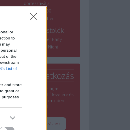
borfesztiválja
Winelovers 100
Bordói November
Tematikus kóstolók
sonal or
ection to
Winelovers Summer Party
ou may
Winelovers River Night
 personal
out of the
 downstream
B’s List of
Hírlevél feliratkozás
er and store
Érdekel a borok világa?
to grant or
Iratkozz fel a Winelovers hírlevelére és
ed purposes
értesülj a borszakma minden
rezdüléséről.
Tovább a feliratkozáshoz