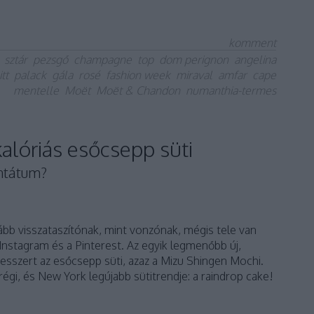
komment
sztár
pezsgő
champagne
top
dom perignon
angelina
tt
palack
gála
rosé
fashion week
miraval
amfar
cape
mentelle
Moët
Moët & Chandon
numanthia-termes
kalóriás esőcsepp süti
ntátum?
kább visszataszítónak, mint vonzónak, mégis tele van
Instagram és a Pinterest. Az egyik legmenőbb új,
sszert az esőcsepp süti, azaz a Mizu Shingen Mochi.
égi, és New York legújabb sütitrendje: a raindrop cake!