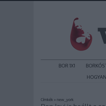
BOR 1X1
BORKÓS
HOGYAN
Címkék
»
new_york