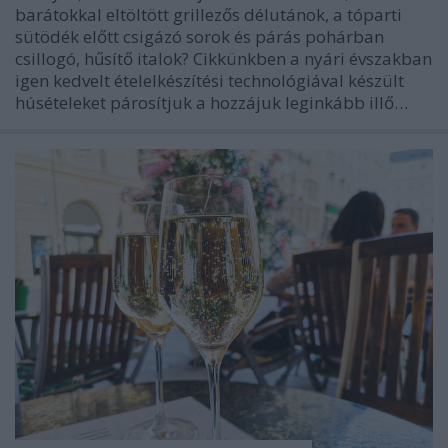
barátokkal eltöltött grillezős délutánok, a tóparti
sütödék előtt csigázó sorok és párás pohárban
csillogó, hűsítő italok? Cikkünkben a nyári évszakban
igen kedvelt ételelkészítési technológiával készült
húsételeket párosítjuk a hozzájuk leginkább illő…