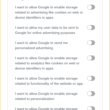
I want to allow Google to enable storage
related to advertising like cookies on web or
device identifiers in apps.
I want to allow my user data to be sent to
Google for online advertising purposes.
I want to allow Google to send me
personalized advertising.
2 ALAP Champagne, ami olcsó és
I want to allow Google to enable storage
mindenkinek bejön
related to analytics like cookies on web or
device identifiers in apps.
EXKLUZÍV VIDEÓ
I want to allow Google to enable storage
piskor.fanni
•
2019. szeptember 05.
related to functionality of the website or app.
Tegnap este egy különleges mesterkurzuson jártam
I want to allow Google to enable storage
a Borkollégiumban, ahol az alap Champagne
related to personalization.
stílusokat ismertem meg Bálint László nemzetközi
borakadémikus segítségével.
I want to allow Google to enable storage