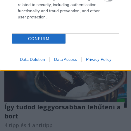
related to security, including authentication
functionality and fraud prevention, and other
user protection.
CONFIRM
Data Deletion
Data Access
Privacy Policy
Így tudod leggyorsabban lehűteni a
bort
4 tipp és 1 antitipp