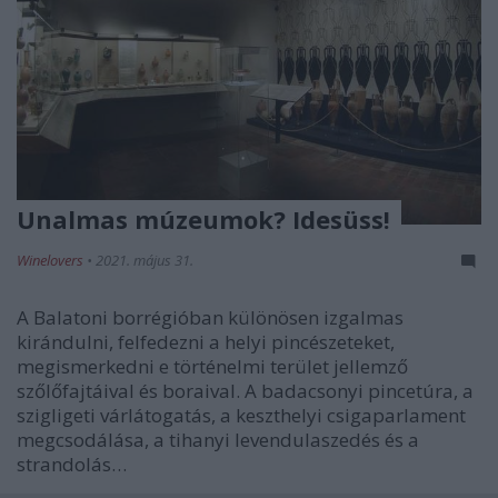
Unalmas múzeumok? Idesüss!
Winelovers
•
2021. május 31.
A Balatoni borrégióban különösen izgalmas
kirándulni, felfedezni a helyi pincészeteket,
megismerkedni e történelmi terület jellemző
szőlőfajtáival és boraival. A badacsonyi pincetúra, a
szigligeti várlátogatás, a keszthelyi csigaparlament
megcsodálása, a tihanyi levendulaszedés és a
strandolás…