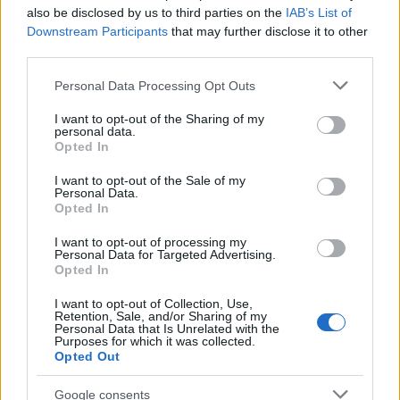
also be disclosed by us to third parties on the
IAB’s List of
Downstream Participants
that may further disclose it to other
third parties.
Please note that this website/app uses one or more Google
Personal Data Processing Opt Outs
services and may gather and store information including but
Mi is az a prosecco?
not limited to your visit or usage behaviour. You may click to
I want to opt-out of the Sharing of my
personal data.
Hogyan készül a világ kedvenc nyári itala,
grant or deny consent to Google and its third-party tags to
Opted In
amiből hamarosan rozé is lesz?
use your data for below specified purposes in below Google
consent section.
I want to opt-out of the Sale of my
Winelovers
•
2020. június 09.
Personal Data.
Opted In
Május végén az olasz Mezőgazdasági, Élelmezési és
I want to opt-out of processing my
Erdészeti Minisztérium Nemzeti Borbizottsága
Personal Data for Targeted Advertising.
rábólintott az eredetvédett Prosecco Rosé
Opted In
készítésének lehetőségére
I want to opt-out of Collection, Use,
Retention, Sale, and/or Sharing of my
Personal Data that Is Unrelated with the
Purposes for which it was collected.
Opted Out
Google consents