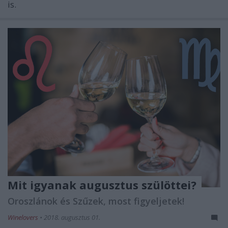
is.
Mit igyanak augusztus szülöttei?
Oroszlánok és Szűzek, most figyeljetek!
Winelovers
•
2018. augusztus 01.