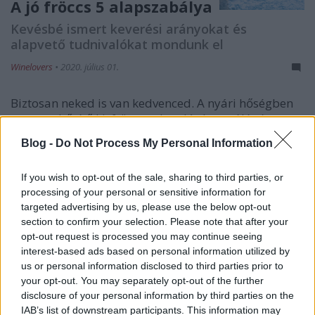
A jó fröccs 5 alapszabálya
Kevésbé ismert keverési arányokat és
alapvető tudnivalókat mondunk el
Winelovers
•
2020. július 01.
Biztosan neked is van kedvenced. A nyári hőségben
gyorsan hűsítő kisfröccs, a lazulós hosszúlépés, a
vízparton kellemesen kortyolható sportfröccs vagy a
Blog -
Do Not Process My Personal Information
hosszú beszélgetések itala, a viceházmester.
If you wish to opt-out of the sale, sharing to third parties, or
processing of your personal or sensitive information for
targeted advertising by us, please use the below opt-out
section to confirm your selection. Please note that after your
opt-out request is processed you may continue seeing
interest-based ads based on personal information utilized by
us or personal information disclosed to third parties prior to
your opt-out. You may separately opt-out of the further
disclosure of your personal information by third parties on the
IAB’s list of downstream participants. This information may