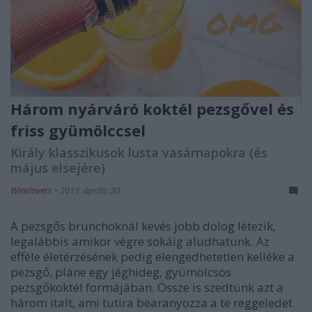
Három nyárváró koktél pezsgővel és
friss gyümölccsel
Király klasszikusok lusta vasárnapokra (és
május elsejére)
Winelovers
•
2019. április 30.
A pezsgős brunchoknál kevés jobb dolog létezik,
legalábbis amikor végre sokáig aludhatunk. Az
efféle életérzésének pedig elengedhetetlen kelléke a
pezsgő, pláne egy jéghideg, gyümölcsös
pezsgőkoktél formájában. Össze is szedtünk azt a
három italt, ami tutira bearanyozza a te reggeledet