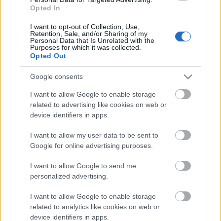
pezsgőházak gyűjtőneve. Ide tartozni jó ideje egyet
Opted In
jelent a nemzetközi ismertséggel, a
megkérdőjelezhetetlen hírnévvel és rendületlen
I want to opt-out of Collection, Use,
vásárlói hűséggel.
Retention, Sale, and/or Sharing of my
Personal Data that Is Unrelated with the
Purposes for which it was collected.
Opted Out
Google consents
I want to allow Google to enable storage
related to advertising like cookies on web or
device identifiers in apps.
I want to allow my user data to be sent to
Google for online advertising purposes.
I want to allow Google to send me
personalized advertising.
I want to allow Google to enable storage
6 champagne 6 pénztárcához
related to analytics like cookies on web or
device identifiers in apps.