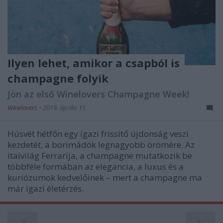
Ilyen lehet, amikor a csapból is
champagne folyik
Jön az első Winelovers Champagne Week!
Winelovers
•
2019. április 11.
Húsvét hétfőn egy igazi frissítő újdonság veszi
kezdetét, a borimádók legnagyobb örömére. Az
italvilág Ferrarija, a champagne mutatkozik be
többféle formában az elegancia, a luxus és a
kuriózumok kedvelőinek – mert a champagne ma
már igazi életérzés.