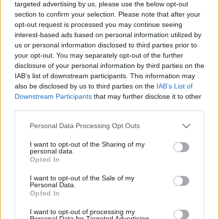
targeted advertising by us, please use the below opt-out
section to confirm your selection. Please note that after your
opt-out request is processed you may continue seeing
interest-based ads based on personal information utilized by
us or personal information disclosed to third parties prior to
your opt-out. You may separately opt-out of the further
disclosure of your personal information by third parties on the
IAB’s list of downstream participants. This information may
also be disclosed by us to third parties on the
IAB’s List of
Downstream Participants
that may further disclose it to other
third parties.
Please note that this website/app uses one or more Google
Ha a champagne menő, akkor ők a
Personal Data Processing Opt Outs
services and may gather and store information including but
legmenőbbek
not limited to your visit or usage behaviour. You may click to
I want to opt-out of the Sharing of my
personal data.
grant or deny consent to Google and its third-party tags to
Les Grandes Marques, azaz a legnagyobb
Opted In
use your data for below specified purposes in below Google
márkák Budapestre jönnek!
consent section.
I want to opt-out of the Sale of my
Winelovers
•
2019. június 12.
Personal Data.
Opted In
A Grande Marque a legnagyobb champagne-i
I want to opt-out of processing my
Personal Data for Targeted Advertising.