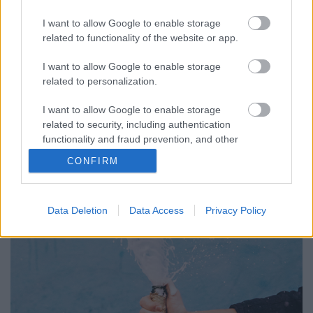
Ha el akarsz mélyülni a témában, most kell
megtenned
I want to allow Google to enable storage
related to functionality of the website or app.
Winelovers
•
2019. április 18.
I want to allow Google to enable storage
Champagne-t inni igazi sikk, életérzés, a luxus
related to personalization.
netovábbja. Nem véletlen, hogy világszinten egyre
nagyobb az igény az italvilág top termékére, és ezzel
I want to allow Google to enable storage
a kereslettel bizony egyre nehezebben tart lépést
related to security, including authentication
Franciaország legészakibb borvidéke. Most viszont
functionality and fraud prevention, and other
te is megkóstolhatod a kivételes, buborékos…
user protection.
CONFIRM
Data Deletion
Data Access
Privacy Policy