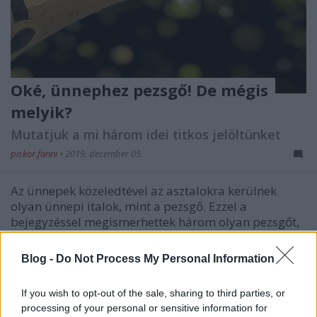
Oké, ünnephez pezsgő! De mégis
melyik?
Mutatjuk a mi három idei titkos jelöltünket
piskor.fanni
•
2019. december 05.
Az ünnepek közeledtével az asztalokra kerülnek
olyan ünnepi italok, mint a pezsgő. Ezzel a
bejegyzéssel megismerhettek három olyan pezsgőt,
amelyeknek a minősége akár egy champagne-nyal is
vetekedhet!
Blog -
Do Not Process My Personal Information
If you wish to opt-out of the sale, sharing to third parties, or
processing of your personal or sensitive information for