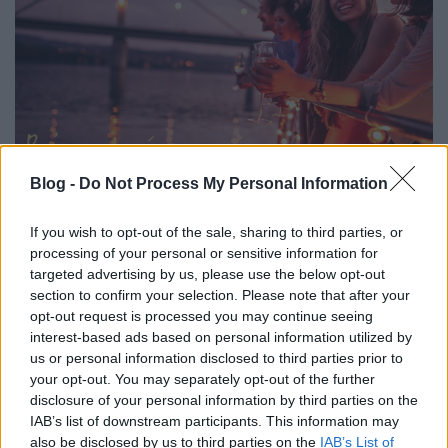
Blog -
Do Not Process My Personal Information
If you wish to opt-out of the sale, sharing to third parties, or
Felhúzza a horgonyt a Winelovers:
processing of your personal or sensitive information for
jön a nyár legfullosabb borkóstolója
targeted advertising by us, please use the below opt-out
section to confirm your selection. Please note that after your
#RiverNight
opt-out request is processed you may continue seeing
Winelovers
•
2019. július 02.
interest-based ads based on personal information utilized by
us or personal information disclosed to third parties prior to
your opt-out. You may separately opt-out of the further
Több mint 100 boros rendezvénnyel a háta mögött a
disclosure of your personal information by third parties on the
Winelovers folyamatosan keresi az új témákat,
IAB’s list of downstream participants. This information may
helyszíneket és lehetőségeket. Ezúttal Budapest
also be disclosed by us to third parties on the
IAB’s List of