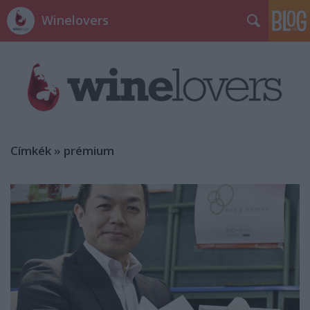
Winelovers
Címkék
»
prémium