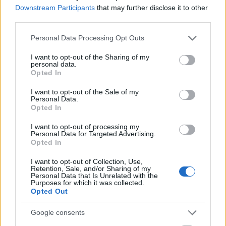
legkomolyabb rendezvényhajójára viszik a népszerű
Downstream Participants
that may further disclose it to other
hétköznapi sétálókóstolót, ahol nemcsak korlátlan
third parties.
étel-, bor- és pezsgőfogyasztásra készülhetnek a…
Please note that this website/app uses one or more Google
Personal Data Processing Opt Outs
services and may gather and store information including but
not limited to your visit or usage behaviour. You may click to
I want to opt-out of the Sharing of my
personal data.
grant or deny consent to Google and its third-party tags to
Opted In
use your data for below specified purposes in below Google
consent section.
I want to opt-out of the Sale of my
Personal Data.
Opted In
I want to opt-out of processing my
Personal Data for Targeted Advertising.
Opted In
I want to opt-out of Collection, Use,
Retention, Sale, and/or Sharing of my
Personal Data that Is Unrelated with the
Purposes for which it was collected.
Opted Out
13 milliós luxus pezsgősládával jött
Google consents
ki a Rolls Royce