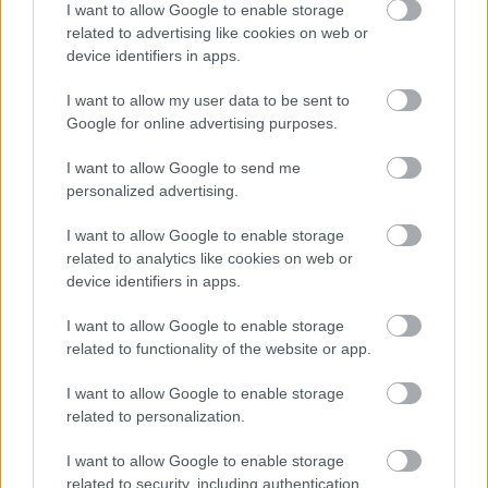
I want to allow Google to enable storage
Nem tudunk ennél drágább pezsgős tartozékot
related to advertising like cookies on web or
Winelovers
•
2019. május 21.
device identifiers in apps.
I want to allow my user data to be sent to
A brit luxusautó-márka a napokban mutatta be
Google for online advertising purposes.
legújabb luxuscikkét, a 37 ezer fontba kerülő
champagne-dobozkáját. Van benne gravírozott
I want to allow Google to send me
kristályflőte, elegáns pezsgőhűtő, hőálló kaviártartó,
personalized advertising.
kaviárkanál, hímzett szalvéták, mindez szexi, fekete
bőrbe húzva. Ha ebből nem sok szót értettél, akkor…
I want to allow Google to enable storage
related to analytics like cookies on web or
device identifiers in apps.
I want to allow Google to enable storage
related to functionality of the website or app.
I want to allow Google to enable storage
related to personalization.
I want to allow Google to enable storage
related to security, including authentication