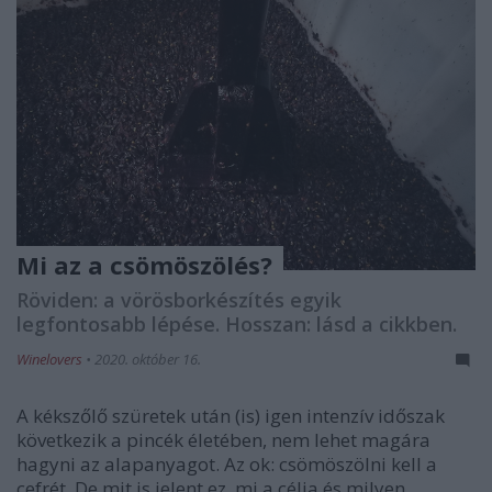
Mi az a csömöszölés?
Röviden: a vörösborkészítés egyik
legfontosabb lépése. Hosszan: lásd a cikkben.
Winelovers
•
2020. október 16.
A kékszőlő szüretek után (is) igen intenzív időszak
következik a pincék életében, nem lehet magára
hagyni az alapanyagot. Az ok: csömöszölni kell a
cefrét. De mit is jelent ez, mi a célja és milyen