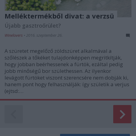
Melléktermékből divat: a verzsü
Újabb gasztroőrület?
Winelovers
•
2016. szeptember 26.
A szüretet megelőző zöldszüret alkalmával a
szőlészek a tőkéket tulajdonképpen megritkítják,
hogy jobban beérhessenek a fürtök, ezáltal pedig
jobb minőségű bor születhessen. Az ilyenkor
levágott fürtöket viszont szerencsére nem dobják ki,
hanem pont hogy felhasználják: így születik a verjus
(ejtsd:…