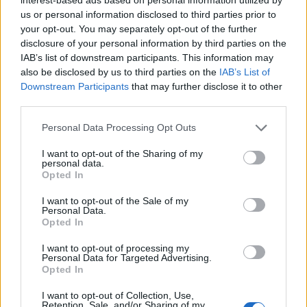
us or personal information disclosed to third parties prior to
your opt-out. You may separately opt-out of the further
disclosure of your personal information by third parties on the
IAB’s list of downstream participants. This information may
also be disclosed by us to third parties on the
IAB’s List of
Downstream Participants
that may further disclose it to other
third parties.
Please note that this website/app uses one or more Google
Personal Data Processing Opt Outs
services and may gather and store information including but
Na de miért szedik éjjel a szőlőt?
not limited to your visit or usage behaviour. You may click to
I want to opt-out of the Sharing of my
personal data.
grant or deny consent to Google and its third-party tags to
Tényleg praktikus?
Opted In
use your data for below specified purposes in below Google
Winelovers
•
2019. február 12.
consent section.
I want to opt-out of the Sale of my
Personal Data.
Opted In
Egyszer olvastam egy kommentet: "Minek éjszaka
szüretelni? Én azt szeretem, ha olyankor süt a nap,
I want to opt-out of processing my
Personal Data for Targeted Advertising.
ráadásul a sötétben nagyokat borulnánk a
Opted In
dombokon." Nos, mindenféle kommentár nélkül
állítom, hogy sokan mások is szeretik a napsütést,
I want to opt-out of Collection, Use,
mégsem emiatt szüretelnek nappal. Vagy éppen
Retention, Sale, and/or Sharing of my