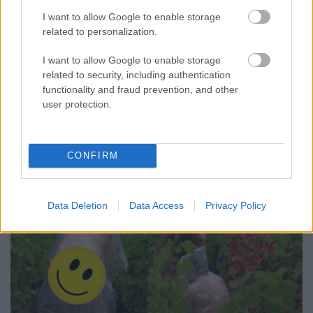
Winelovers
•
2019. január 22.
I want to allow Google to enable storage
related to personalization.
Polinézia egyetlenegy szőlőföldje a napokban
I want to allow Google to enable storage
ünnepli 50. szüretét. Ha ez nem lenne már
related to security, including authentication
önmagában meglepő, akkor az, hogy mindezt 20 év
functionality and fraud prevention, and other
alatt érték el, biztosan még egyet emel a
user protection.
szemöldökünkön.
CONFIRM
Data Deletion
Data Access
Privacy Policy