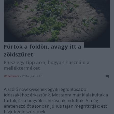
Fürtök a földön, avagy itt a
zöldszüret
Plusz egy tipp arra, hogyan használd a
mellékterméket
Winelovers
•
2018. július 16.
A szőlő növekvésének egyik legfontosabb
időszakához érkeztünk. Mostanra már kialakultak a
fürtök, és a bogyók is hízásnak indultak. A még
éretlen szőlőt azonban július táján megritkítják: ezt
hívjuk zöldszüretnek.