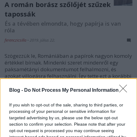
A román borász szőlőjét szűzek
tapossák
És a tévében elmondta, hogy papírja is van
róla
ferenczicsilla
•
2019. július 22.
Szögezzük le, Romániában a papírok nagyon komoly
értékkel bírnak. Mindenki szeret mindenről egy
paksamétányi dokumentumot felhalmozni, és
azokat villogásra felhasználni. Így tette ezt a korábbi
román agrárpolitikus (ma már borász) is, aki a
szőlőjét taposó lányok szüzességi bizonyítványát
Blog -
Do Not Process My Personal Information
őrzi…
If you wish to opt-out of the sale, sharing to third parties, or
processing of your personal or sensitive information for
targeted advertising by us, please use the below opt-out
section to confirm your selection. Please note that after your
opt-out request is processed you may continue seeing
interest-based ads based on personal information utilized by