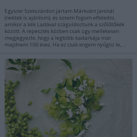
Egyszer Szekszárdon jártam Márkvárt Janinál
(nektek is ajánlom), és sosem fogom elfeledni,
amikor a kék Ladával száguldoztunk a szőlőtőkék
között. A repesztés közben csak úgy mellékesen
megjegyezte, hogy a legtöbb kadarkája már
majdnem 100 éves. Ha ez csak engem nyűgöz le,…