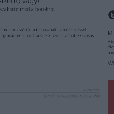
akértő vagy!
y szakértelmed a borokról
ámos hozzáértők által használt szakkifejezéssel
Mi
gy akár még igazi borszakértővé is válhatsz olvasás
A b
éle
min
Wi
komment
terroir
borkóstolás
borospohár