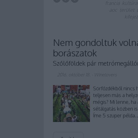
francia
kultúra
aoc
terület
kifeje
Nem gondoltuk volna,
borászatok
Szőlőföldek pár metrómegálló
2016. október 18.
-
Winelovers
Sörfőzdékből nincs 
teljesen más a hely
mégis? Mi lenne, ha
sétálgatás közben is
Íme 5 szuper példa