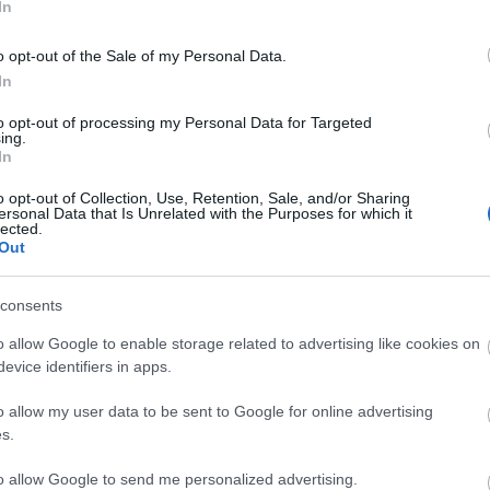
In
o opt-out of the Sale of my Personal Data.
Ke
In
to opt-out of processing my Personal Data for Targeted
ing.
ostanában olyan szófordulatokat, mint
In
rja a szőlőt vagy a borban tükröződik a terroir jellege,
eken felül megjelenik a borász egyénisége is. Ám nem
o opt-out of Collection, Use, Retention, Sale, and/or Sharing
ersonal Data that Is Unrelated with the Purposes for which it
nyiss és még a terroristáktól sem kell megijedned. Már
lected.
Out
consents
o allow Google to enable storage related to advertising like cookies on
evice identifiers in apps.
komment
o allow my user data to be sent to Google for online advertising
s.
rsadalom
bor
terroir
természet
életmód
szótár
színes
rszótár
Tokaj
Bordeaux
Meursault
magazinrovat
napa
to allow Google to send me personalized advertising.
völgy