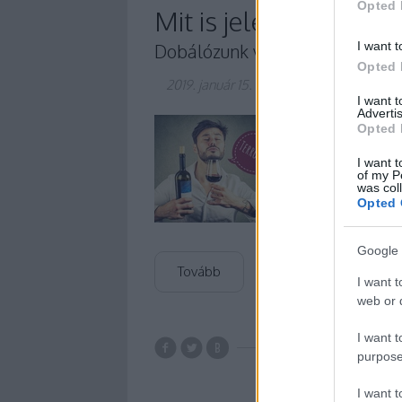
Opted 
Mit is jelent a terroir?
I want t
Dobálózunk vele, de értjük is?
Opted 
2019. január 15.
-
Winelovers
I want 
Advertis
Gyakran hallhatsz m
Opted 
hogy a terroir felülí
netán a terroir-jegy
I want t
of my P
kell egyből szótárt 
was col
mondjuk is, mit…
Opted 
Google 
Tovább
I want t
web or d
I want t
purpose
történelem
tá
borozás
talaj
bo
I want 