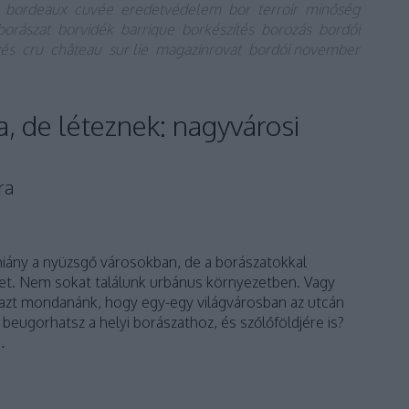
bordeaux
cuvée
eredetvédelem
bor
terroir
minőség
borászat
borvidék
barrique
borkészítés
borozás
bordói
zés
cru
château
sur lie
magazinrovat
bordói november
 de léteznek: nagyvárosi
ra
hiány a nyüzsgő városokban, de a borászatokkal
zet. Nem sokat találunk urbánus környezetben. Vagy
 azt mondanánk, hogy egy-egy világvárosban az utcán
 beugorhatsz a helyi borászathoz, és szőlőföldjére is?
…