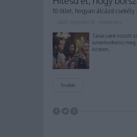
Hitesd el, hogy borsz
10 ötlet, hogyan álcázd csekél
2020. november 18.
-
Winelovers
Tanácsaink között sz
ismerkedhetsz meg, í
közben.
Tovább