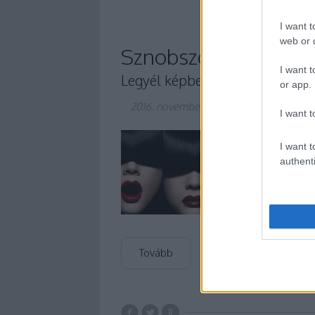
I want t
web or d
Sznobszótár a Bord
I want t
Legyél képben!
or app.
2016. november 10.
-
Winelovers
I want t
Beindult a Bordói N
I want t
kékszőlők vörösborai
authenti
gondolva), meg pers
borkedvelő főnököd 
hogy jól…
Tovább