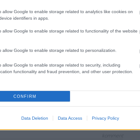
o allow Google to enable storage related to analytics like cookies on
evice identifiers in apps.
ói Novemberhez
o allow Google to enable storage related to functionality of the website
o allow Google to enable storage related to personalization.
ovember, azaz egész hónapban a világszerte elterjedt
o allow Google to enable storage related to security, including
t kóstoljuk és vásároljuk (már a karácsonyra is
cation functionality and fraud prevention, and other user protection.
ze ezekről beszélünk. Lehet, hogy te nem, de mi, a
vagy az italok terén finnyás apósod biztosan! Ahhoz,
CONFIRM
Data Deletion
Data Access
Privacy Policy
komment