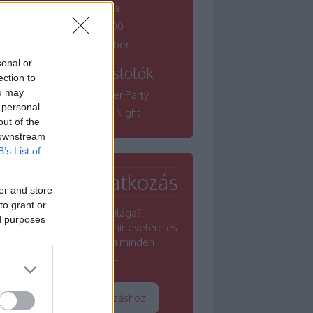
borfesztiválja
Winelovers 100
Bordói November
sonal or
Tematikus kóstolók
ection to
ou may
Winelovers Summer Party
 personal
Winelovers River Night
out of the
 downstream
B’s List of
Hírlevél feliratkozás
er and store
to grant or
Érdekel a borok világa?
ed purposes
Iratkozz fel a Winelovers hírlevelére és
értesülj a borszakma minden
rezdüléséről.
Tovább a feliratkozáshoz