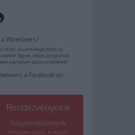
 a Winelovers?
or része, és nem kiegészítője az
tünknek! Tippek, cikkek, programok,
den egy helyen a borszeretőknek!
nelovers a Facebook-on
Rendezvényeink
Nagyrendezvények
Winelovers Grand - Az év első