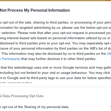
 milyen bor születik
Not Process My Personal Information
to opt-out of the sale, sharing to third parties, or processing of your per
formation for targeted advertising by us, please use the below opt-out s
 terroir kifejezést a borok esetében, nem baj, ha
r selection. Please note that after your opt-out request is processed y
le, mik is határozzák meg. Ez a borválasztásunkat is
eing interest-based ads based on personal information utilized by us or
disclosed to third parties prior to your opt-out. You may separately opt-
losure of your personal information by third parties on the IAB’s list of
. This information may also be disclosed by us to third parties on the
IA
Participants
that may further disclose it to other third parties.
 that this website/app uses one or more Google services and may gath
including but not limited to your visit or usage behaviour. You may click 
 to Google and its third-party tags to use your data for below specifi
ogle consent section.
komment
terroir
klíma
cukor
sav
kisokos
talaj
vulkanikus
Tokaj
l Data Processing Opt Outs
o opt-out of the Sharing of my personal data.