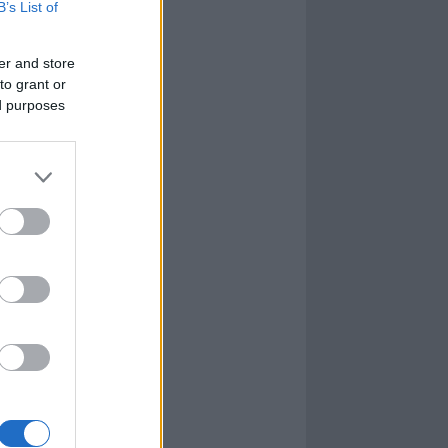
B’s List of
er and store
to grant or
ed purposes