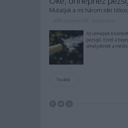
Oké, ünnephez pezsg
Mutatjuk a mi három idei titkos
2019. december 05.
-
piskor.fanni
Az ünnepek közeledté
pezsgő. Ezzel a bej
amelyeknek a minős
Tovább