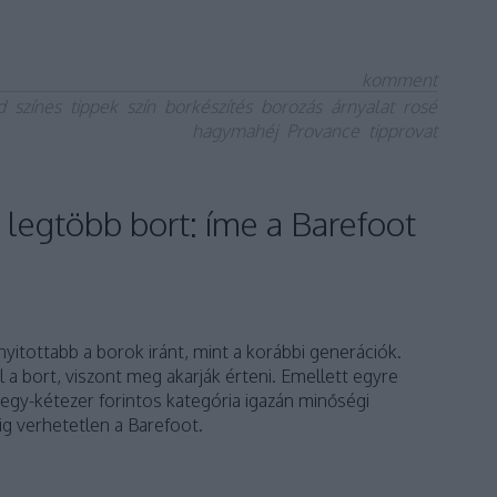
komment
d
színes
tippek
szín
borkészítés
borozás
árnyalat
rosé
hagymahéj
Provance
tipprovat
a legtöbb bort: íme a Barefoot
 nyitottabb a borok iránt, mint a korábbi generációk.
l a bort, viszont meg akarják érteni. Emellett egyre
egy-kétezer forintos kategória igazán minőségi
ig verhetetlen a Barefoot.