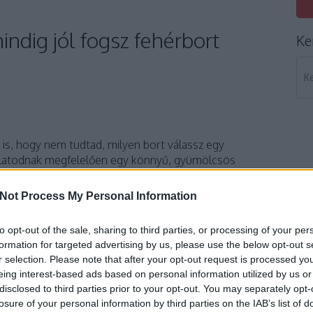
mindig jól fogsz fehérbort
Ke
 is, hogy nem tudtad, milyen bort válassz egy
atodnak megfelelően egy könnyű, gyümölcsös
 mégsem találtad meg túl egyszerűen? A következő
zeretnék egy kis segítséget nyújtani.
Not Process My Personal Information
to opt-out of the sale, sharing to third parties, or processing of your per
formation for targeted advertising by us, please use the below opt-out s
r selection. Please note that after your opt-out request is processed y
eing interest-based ads based on personal information utilized by us or
disclosed to third parties prior to your opt-out. You may separately opt-
losure of your personal information by third parties on the IAB’s list of
komment