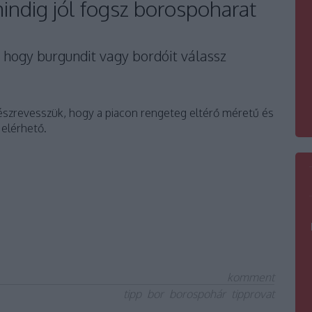
 mindig jól fogsz borospoharat
 hogy burgundit vagy bordóit válassz
 észrevesszük, hogy a piacon rengeteg eltérő méretű és
elérhető.
komment
tipp
bor
borospohár
tipprovat