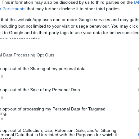
. This information may also be disclosed by us to third parties on the
IA
etmód
tippek
fehérbor
tipprovat
winelovers
fehérszőlő
Participants
that may further disclose it to other third parties.
 that this website/app uses one or more Google services and may gath
including but not limited to your visit or usage behaviour. You may click 
or
 to Google and its third-party tags to use your data for below specifi
ogle consent section.
gről?
l Data Processing Opt Outs
ge a fröccs szezonnak, úgyhogy nem árt egy kicsit
o opt-out of the Sharing of my personal data.
 a szőlőfajtát, amiből a világ legjobb fröccse készül.
In
zrizling!
o opt-out of the Sale of my Personal Data.
In
to opt-out of processing my Personal Data for Targeted
ing.
In
o opt-out of Collection, Use, Retention, Sale, and/or Sharing
ersonal Data that Is Unrelated with the Purposes for which it
lected.