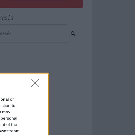
resés
sonal or
ection to
ou may
 personal
out of the
 downstream