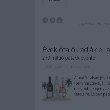
rozé
bor
életmó
Évek óta ők adják el 
270 millió palack évente
2019. július 29.
-
Winelovers
A mai fiatalság jóval
Nem misztifikálják tú
nagyobb az igény az 
tételeire. Ebben ped