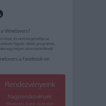
 a Winelovers?
or része, és nem kiegészítője az
tünknek! Tippek, cikkek, programok,
den egy helyen a borszeretőknek!
nelovers a Facebook-on
Rendezvényeink
Nagyrendezvények
Winelovers Grand - Az év első