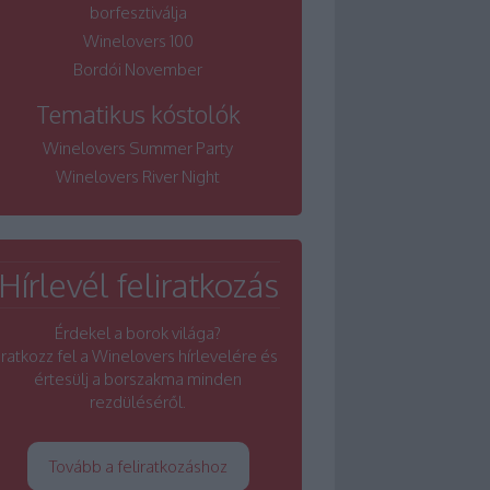
borfesztiválja
Winelovers 100
Bordói November
Tematikus kóstolók
Winelovers Summer Party
Winelovers River Night
Hírlevél feliratkozás
Érdekel a borok világa?
Iratkozz fel a Winelovers hírlevelére és
értesülj a borszakma minden
rezdüléséről.
Tovább a feliratkozáshoz