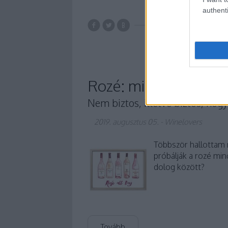
authenti
bor
n
Rozé: minél halványa
Nem biztos, illetve biztos, hog
2019. augusztus 05.
-
Winelovers
Többször hallottam 
próbálják a rozé mi
dolog között?
Tovább