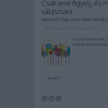
Csak erre figyelj, és
választani
Innentől már nem lehet kérdés,
2019. november 14.
-
piskor.fanni
Ha jól körülnézünk,
formájú borospohár 
Tovább