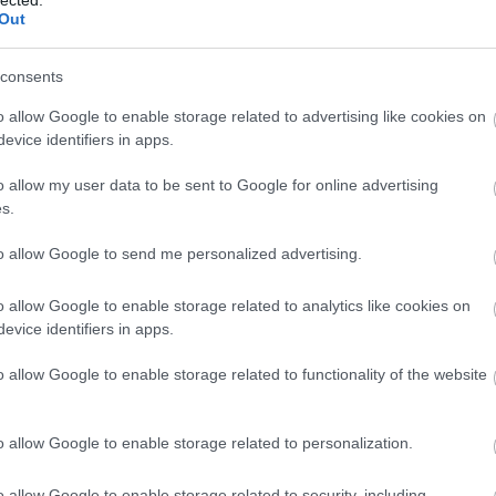
komment
Out
izling
életmód
színes
tippek
fröccs
fehérbor
tipprovat
magazinrovat
fehér szőlő
consents
o allow Google to enable storage related to advertising like cookies on
ban lehűteni a bort
evice identifiers in apps.
o allow my user data to be sent to Google for online advertising
s.
to allow Google to send me personalized advertising.
ikulában kétszer is meggondolja az ember, hogy
elinduljon-e. Érdemes ilyenkor a legkisebb
o allow Google to enable storage related to analytics like cookies on
 intézni a borok hűtését is, viszont a lehető
evice identifiers in apps.
Már mondjuk is, hogy ez hogyan kivitelezhető!
o allow Google to enable storage related to functionality of the website
o allow Google to enable storage related to personalization.
o allow Google to enable storage related to security, including