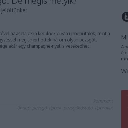
ő! De mégis melyik?
 jelöltünket
vel az asztalokra kerülnek olyan ünnepi italok, mint a
Mi
egyzéssel megismerhettek három olyan pezsgőt,
ége akár egy champagne-nyal is vetekedhet!
A b
éle
min
Wi
komment
ünnep
pezsgő
tippek
pezsgőkóstoló
tipprovat