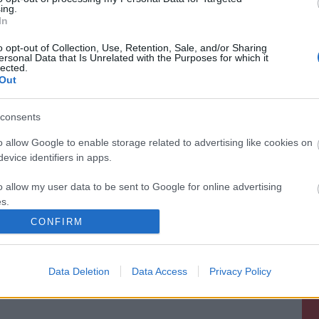
ing.
In
o opt-out of Collection, Use, Retention, Sale, and/or Sharing
ersonal Data that Is Unrelated with the Purposes for which it
lected.
Out
consents
o allow Google to enable storage related to advertising like cookies on
evice identifiers in apps.
o allow my user data to be sent to Google for online advertising
s.
CONFIRM
to allow Google to send me personalized advertising.
o allow Google to enable storage related to analytics like cookies on
Data Deletion
Data Access
Privacy Policy
evice identifiers in apps.
o allow Google to enable storage related to functionality of the website