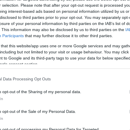
 de léteznek: nagyvárosi
r selection. Please note that after your opt-out request is processed y
eing interest-based ads based on personal information utilized by us or
disclosed to third parties prior to your opt-out. You may separately opt-
ra
losure of your personal information by third parties on the IAB’s list of
. This information may also be disclosed by us to third parties on the
IA
Participants
that may further disclose it to other third parties.
Mi
hiány a nyüzsgő városokban, de a borászatokkal
 that this website/app uses one or more Google services and may gath
A b
zet. Nem sokat találunk urbánus környezetben. Vagy
including but not limited to your visit or usage behaviour. You may click 
éle
 azt mondanánk, hogy egy-egy világvárosban az utcán
 to Google and its third-party tags to use your data for below specifi
min
 beugorhatsz a helyi borászathoz, és szőlőföldjére is?
ogle consent section.
…
Wi
l Data Processing Opt Outs
o opt-out of the Sharing of my personal data.
In
o opt-out of the Sale of my Personal Data.
komment
In
s
london
velence
bor
terroir
borászat
borász
főváros
agyváros
organikus
borkészítés
urbánus
magazinrovat
to opt-out of processing my Personal Data for Targeted