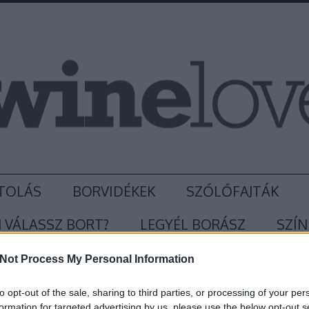
TOLÁS
BORVIDÉKEK
SZŐLŐFAJTÁK
 VÁLASSZ BORT?
LEGYÉL BORÁSZ
SZÍN
Not Process My Personal Information
to opt-out of the sale, sharing to third parties, or processing of your per
formation for targeted advertising by us, please use the below opt-out s