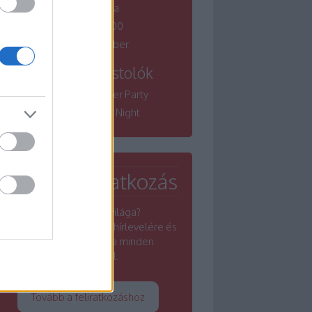
borfesztiválja
Winelovers 100
Bordói November
Tematikus kóstolók
Winelovers Summer Party
Winelovers River Night
Hírlevél feliratkozás
Érdekel a borok világa?
Iratkozz fel a Winelovers hírlevelére és
értesülj a borszakma minden
rezdüléséről.
Tovább a feliratkozáshoz