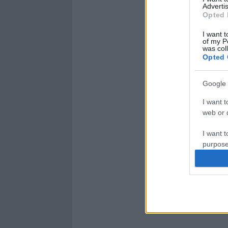
Advertis
Opted 
I want t
of my P
was col
Opted 
Google 
I want t
web or d
I want t
purpose
I want 
I want t
web or d
I want t