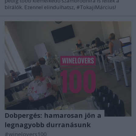
pedig több kiemelkedő szamorodnira is leltek a
bírálók. Ezennel elindulhatsz, #TokajiMárcius!
Dobpergés: hamarosan jön a
legnagyobb durranásunk
#winelovers100