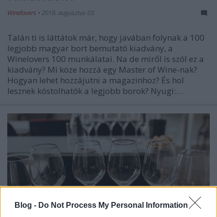
Winelovers
•
2018. augusztus 03.
Talán ti is láttátok már, hogy javában folynak a 100
legjobb magyar bort bemutató kiadvány, a
Winelovers 100 munkálatai. Na de miről is szól ez a
kiadvány? Mi köze hozzá egy Master of Wine-nak?
Hogyan lehet hozzájutni a magazinhoz? És hol
lesznek kóstolhatók a legjobb borok? Nyugi:…
Blog -
Do Not Process My Personal Information