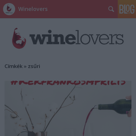
Winelovers
Címkék
»
zsűri