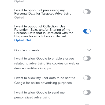
Opted In
I want to opt-out of processing my
Personal Data for Targeted Advertising.
Opted In
I want to opt-out of Collection, Use,
Retention, Sale, and/or Sharing of my
Personal Data that Is Unrelated with the
Purposes for which it was collected.
Opted Out
Google consents
Ezek a legjobb tokaji borok idén
I want to allow Google to enable storage
Top 10 száraz és top 10 édes
related to advertising like cookies on web or
Winelovers
•
2018. március 14.
device identifiers in apps.
I want to allow my user data to be sent to
Ha március, akkor Tokaj és persze Winelovers Tokaji
Google for online advertising purposes.
Teszt. Tegnap lezajlott a száraz és édes borokat is
versenyeztető borteszt, ahol összesen 73 tételt
I want to allow Google to send me
kóstolhatott meg a szerencsés zsűri. Szárazban a
personalized advertising.
házasítások, édesben az aszúk remekeltek, a zsűri