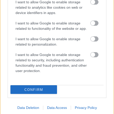
pedig nyilatkozott.
I want to allow Google to enable storage
related to analytics like cookies on web or
device identifiers in apps.
I want to allow Google to enable storage
related to functionality of the website or app.
I want to allow Google to enable storage
related to personalization.
I want to allow Google to enable storage
related to security, including authentication
functionality and fraud prevention, and other
user protection.
Íme a profik idei kedvenc borai
CONFIRM
Winelovers All Stars 2017
Winelovers
•
2017. december 18.
Data Deletion
Data Access
Privacy Policy