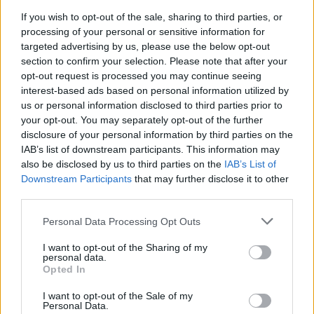
If you wish to opt-out of the sale, sharing to third parties, or
processing of your personal or sensitive information for
targeted advertising by us, please use the below opt-out
section to confirm your selection. Please note that after your
A borverseny kulisszái mögött
opt-out request is processed you may continue seeing
A felkészültségnél semmi sem fontosabb
interest-based ads based on personal information utilized by
us or personal information disclosed to third parties prior to
Winelovers
•
2018. július 18.
your opt-out. You may separately opt-out of the further
disclosure of your personal information by third parties on the
A borversenyes kérdéskör már akkor megosztó,
IAB’s list of downstream participants. This information may
amikor még csak felvetjük. Ha beszéd közben szóba
also be disclosed by us to third parties on the
IAB’s List of
is kerül, akkor nincs visszaút: tuti vitát gerjeszt. Van
Downstream Participants
that may further disclose it to other
ugyanis termelő és fogyasztó egyaránt, aki szentül
third parties.
hisz az érmek, listák, pontszámok értékében;
Please note that this website/app uses one or more Google
Personal Data Processing Opt Outs
ugyanakkor ismerünk nem is egy pincészetet és…
services and may gather and store information including but
not limited to your visit or usage behaviour. You may click to
I want to opt-out of the Sharing of my
personal data.
grant or deny consent to Google and its third-party tags to
Opted In
use your data for below specified purposes in below Google
consent section.
I want to opt-out of the Sale of my
Personal Data.