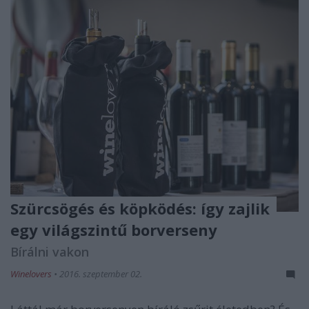
Szürcsögés és köpködés: így zajlik
egy világszintű borverseny
Bírálni vakon
Winelovers
•
2016. szeptember 02.