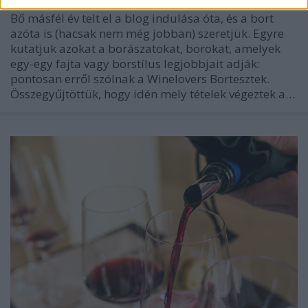
Bő másfél év telt el a blog indulása óta, és a bort
azóta is (hacsak nem még jobban) szeretjük. Egyre
kutatjuk azokat a borászatokat, borokat, amelyek
egy-egy fajta vagy borstílus legjobbjait adják:
pontosan erről szólnak a Winelovers Bortesztek.
Összegyűjtöttük, hogy idén mely tételek végeztek a…